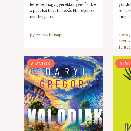
lehetne, hogy gyerekkönyvet írt. De
gondol
a politikai hovatartozás kb. teljesen
romant
mindegy abból...
meglátj
gyermek / ifjúsági
akció /
szórak
fantasy
AJÁNLÓK
AJÁN