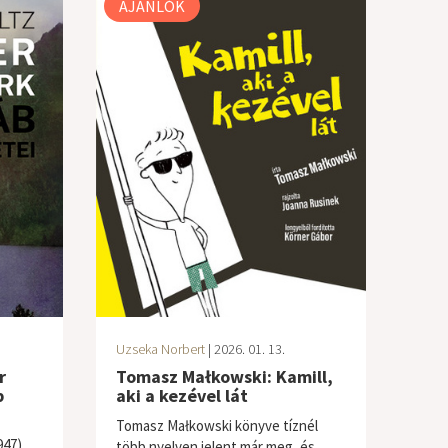
AJÁNLÓK
Uzseka Norbert
| 2026. 01. 13.
r
Tomasz Małkowski: Kamill,
b
aki a kezével lát
Tomasz Małkowski könyve tíznél
947)
több nyelven jelent már meg, és