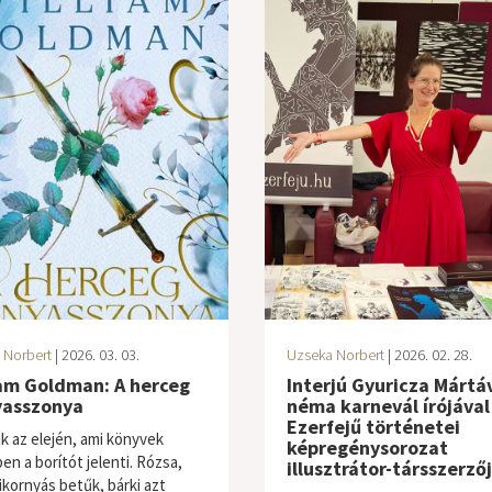
 Norbert
| 2026. 03. 03.
Uzseka Norbert
| 2026. 02. 28.
iam Goldman: A herceg
Interjú Gyuricza Mártáv
asszonya
néma karnevál írójával
Ezerfejű történetei
k az elején, ami könyvek
képregénysorozat
en a borítót jelenti. Rózsa,
illusztrátor-társszerző
ikornyás betűk, bárki azt