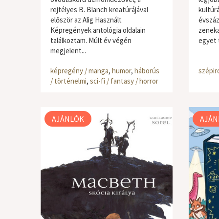
rejtélyes B. Blanch kreatúrájával
kultúr
először az Alig Használt
évszáz
Képregények antológia oldalain
zeneka
találkoztam. Múlt év végén
egyet t
megjelent...
képregény / manga
,
humor
,
háborús
szépir
/ történelmi
,
sci-fi / fantasy / horror
AJÁNLÓK
AJÁN