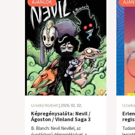
AJÁNLÓK
AJÁN
Uzseka Norbert
| 2026. 02. 02.
Uzseka
Képregénysaláta: Nevil /
Erlen
Ágoston / Vinland Saga 3
regis
B. Blanch: Nevil Nevillel, az
Tudom,
óvodáskorú démonidézővel, a
legjobb