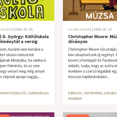
 Norbert
| 2026. 02. 16.
Uzseka Norbert
| 2026. 02. 12.
 D. György: Költőiskola
Christopher Moore: Mú
élménytől a versig
díványon
zem, hazánk nem kerülne a
Christopher Moore-tól utoljár
bet olvasó nemzetek
ben olvashattunk új regényt. A
ájának élbolyába, ha valaha is
követi a honlapját és Faceboo
ilyen felmérés, és az sem
oldalát, tudja, hogy az azóta e
 hogy verset meg még annyit
években a szerző legalább eg
s népünk apraja-nagyja,...
hosszas hajókirándulást...
smeretterjesztő / tudományos
háborús / történelmi
,
szórako
irodalom