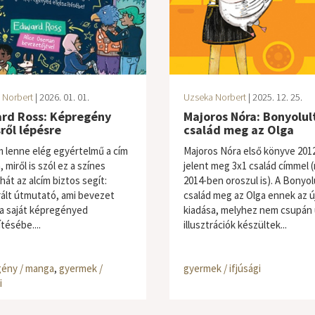
 Norbert
| 2026. 01. 01.
Uzseka Norbert
| 2025. 12. 25.
rd Ross: Képregény
Majoros Nóra: Bonyolul
ről lépésre
család meg az Olga
 lenne elég egyértelmű a cím
Majoros Nóra első könyve 201
, miről is szól ez a színes
jelent meg 3x1 család címmel 
hát az alcím biztos segít:
2014-ben oroszul is). A Bonyol
trált útmutató, ami bevezet
család meg az Olga ennek az ú
a saját képregényed
kiadása, melyhez nem csupán 
tésébe....
illusztrációk készültek...
ény / manga
,
gyermek /
gyermek / ifjúsági
i