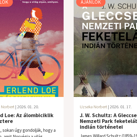
LÓK
AJÁNLÓK
 Norbert
| 2026. 01. 20.
Uzseka Norbert
| 2026. 01. 17.
d Loe: Az álombiciklik
J. W. Schultz: A Gleccse
ztere
Nemzeti Park feketelá
indián történetei
 sokan úgy gondolják, hogy a
James Willard Schultz (1859–1
, amit Norvégia a világ