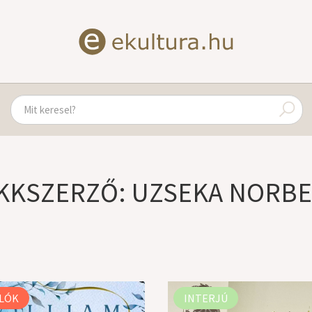
KKSZERZŐ: UZSEKA NORB
LÓK
INTERJÚ