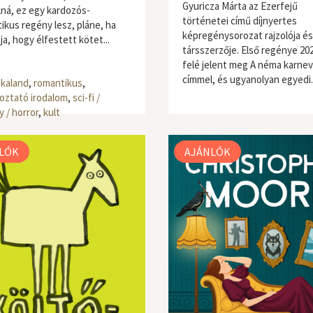
Gyuricza Márta az Ezerfejű
ná, ez egy kardozós-
történetei című díjnyertes
ikus regény lesz, pláne, ha
képregénysorozat rajzolója és
a, hogy élfestett kötet...
társszerzője. Első regénye 20
felé jelent meg A néma karnev
címmel, és ugyanolyan egyedi..
 kaland
,
romantikus
,
oztató irodalom
,
sci-fi /
 / horror
,
kult
LÓK
AJÁNLÓK