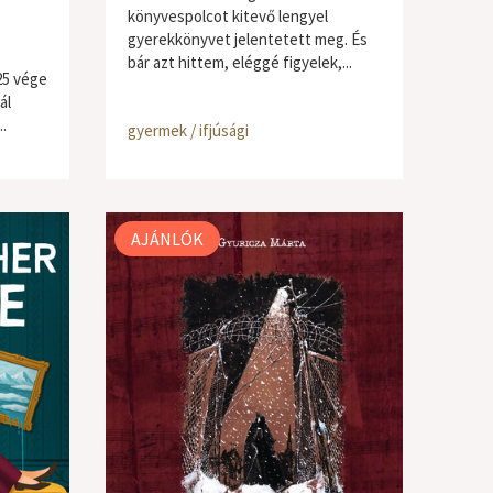
könyvespolcot kitevő lengyel
gyerekkönyvet jelentetett meg. És
bár azt hittem, eléggé figyelek,...
25 vége
ál
.
gyermek / ifjúsági
AJÁNLÓK