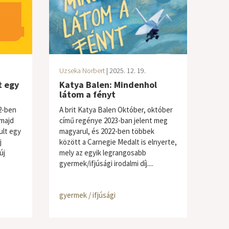
Uzseka Norbert
| 2025. 12. 19.
t egy
Katya Balen: Mindenhol
látom a fényt
2-ben
A brit Katya Balen Október, október
(majd
című regénye 2023-ban jelent meg
ult egy
magyarul, és 2022-ben többek
j
között a Carnegie Medalt is elnyerte,
új
mely az egyik legrangosabb
gyermek/ifjúsági irodalmi díj....
gyermek / ifjúsági