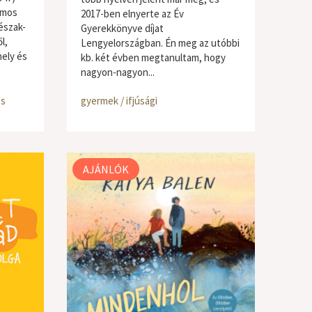
ámos
2017-ben elnyerte az Év
 észak-
Gyerekkönyve díjat
l,
Lengyelországban. Én meg az utóbbi
hely és
kb. két évben megtanultam, hogy
nagyon-nagyon...
os
gyermek / ifjúsági
AJÁNLÓK