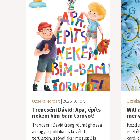
Uzseka Norbert
| 2026. 03. 07.
Uzseka
Trencséni Dávid: Apa, építs
Will
nekem bim-bam tornyot!
meny
Trencséni Dávid újságíró, méghozzá
Kezdjü
a magyar politika és közélet
esetéb
területén, szóval akár meglepő is
kard, c