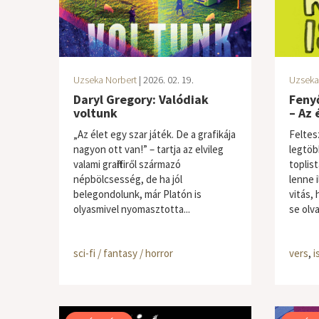
Uzseka Norbert
| 2026. 02. 19.
Uzseka
Daryl Gregory: Valódiak
Fenyő
voltunk
– Az 
„Az élet egy szar játék. De a grafikája
Feltes
nagyon ott van!” – tartja az elvileg
legtöb
valami graffitiről származó
toplist
népbölcsesség, de ha jól
lenne 
belegondolunk, már Platón is
vitás,
olyasmivel nyomasztotta...
se olva
sci-fi / fantasy / horror
vers
,
i