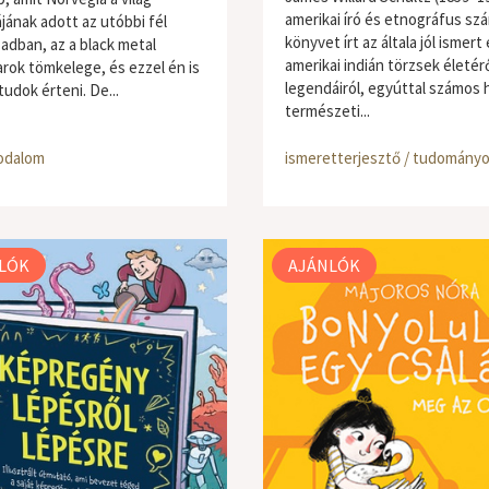
amerikai író és etnográfus sz
ájának adott az utóbbi fél
könyvet írt az általa jól ismert
adban, az a black metal
amerikai indián törzsek életérő
rok tömkelege, és ezzel én is
legendáiról, egyúttal számos 
udok érteni. De...
természeti...
odalom
ismeretterjesztő / tudomány
LÓK
AJÁNLÓK