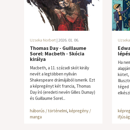
Uzseka Norbert
| 2026. 01. 06.
Uzseka
Thomas Day - Guillaume
Edwa
Sorel: Macbeth - Skócia
lépés
királya
Ha nem
Macbeth, a 11. századi skót király
alapján
nevét a legtöbben nyilván
kötet, 
Shakespeare drámájából ismerik. Ezt
Illusz
a képregényt két francia, Thomas
téged 
Day író (eredeti nevén Gilles Dumay)
elkészí
és Guillaume Sorel...
háborús / történelmi
,
képregény /
képreg
manga
ifjúság