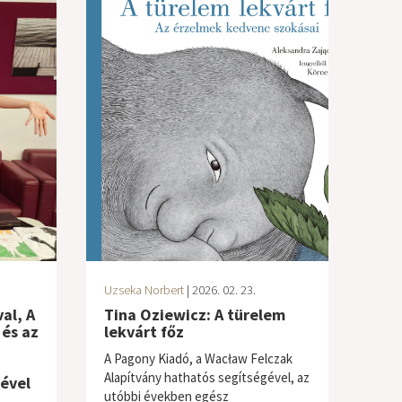
Uzseka Norbert
| 2026. 02. 23.
al, A
Tina Oziewicz: A türelem
 és az
lekvárt főz
A Pagony Kiadó, a Wacław Felczak
Alapítvány hathatós segítségével, az
jével
utóbbi években egész