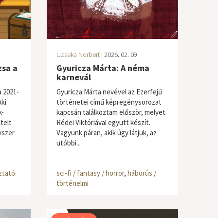
Uzseka Norbert
| 2026. 02. 09.
zsa a
Gyuricza Márta: A néma
karnevál
a 2021-
Gyuricza Márta nevével az Ezerfejű
ki
történetei című képregénysorozat
k-
kapcsán találkoztam először, melyet
ltelt
Rédei Viktóriával együtt készít.
yszer
Vagyunk páran, akik úgy látjuk, az
utóbbi...
ztató
sci-fi / fantasy / horror
,
háborús /
történelmi