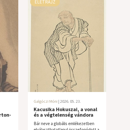
ÉLETRAJZ
Galgóczi Móni
| 2026. 05. 23.
Kacusika Hokuszai, a vonal
rton-
és a végtelenség vándora
Bár neve a globális emlékezetben
elválaszthatatlanul összefonódott a