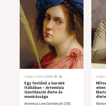
Galgóczi Móni
| 2026. 08. 08.
Galgóc
Egy festőnő a barokk
Mítos
Itáliában – Artemisia
elle
Gentileschi élete és
Mari
munkássága
élet
Artemisia Lomi Gentileschi 1593.
Marion