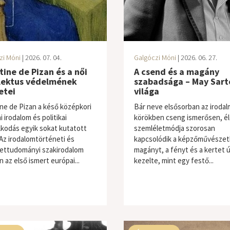
zi Móni
| 2026. 07. 04.
Galgóczi Móni
| 2026. 06. 27.
tine de Pizan és a női
A csend és a magány
llektus védelmének
szabadsága – May Sart
etei
világa
ine de Pizan a késő középkori
Bár neve elsősorban az irodal
 irodalom és politikai
körökben cseng ismerősen, él
kodás egyik sokat kutatott
szemléletmódja szorosan
 Az irodalomtörténeti és
kapcsolódik a képzőművészet
ettudományi szakirodalom
magányt, a fényt és a kertet 
 az első ismert európai...
kezelte, mint egy festő...