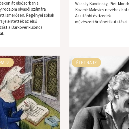
deken át elsősorban a
Wassily Kandinsky, Piet Mondr
yirodalom olvasói számára
Kazimir Malevics nevéhez köt
tt ismerősen. Regényei sokak
Az utóbbi évtizedek
a jelentették az első
művészettörténeti kutatásai..
ozást a Darkover különös
l...
RAJZ
ÉLETRAJZ