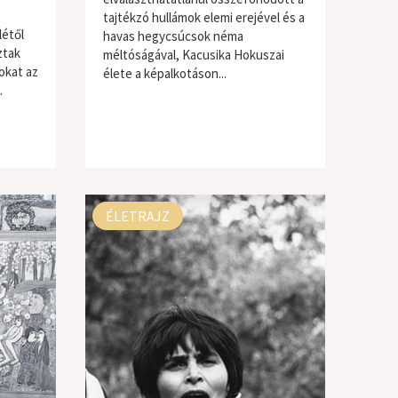
tajtékzó hullámok elemi erejével és a
létől
havas hegycsúcsok néma
ztak
méltóságával, Kacusika Hokuszai
okat az
élete a képalkotáson...
.
ÉLETRAJZ