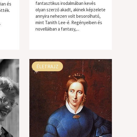
fantasztikus irodalmában kevés
ian és
olyan szerző akadt, akinek képzelete
ötték.
annyira nehezen volt besorolható,
mint Tanith Lee-é. Regényeiben és
.
novelláiban a fantasy,...
ÉLETRAJZ