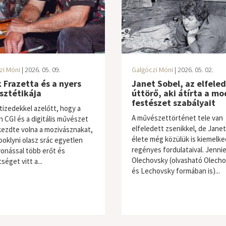
zi Móni
| 2026. 05. 09.
Galgóczi Móni
| 2026. 05. 02.
 Frazetta és a nyers
Janet Sobel, az elfele
sztétikája
úttörő, aki átírta a m
festészet szabályait
tizedekkel azelőtt, hogy a
A művészettörténet tele van
 CGI és a digitális művészet
elfeledett zsenikkel, de Janet
 kezdte volna a mozivásznakat,
élete még közülük is kiemelke
ooklyni olasz srác egyetlen
regényes fordulataival. Jenni
onással több erőt és
Olechovsky (olvasható Olech
séget vitt a...
és Lechovsky formában is)...