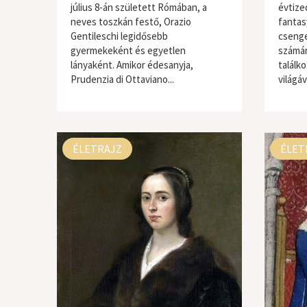
július 8-án született Rómában, a
évtize
neves toszkán festő, Orazio
fantas
Gentileschi legidősebb
csenge
gyermekeként és egyetlen
számár
lányaként. Amikor édesanyja,
találk
Prudenzia di Ottaviano...
világáva
ÉLETRAJZ
ÉLET