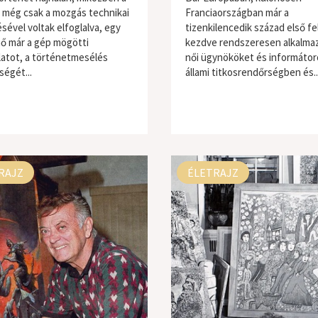
k még csak a mozgás technikai
Franciaországban már a
sével voltak elfoglalva, egy
tizenkilencedik század első fe
 nő már a gép mögötti
kezdve rendszeresen alkalma
latot, a történetmesélés
női ügynököket és informátor
ségét...
állami titkosrendőrségben és..
RAJZ
ÉLETRAJZ