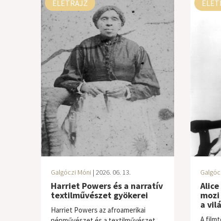
ÉLETRAJZ
ÉLET
Galgóczi Móni
| 2026. 06. 13.
Galgóc
Harriet Powers és a narratív
Alice
textilművészet gyökerei
mozi 
a vil
Harriet Powers az afroamerikai
A film
népművészet és a textilművészet