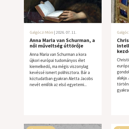
Galgóczi Móni
| 2026. 07. 11.
Galgóc
Anna Maria van Schurman, a
Chris
női műveltség úttörője
inte
kezd
Anna Maria van Schurman a kora
Christ
újkori európai tudományos élet
európai
kiemelkedő, ma mégis viszonylag
gondol
kevéssé ismert polihisztora. Bár a
alakja.
köztudatban gyakran Aletta Jacobs
történ
nevét említik az első egyetemi...
gyakran