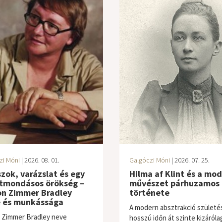
zi Móni
| 2026. 08. 01.
Galgóczi Móni
| 2026. 07. 25.
zok, varázslat és egy
Hilma af Klint és a mo
ntmondásos örökség –
művészet párhuzamos
on Zimmer Bradley
története
e és munkássága
A modern absztrakció születé
 Zimmer Bradley neve
hosszú időn át szinte kizáróla