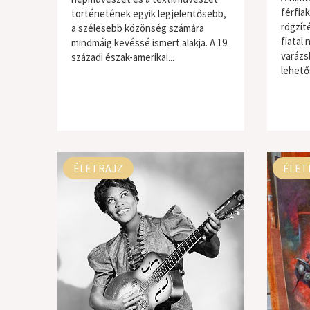
férfia
történetének egyik legjelentősebb,
rögzíté
a szélesebb közönség számára
fiatal
mindmáig kevéssé ismert alakja. A 19.
varázs
századi észak-amerikai...
lehető
ÉLETRAJZ
ÉLET