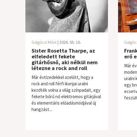
Galgóczi Móni
| 2026. 05. 16.
Galgóc
Sister Rosetta Tharpe, az
Frank
elfeledett fekete
erő e
gitárhősnő, aki nélkül nem
Már év
létezne a rock and roll
modern
Már évtizedekkel azelőtt, hogy a
uralni
rock and roll férfi ikonjai uralni
egy br
kezdték volna a világ színpadait, egy
ecsetv
fekete bőrű nő elektromos gitárjával
feszült
és elementáris előadásmódjával új
hangzást...