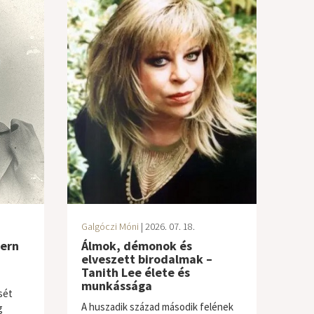
Galgóczi Móni
| 2026. 07. 18.
dern
Álmok, démonok és
elveszett birodalmak –
Tanith Lee élete és
munkássága
sét
A huszadik század második felének
g