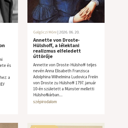
Galgóczi Móni
| 2026. 06. 20.
Annette von Droste-
on
Hülshoff, a lélektani
realizmus elfeledett
úttörője
mi
Annette von Droste-Hülshoff – teljes
ete és
nevén Anna Elisabeth Franzisca
Adolphina Wilhelmina Ludovica Freiin
hez: a
von Droste zu Hülshoff – 1797. január
úgy
10-én született a Münster melletti
Hülshoff-várban....
szépirodalom