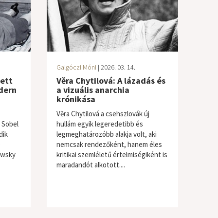
Galgóczi Móni
| 2026. 03. 14.
dett
Věra Chytilová: A lázadás és
odern
a vizuális anarchia
krónikása
Věra Chytilová a csehszlovák új
 Sobel
hullám egyik legeredetibb és
dik
legmeghatározóbb alakja volt, aki
e
nemcsak rendezőként, hanem éles
owsky
kritikai szemléletű értelmiségiként is
maradandót alkotott....