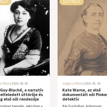
RAJZ
ÉLETRAJZ
zi Móni
| 2026. 06. 05.
Galgóczi Móni
| 2026. 05. 30.
 Guy-Blaché, a narratív
Kate Warne, az első
elfeledett úttörője és
dokumentált női Pinke
ág első női rendezője
detektív
történet hajnalán, miközben a
Bár Európában, különösen