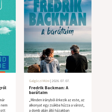
Galgóczi Móni
| 2026. 07. 07.
gról
Fredrik Backman: A
barátaim
 már
„Minden irányból érkezik az este, az
l nem
alkonyat egy zsákba húzza a várost,
tott
a domb alján álló házakban