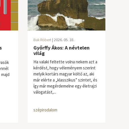
Bak Róbert
| 2026. 05. 18.
s
Győrffy Ákos: A névtelen
világ
Ha valaki feltette volna nekem azt a
lvasók
kérdést, hogy véleményem szerint
ennél
melyik kortárs magyar költő az, aki
, majd
már elérte a „klasszikus” szintet, és
így már megérdemelne egy életrajzi
válogatást,...
szépirodalom