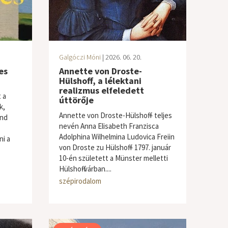
Galgóczi Móni
| 2026. 06. 20.
es
Annette von Droste-
Hülshoff, a lélektani
realizmus elfeledett
 a
úttörője
k,
Annette von Droste-Hülshoff – teljes
end
nevén Anna Elisabeth Franzisca
Adolphina Wilhelmina Ludovica Freiin
ni a
von Droste zu Hülshoff – 1797. január
10-én született a Münster melletti
Hülshoff-várban....
szépirodalom