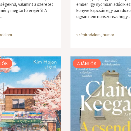
ségekről, valamint a szeretet
ember. Így nyomban adódik e
emény megtartó erejéről. A
könyve kapcsán egy paradoxo
..
ugyan nem nonszensz: hogy...
odalom
szépirodalom
,
humor
LÓK
AJÁNLÓK