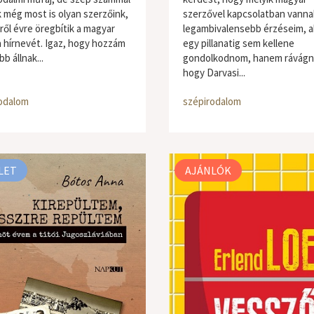
 még most is olyan szerzőink,
szerzővel kapcsolatban vanna
ről évre öregbítik a magyar
legambivalensebb érzéseim, a
a hírnevét. Igaz, hogy hozzám
egy pillanatig sem kellene
b állnak...
gondolkodnom, hanem rávágn
hogy Darvasi...
odalom
szépirodalom
LET
AJÁNLÓK