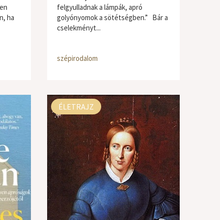
zen
felgyulladnak a lámpák, apró
n, ha
golyónyomok a sötétségben.” Bár a
cselekményt...
szépirodalom
ÉLETRAJZ