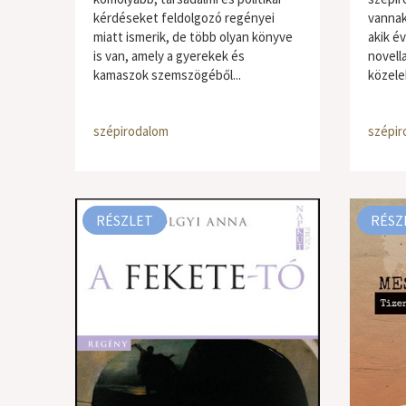
kérdéseket feldolgozó regényei
vannak
miatt ismerik, de több olyan könyve
akik év
is van, amely a gyerekek és
novell
kamaszok szemszögéből...
közeleb
szépirodalom
szépir
RÉSZLET
RÉSZ