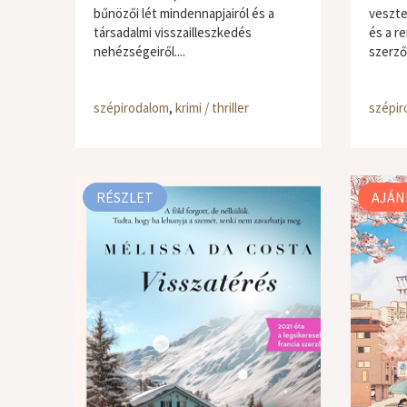
bűnözői lét mindennapjairól és a
veszte
társadalmi visszailleszkedés
és a r
nehézségeiről....
szerző.
szépirodalom
,
krimi / thriller
szépir
RÉSZLET
AJÁN