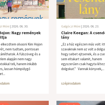
zi Móni
| 2026. 06. 30.
Galgóczi Móni
| 2026. 06. 23.
Hojon: Nagy remények
Claire Keegan: A csend
ltja
lány
 elkezdtem olvasni Kim Hojon
„Ez a ház egészen más volt: itt
ét, nem tudtam, pontosan
szavaknak nem az volt a dolgu
zámíthatok. A fülszöveg és a
hogy sebet ejtsenek, és a cs
elem alapján nem nagy
sem eltakart valamit, hanem
atokkal teli, hanem inkább
egyszerűen csak hagyta létez
s, lassan hömpölygő
dolgokat.” Vannak könyvek,...
t...
odalom
szépirodalom