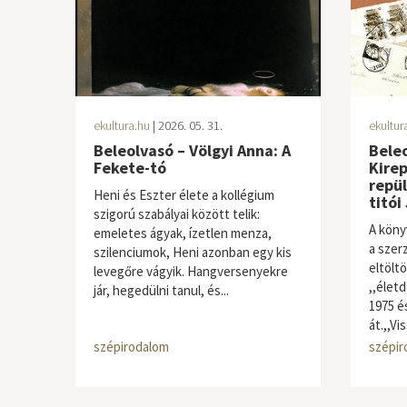
ekultura.hu
| 2026. 05. 31.
ekultur
Beleolvasó – Völgyi Anna: A
Beleo
Fekete-tó
Kire
repü
Heni és Eszter élete a kollégium
titói
szigorú szabályai között telik:
A köny
emeletes ágyak, ízetlen menza,
a szer
szilenciumok, Heni azonban egy kis
eltöltö
levegőre vágyik. Hangversenyekre
,,élet
jár, hegedülni tanul, és...
1975 é
át.,,V
szépirodalom
szépir