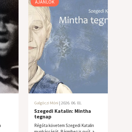
AJÁNLÓK
Galgóczi Móni
| 2026. 06. 01.
Szegedi Katalin: Mintha
tegnap
a
Régóta követem Szegedi Katalin
munkásságát. Bármihez is nyúl, a