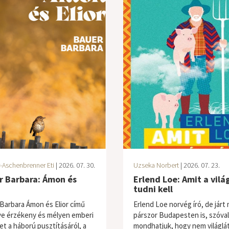
-Aschenbrenner Eti
| 2026. 07. 30.
Uzseka Norbert
| 2026. 07. 23.
r Barbara: Ámon és
Erlend Loe: Amit a vilá
tudni kell
Barbara Ámon és Elior című
Erlend Loe norvég író, de járt
e érzékeny és mélyen emberi
párszor Budapesten is, szóva
et a háború pusztításáról, a
mondhatjuk, hogy nem világlá