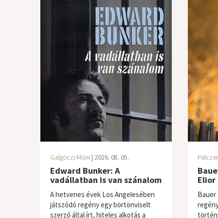
Galgóczi Móni
| 2026. 08. 05.
Palczer
Edward Bunker: A
Baue
vadállatban is van szánalom
Elior
A hetvenes évek Los Angelesében
Bauer 
játszódó regény egy börtönviselt
regény
szerző által írt, hiteles alkotás a
történ