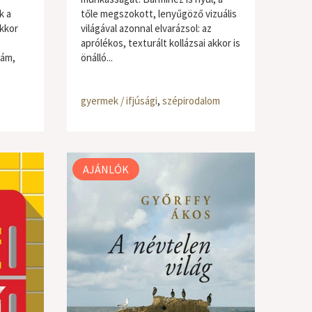
k a
tőle megszokott, lenyűgöző vizuális
kkor
világával azonnal elvarázsol: az
aprólékos, texturált kollázsai akkor is
ám,
önálló...
gyermek / ifjúsági
,
szépirodalom
AJÁNLÓK