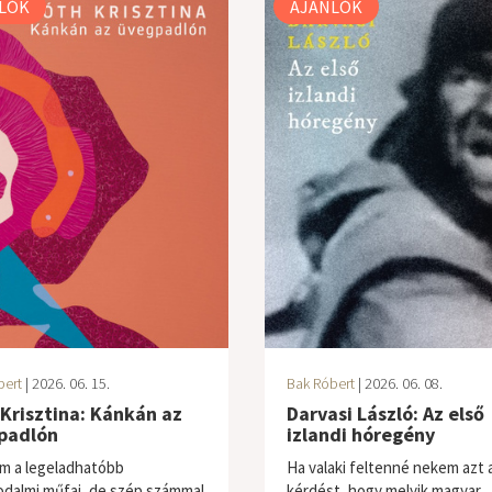
LÓK
AJÁNLÓK
bert
| 2026. 06. 15.
Bak Róbert
| 2026. 06. 08.
Krisztina: Kánkán az
Darvasi László: Az első
padlón
izlandi hóregény
m a legeladhatóbb
Ha valaki feltenné nekem azt 
odalmi műfaj, de szép számmal
kérdést, hogy melyik magyar