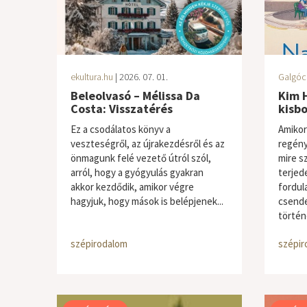
ekultura.hu
| 2026. 07. 01.
Galgóc
Beleolvasó – Mélissa Da
Kim 
Costa: Visszatérés
kisbo
Ez a csodálatos könyv a
Amikor
veszteségről, az újrakezdésről és az
regény
önmagunk felé vezető útról szól,
mire s
arról, hogy a gyógyulás gyakran
terjed
akkor kezdődik, amikor végre
fordul
hagyjuk, hogy mások is belépjenek...
csende
történe
szépirodalom
szépir