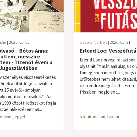
a.hu
| 2026. 05. 22.
Uzseka Norbert
| 2026. 05. 21.
lvasó – Bótos Anna:
Erlend Loe: Vesszőfutá
pültem, messzire
Erlend Loe norvég író, aki sok
ltem - Tizenöt évem a
olyasmit írt már, ami alapján o
 Jugoszláviában
tömegeiben merült fel, hogy 
v személyes visszaemlékezés
őrültebbet nem lehet kitalálni
zőnek a titói Jugoszláviában
ezt rendre megcáfolta. Ezen
tt 15 évéről - amolyan
frissiben megjelent...
dokumentum-mozaikok" . Az
s 1990 közötti időszakot fogja
isszaemlékezésemmel...
odalom
,
egyéb
szépirodalom
,
humor