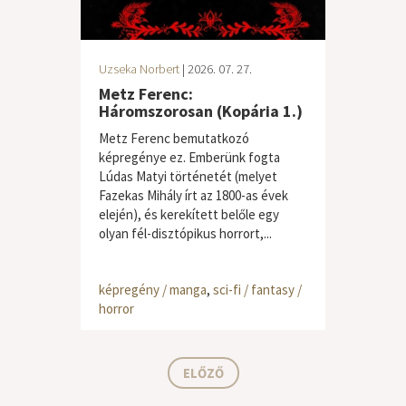
Uzseka Norbert
| 2026. 07. 27.
Metz Ferenc:
Háromszorosan (Kopária 1.)
Metz Ferenc bemutatkozó
képregénye ez. Emberünk fogta
Lúdas Matyi történetét (melyet
Fazekas Mihály írt az 1800-as évek
elején), és kerekített belőle egy
olyan fél-disztópikus horrort,...
képregény / manga
,
sci-fi / fantasy /
horror
ELŐZŐ