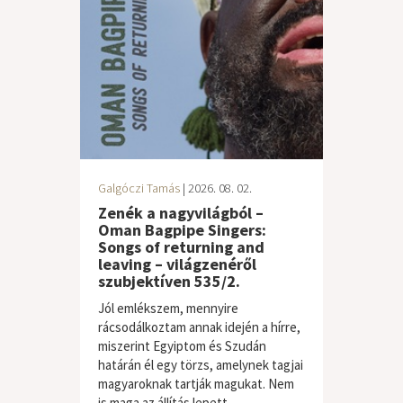
Galgóczi Tamás
| 2026. 08. 02.
Zenék a nagyvilágból –
Oman Bagpipe Singers:
Songs of returning and
leaving – világzenéről
szubjektíven 535/2.
Jól emlékszem, mennyire
rácsodálkoztam annak idején a hírre,
miszerint Egyiptom és Szudán
határán él egy törzs, amelynek tagjai
magyaroknak tartják magukat. Nem
is maga az állítás lepett...