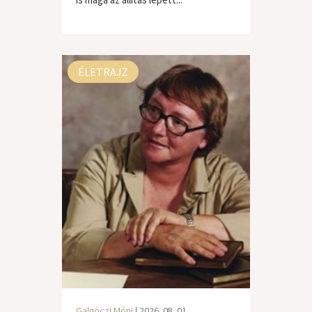
világzene / folk
ÉLETRAJZ
Galgóczi Móni
| 2026. 08. 01.