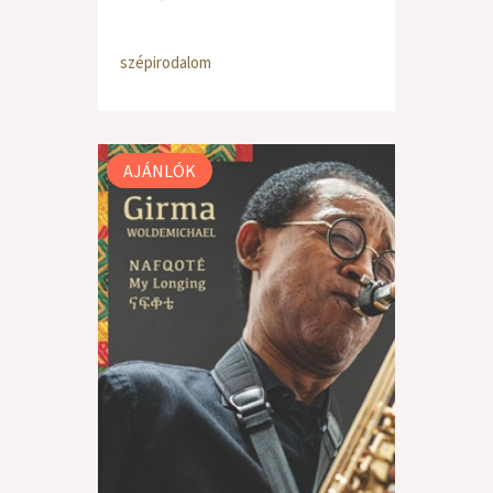
szépirodalom
AJÁNLÓK