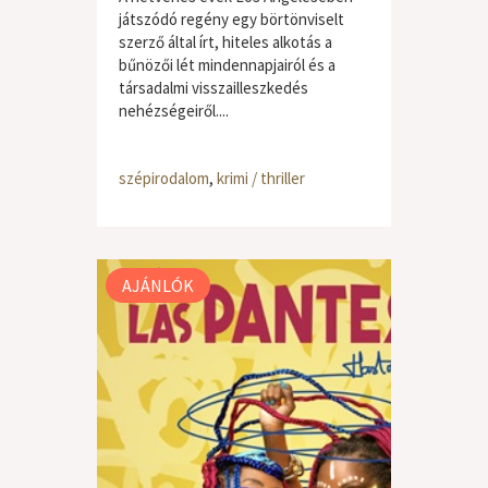
játszódó regény egy börtönviselt
szerző által írt, hiteles alkotás a
bűnözői lét mindennapjairól és a
társadalmi visszailleszkedés
nehézségeiről....
szépirodalom
,
krimi / thriller
AJÁNLÓK