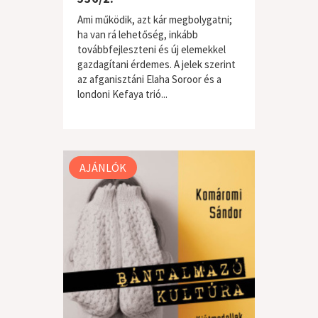
Ami működik, azt kár megbolygatni;
ha van rá lehetőség, inkább
továbbfejleszteni és új elemekkel
gazdagítani érdemes. A jelek szerint
az afganisztáni Elaha Soroor és a
londoni Kefaya trió...
világzene / folk
AJÁNLÓK