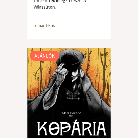
történetek lélegző része. A
Válaszúton...
romantikus
AJÁNLÓK