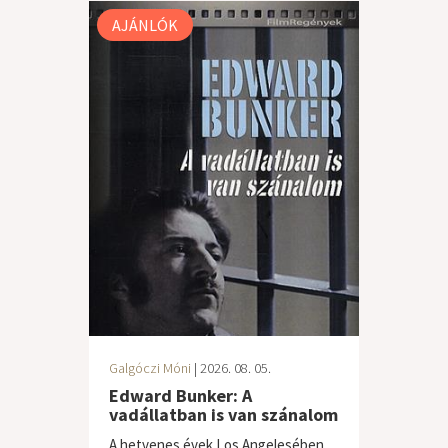
AJÁNLÓK
Galgóczi Móni
| 2026. 08. 05.
Edward Bunker: A
vadállatban is van szánalom
A hetvenes évek Los Angelesében