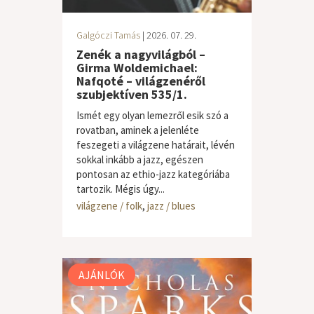
Galgóczi Tamás
| 2026. 07. 29.
Zenék a nagyvilágból –
Girma Woldemichael:
Nafqoté – világzenéről
szubjektíven 535/1.
Ismét egy olyan lemezről esik szó a
rovatban, aminek a jelenléte
feszegeti a világzene határait, lévén
sokkal inkább a jazz, egészen
pontosan az ethio-jazz kategóriába
tartozik. Mégis úgy...
világzene / folk
,
jazz / blues
AJÁNLÓK