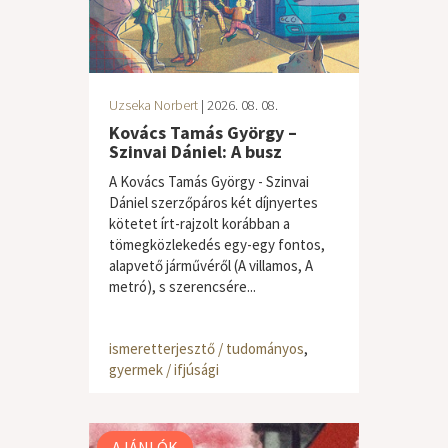
Uzseka Norbert
| 2026. 08. 08.
Kovács Tamás György –
Szinvai Dániel: A busz
A Kovács Tamás György - Szinvai
Dániel szerzőpáros két díjnyertes
kötetet írt-rajzolt korábban a
tömegközlekedés egy-egy fontos,
alapvető járművéről (A villamos, A
metró), s szerencsére...
ismeretterjesztő / tudományos
,
gyermek / ifjúsági
AJÁNLÓK