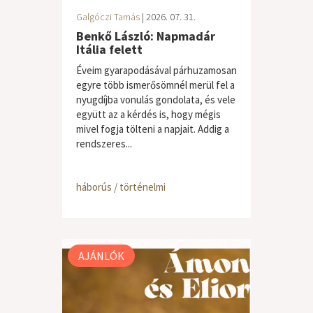
Galgóczi Tamás
| 2026. 07. 31.
Benkő László: Napmadár
Itália felett
Éveim gyarapodásával párhuzamosan
egyre több ismerősömnél merül fel a
nyugdíjba vonulás gondolata, és vele
együtt az a kérdés is, hogy mégis
mivel fogja tölteni a napjait. Addig a
rendszeres...
háborús / történelmi
AJÁNLÓK