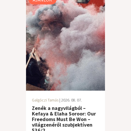
Galgóczi Tamás
| 2026. 08. 07.
Zenék a nagyvilágból –
Kefaya & Elaha Soroor: Our
Freedoms Must Be Won –
világzenéről szubjektíven
536/2.