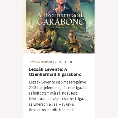
Uzseka Norbert
| 2026. 08. 01.
Lezsák Levente: A
tizenharmadik garabonc
Lezsák Levente első meseregénye
2008-ban jelent meg, és nem igazán
számítottam már rá, hogy lesz
folytatása, de végül csak lett. Igaz,
az Emerson & Tsa. – avagy a
titokzatos mordiai bűneset...