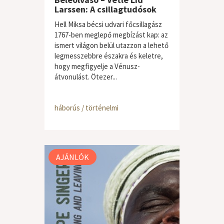
Larssen: A csillagtudósok
Hell Miksa bécsi udvari főcsillagász
1767-ben meglepő megbízást kap: az
ismert világon belül utazzon a lehető
legmesszebbre északra és keletre,
hogy megfigyelje a Vénusz-
átvonulást. Ötezer...
háborús / történelmi
AJÁNLÓK