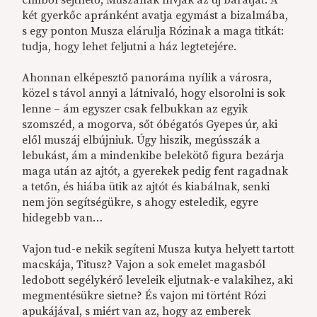
címből sejthető, Muszának hívják az új barátját. A
két gyerkőc apránként avatja egymást a bizalmába,
s egy ponton Musza elárulja Rózinak a maga titkát:
tudja, hogy lehet feljutni a ház legtetejére.
Ahonnan elképesztő panoráma nyílik a városra,
közel s távol annyi a látnivaló, hogy elsorolni is sok
lenne – ám egyszer csak felbukkan az egyik
szomszéd, a mogorva, sőt óbégatós Gyepes úr, aki
elől muszáj elbújniuk. Úgy hiszik, megússzák a
lebukást, ám a mindenkibe belekötő figura bezárja
maga után az ajtót, a gyerekek pedig fent ragadnak
a tetőn, és hiába ütik az ajtót és kiabálnak, senki
nem jön segítségükre, s ahogy esteledik, egyre
hidegebb van…
Vajon tud-e nekik segíteni Musza kutya helyett tartott
macskája, Titusz? Vajon a sok emelet magasból
ledobott segélykérő leveleik eljutnak-e valakihez, aki
megmentésükre sietne? És vajon mi történt Rózi
apukájával, s miért van az, hogy az emberek