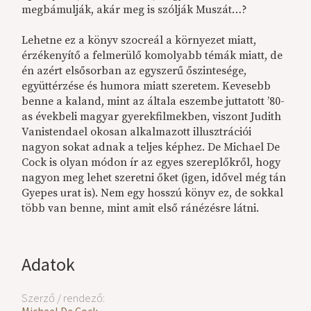
megbámulják, akár meg is szólják Muszát…?
Lehetne ez a könyv szocreál a környezet miatt,
érzékenyítő a felmerülő komolyabb témák miatt, de
én azért elsősorban az egyszerű őszintesége,
együttérzése és humora miatt szeretem. Kevesebb
benne a kaland, mint az általa eszembe juttatott ’80-
as évekbeli magyar gyerekfilmekben, viszont Judith
Vanistendael okosan alkalmazott illusztrációi
nagyon sokat adnak a teljes képhez. De Michael De
Cock is olyan módon ír az egyes szereplőkről, hogy
nagyon meg lehet szeretni őket (igen, idővel még tán
Gyepes urat is). Nem egy hosszú könyv ez, de sokkal
több van benne, mint amit első ránézésre látni.
Adatok
Szerző / rendező: