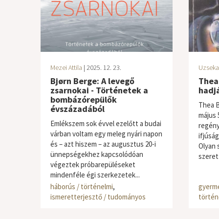
Mezei Attila
| 2025. 12. 23.
Uzseka
Bjørn Berge: A levegő
Thea
zsarnokai - Történetek a
hadj
bombázórepülők
Thea Be
évszázadából
május 
Emlékszem sok évvel ezelőtt a budai
regény
várban voltam egy meleg nyári napon
ifjúság
és – azt hiszem – az augusztus 20-i
Olyan 
ünnepségekhez kapcsolódóan
szeret
végeztek próbarepüléseket
mindenféle égi szerkezetek...
háborús / történelmi
,
gyerme
ismeretterjesztő / tudományos
történ