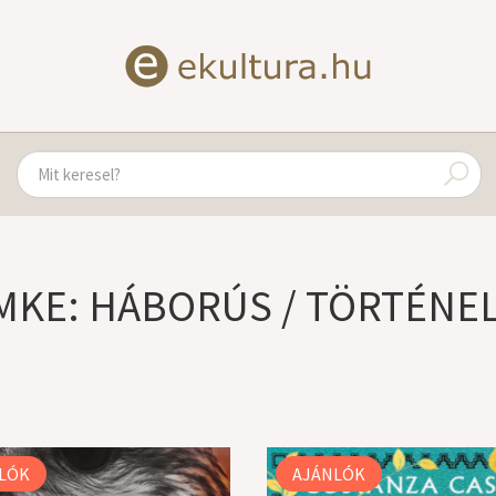
MKE: HÁBORÚS / TÖRTÉNE
LÓK
AJÁNLÓK