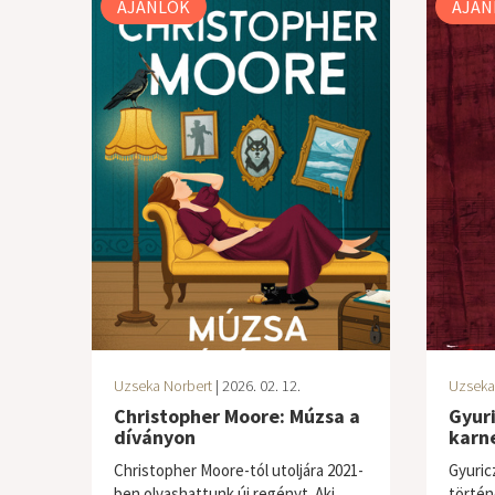
AJÁNLÓK
AJÁN
Uzseka Norbert
| 2026. 02. 12.
Uzseka
Christopher Moore: Múzsa a
Gyur
díványon
karn
Christopher Moore-tól utoljára 2021-
Gyuric
ben olvashattunk új regényt. Aki
történ