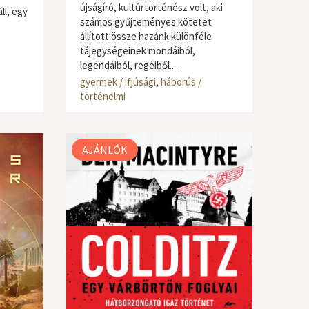
újságíró, kultúrtörténész volt, aki
ll, egy
számos gyűjteményes kötetet
állított össze hazánk különféle
tájegységeinek mondáiból,
legendáiból, regéiből....
gyermek / ifjúsági
,
háborús /
történelmi
AJÁNLÓK