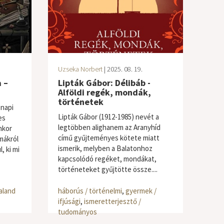
Uzseka Norbert
| 2025. 08. 19.
 –
Lipták Gábor: Délibáb -
Alföldi regék, mondák,
történetek
napi
Lipták Gábor (1912-1985) nevét a
es
legtöbben alighanem az Aranyhíd
nkor
című gyűjteményes kötete miatt
mákról
ismerik, melyben a Balatonhoz
, ki mi
kapcsolódó regéket, mondákat,
történeteket gyűjtötte össze....
kaland
háborús / történelmi
,
gyermek /
ifjúsági
,
ismeretterjesztő /
tudományos