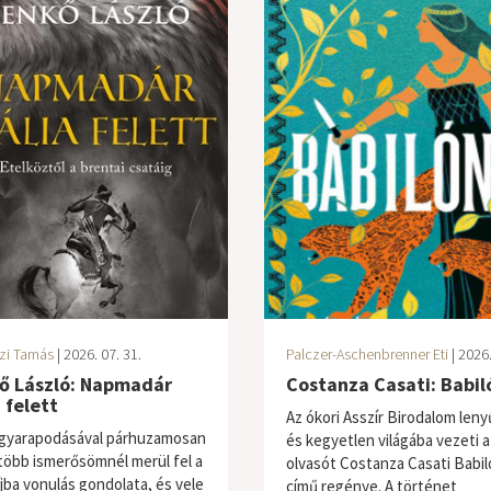
zi Tamás
| 2026. 07. 31.
Palczer-Aschenbrenner Eti
| 2026.
ő László: Napmadár
Costanza Casati: Babil
a felett
Az ókori Asszír Birodalom len
gyarapodásával párhuzamosan
és kegyetlen világába vezeti a
több ismerősömnél merül fel a
olvasót Costanza Casati Babil
jba vonulás gondolata, és vele
című regénye. A történet