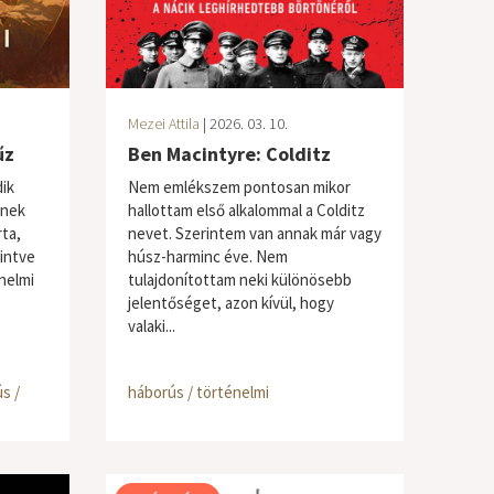
Mezei Attila
| 2026. 03. 10.
űz
Ben Macintyre: Colditz
ik
Nem emlékszem pontosan mikor
ynek
hallottam első alkalommal a Colditz
rta,
nevet. Szerintem van annak már vagy
intve
húsz-harminc éve. Nem
nelmi
tulajdonítottam neki különösebb
jelentőséget, azon kívül, hogy
valaki...
s /
háborús / történelmi