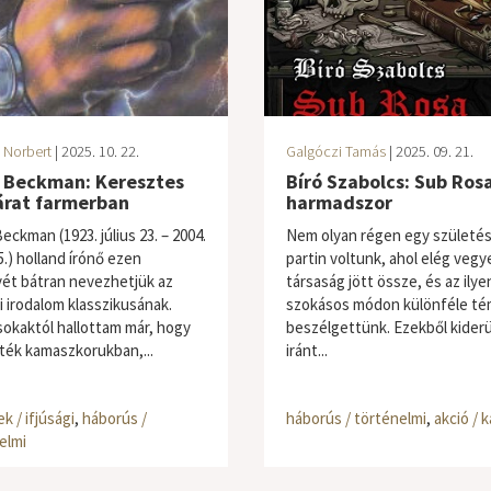
 Norbert
| 2025. 10. 22.
Galgóczi Tamás
| 2025. 09. 21.
 Beckman: Keresztes
Bíró Szabolcs: Sub Rosa
árat farmerban
harmadszor
ckman (1923. július 23. – 2004.
Nem olyan régen egy születés
5.) holland írónő ezen
partin voltunk, ahol elég vegy
ét bátran nevezhetjük az
társaság jött össze, és az ilye
i irodalom klasszikusának.
szokásos módon különféle té
sokaktól hallottam már, hogy
beszélgettünk. Ezekből kiderül
ték kamaszkorukban,...
iránt...
k / ifjúsági
,
háborús /
háborús / történelmi
,
akció / 
elmi