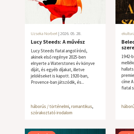
Uzseka Norbert
| 2026. 05. 28.
ekultur
Lucy Steeds: A művész
Beleo
szer
Lucy Steeds fiatal angol írónő,
1942-b
akinek első regénye 2025-ben
mellék
elnyerte a Waterstones év könyve
hallats
díját, és egyéb díjakat, illetve
premie
jelöléseket is kapott. 1920-ban,
címe A
Provence-ban játszódik, és...
fiatal 
háborús / történelmi
,
romantikus
,
háború
szórakoztató irodalom