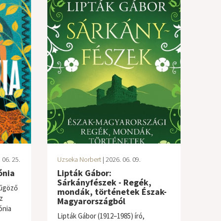
 06. 25.
Uzseka Norbert
| 2026. 06. 09.
ónia
Lipták Gábor:
Sárkányfészek - Regék,
yűgöző
mondák, történetek Észak-
z
Magyarországból
ónia
Lipták Gábor (1912–1985) író,