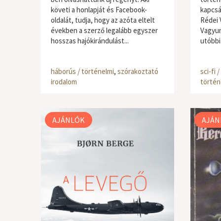
követi a honlapját és Facebook-
kapcsá
oldalát, tudja, hogy az azóta eltelt
Rédei V
években a szerző legalább egyszer
Vagyunk
hosszas hajókirándulást...
utóbbi.
háborús / történelmi
,
szórakoztató
sci-fi 
irodalom
történ
AJÁNLÓK
AJÁN