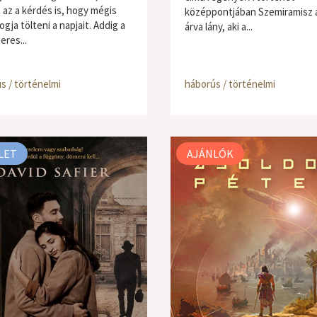
 az a kérdés is, hogy mégis
középpontjában Szemiramisz á
ogja tölteni a napjait. Addig a
árva lány, aki a...
eres...
s / történelmi
háborús / történelmi
LET
AJÁNLÓK