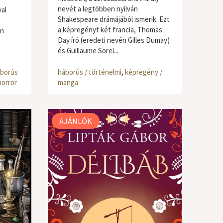
nevét a legtöbben nyilván
val
Shakespeare drámájából ismerik. Ezt
a képregényt két francia, Thomas
in
Day író (eredeti nevén Gilles Dumay)
és Guillaume Sorel...
borús
háborús / történelmi
,
képregény /
horror
manga
AJÁNLÓK