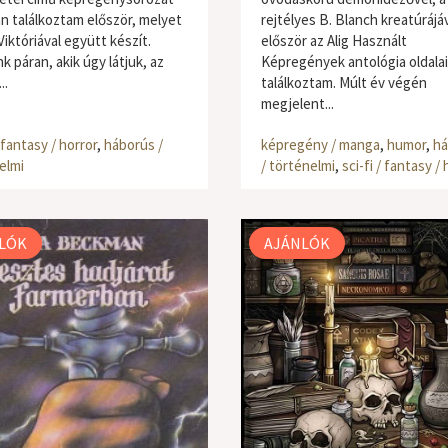
n találkoztam először, melyet
rejtélyes B. Blanch kreatúrájá
iktóriával együtt készít.
először az Alig Használt
 páran, akik úgy látjuk, az
Képregények antológia oldala
..
találkoztam. Múlt év végén
megjelent...
/ fantasy / horror
,
háborús /
képregény / manga
,
humor
,
há
elmi
/ történelmi
,
sci-fi / fantasy / 
LÓK
AJÁNLÓK