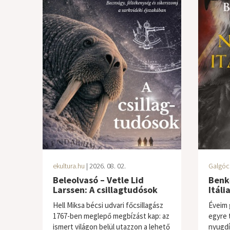
ekultura.hu
| 2026. 08. 02.
Galgóc
Beleolvasó – Vetle Lid
Benk
Larssen: A csillagtudósok
Itáli
Hell Miksa bécsi udvari főcsillagász
Éveim 
1767-ben meglepő megbízást kap: az
egyre 
ismert világon belül utazzon a lehető
nyugdí