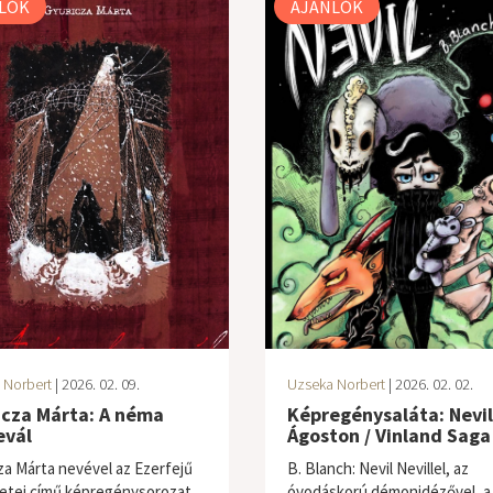
LÓK
AJÁNLÓK
 Norbert
| 2026. 02. 09.
Uzseka Norbert
| 2026. 02. 02.
icza Márta: A néma
Képregénysaláta: Nevil
evál
Ágoston / Vinland Saga
za Márta nevével az Ezerfejű
B. Blanch: Nevil Nevillel, az
etei című képregénysorozat
óvodáskorú démonidézővel, a