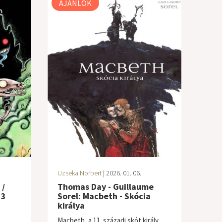
AJÁNLÓK
Uzseka Norbert
| 2026. 01. 06.
 /
Thomas Day - Guillaume
 3
Sorel: Macbeth - Skócia
királya
Macbeth, a 11. századi skót király