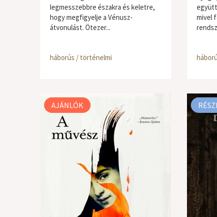
legmesszebbre északra és keletre,
együtt
hogy megfigyelje a Vénusz-
mivel f
átvonulást. Ötezer...
rendsz
háborús / történelmi
háború
AJÁNLÓK
RÉSZ