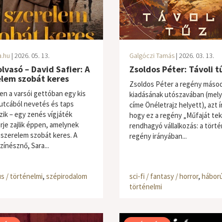
a.hu
| 2026. 05. 13.
Galgóczi Tamás
| 2026. 03. 13.
lvasó – David Safier: A
Zsoldos Péter: Távoli t
elem szobát keres
Zsoldos Péter a regény másod
en a varsói gettóban egy kis
kiadásának utószavában (mel
utcából nevetés és taps
címe Önéletrajz helyett), azt í
zik – egy zenés vígjáték
hogy ez a regény „Műfaját tek
rje zajlik éppen, amelynek
rendhagyó vállalkozás: a törté
 szerelem szobát keres. A
regény irányában...
színésznő, Sara...
s / történelmi
,
szépirodalom
sci-fi / fantasy / horror
,
háború
történelmi