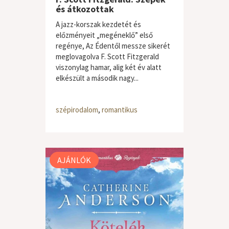
és átkozottak
A jazz-korszak kezdetét és
előzményeit „megéneklő” első
regénye, Az Édentől messze sikerét
meglovagolva F. Scott Fitzgerald
viszonylag hamar, alig két év alatt
elkészült a második nagy...
szépirodalom
,
romantikus
AJÁNLÓK