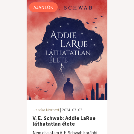
AJÁNLÓK
Uzseka Norbert
| 2024. 07. 03.
V. E. Schwab: Addie LaRue
láthatatlan élete
Nem olvastam V. E. Schwab korábbi,