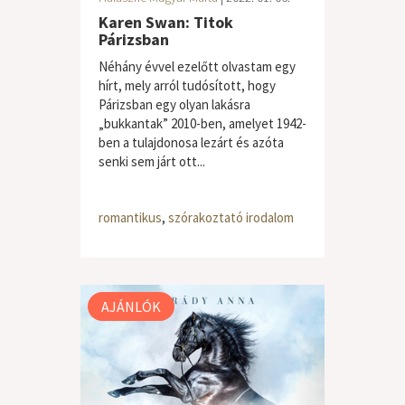
Karen Swan: Titok
Párizsban
Néhány évvel ezelőtt olvastam egy
hírt, mely arról tudósított, hogy
Párizsban egy olyan lakásra
„bukkantak” 2010-ben, amelyet 1942-
ben a tulajdonosa lezárt és azóta
senki sem járt ott...
romantikus
,
szórakoztató irodalom
AJÁNLÓK