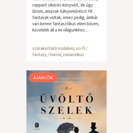
roppant sikeres könyveit, de úgy
látom, amazok túlnyomórészt YA
fantasyk voltak, emez pedig, ámbár
van benne fantasztikus elem bőven,
közelebb áll a mi világunkhoz....
szórakoztató irodalom
,
sci-fi /
fantasy / horror
,
romantikus
AJÁNLÓK