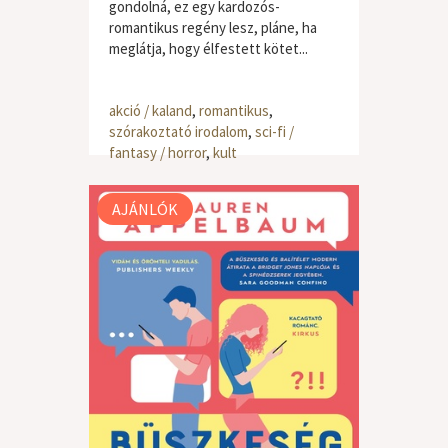
gondolná, ez egy kardozós-
romantikus regény lesz, pláne, ha
meglátja, hogy élfestett kötet...
akció / kaland
,
romantikus
,
szórakoztató irodalom
,
sci-fi /
fantasy / horror
,
kult
AJÁNLÓK