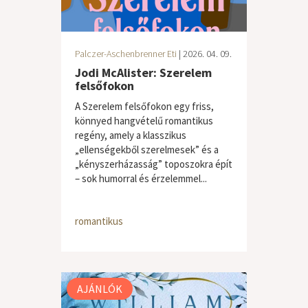
Palczer-Aschenbrenner Eti
| 2026. 04. 09.
Jodi McAlister: Szerelem
felsőfokon
A Szerelem felsőfokon egy friss,
könnyed hangvételű romantikus
regény, amely a klasszikus
„ellenségekből szerelmesek” és a
„kényszerházasság” toposzokra épít
– sok humorral és érzelemmel...
romantikus
AJÁNLÓK