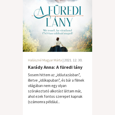
Halászné Magyar Márta
| 2021. 12. 30.
Karády Anna: A füredi lány
Sosem hittem az „időutazásban”,
illetve „időkapuban”, és bár a filmek
világában nem egy olyan
szórakoztató alkotást láttam már,
ahol ezek fontos szerepet kapnak
(számomra például...