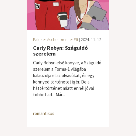
Palczer-Aschenbrenner Eti
| 2024. 11. 12.
Carly Robyn: Száguldó
szerelem
Carly Robyn első könyve, a Száguldó
szerelem a Forma-1 világába
kalauzolja el az olvasókat, és egy
könnyed történetet ígér. De a
háttértörténet miatt ennél jóval
többet ad. Már...
romantikus