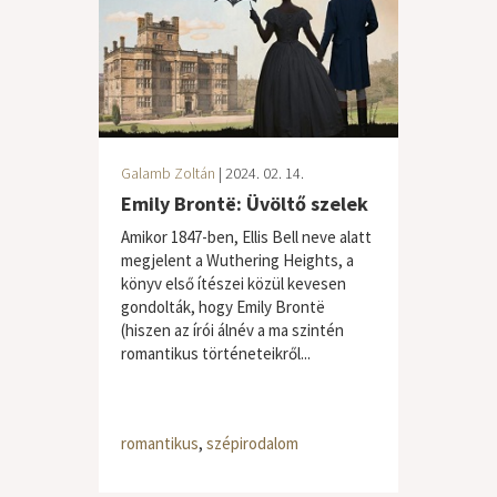
Galamb Zoltán
| 2024. 02. 14.
Emily Brontë: Üvöltő szelek
Amikor 1847-ben, Ellis Bell neve alatt
megjelent a Wuthering Heights, a
könyv első ítészei közül kevesen
gondolták, hogy Emily Brontë
(hiszen az írói álnév a ma szintén
romantikus történeteikről...
romantikus
,
szépirodalom