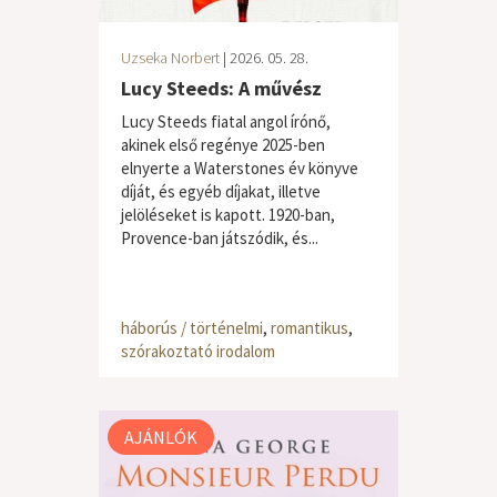
Uzseka Norbert
| 2026. 05. 28.
Lucy Steeds: A művész
Lucy Steeds fiatal angol írónő,
akinek első regénye 2025-ben
elnyerte a Waterstones év könyve
díját, és egyéb díjakat, illetve
jelöléseket is kapott. 1920-ban,
Provence-ban játszódik, és...
háborús / történelmi
,
romantikus
,
szórakoztató irodalom
AJÁNLÓK