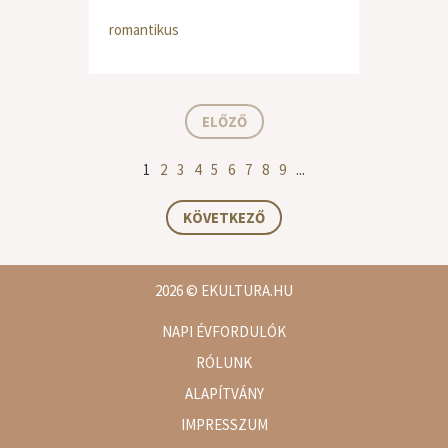
romantikus
ELŐZŐ
1
2
3
4
5
6
7
8
9
...
KÖVETKEZŐ
2026
© EKULTURA.HU
NAPI ÉVFORDULÓK
RÓLUNK
ALAPÍTVÁNY
IMPRESSZUM