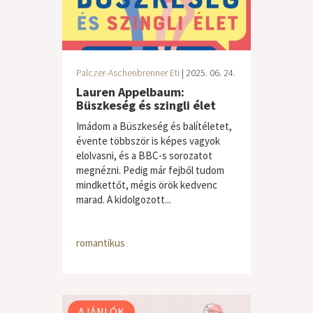
Palczer-Aschenbrenner Eti
| 2025. 06. 24.
Lauren Appelbaum:
Büszkeség és szingli élet
Imádom a Büszkeség és balítéletet,
évente többször is képes vagyok
elolvasni, és a BBC-s sorozatot
megnézni. Pedig már fejből tudom
mindkettőt, mégis örök kedvenc
marad. A kidolgozott...
romantikus
AJÁNLÓK