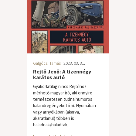
Galgóczi Tamás
| 2023. 03. 31.
Rejtő Jenő: A tizennégy
karátos autó
Gyakorlatilag nincs Rejtőhöz
mérhető magyar író, aki ennyire
természetesen tudna humoros
kalandregényeket írni. Nyomában
vagy árnyékában (akarva,
akaratlanul) többen is
haladnak/haladtak,...