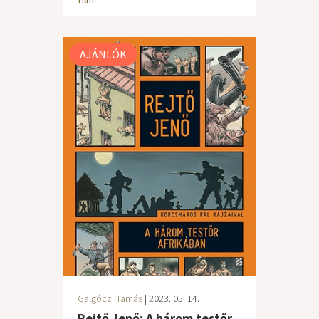
AJÁNLÓK
Galgóczi Tamás
| 2023. 05. 14.
Rejtő Jenő: A három testőr