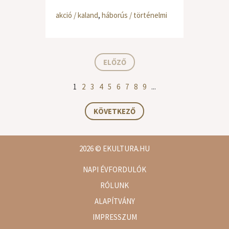
akció / kaland
,
háborús / történelmi
ELŐZŐ
1
2
3
4
5
6
7
8
9
...
KÖVETKEZŐ
2026
© EKULTURA.HU
NAPI ÉVFORDULÓK
RÓLUNK
ALAPÍTVÁNY
IMPRESSZUM