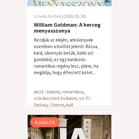
Uzseka Norbert
| 2026. 03. 03.
William Goldman: A herceg
menyasszonya
Kezdjük az elején, ami könyvek
esetében a borítót jelenti. Rózsa,
kard, cikornyás betűk, bárki azt
gondolná, ez egy kardozós-
romantikus regény lesz, pláne, ha
meglátja, hogy élfestett kötet...
akció / kaland
,
romantikus
,
szórakoztató irodalom
,
sci-fi /
fantasy / horror
,
kult
AJÁNLÓK