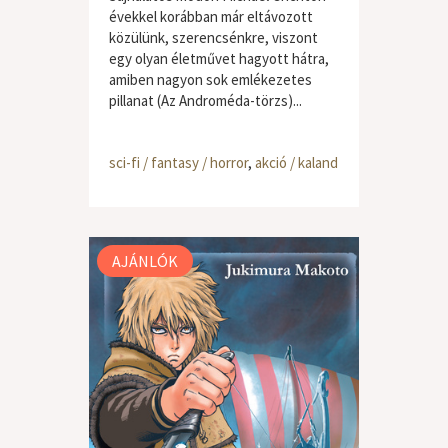
évekkel korábban már eltávozott
közülünk, szerencsénkre, viszont
egy olyan életművet hagyott hátra,
amiben nagyon sok emlékezetes
pillanat (Az Androméda-törzs)...
sci-fi / fantasy / horror
,
akció / kaland
AJÁNLÓK