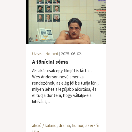
Uzseka Norbert
| 2025. 06. 02.
A föníciai séma
Aki akár csak egy filmjét is látta a
Wes Anderson nevű amerikai
rendezőnek, az elég jól be tudja lőni,
milyen lehet a legújabb alkotása, és
el tudja dönteni, hogy vállalja-e a
kihívást,...
akció / kaland
,
dráma
,
humor
,
szerzői
film