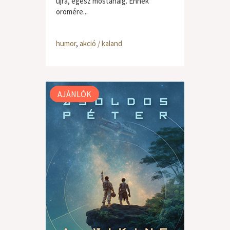
újra, egész mostanáig. Ennek
örömére...
humor
,
akció / kaland
AJÁNLÓK