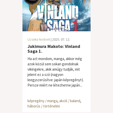
Uzseka Norbert
| 2025. 07. 12.
Jukimura Makoto: Vinland
Saga 1.
Ha azt mondom, manga, akkor még
azok közül sem sokan gondolnak
vikingekre, akik amúgy tudják, mit
jelent ez a szó (nagyon
leegyszerűsítve: japán képregényt).
Persze miért ne létezhetne japán...
képregény / manga
,
akció / kaland
,
háborús / történelmi