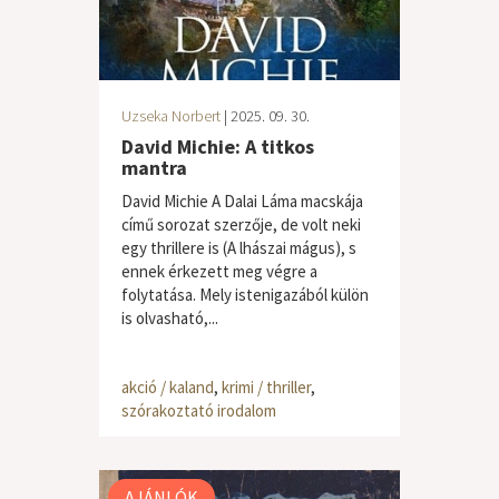
Uzseka Norbert
| 2025. 09. 30.
David Michie: A titkos
mantra
David Michie A Dalai Láma macskája
című sorozat szerzője, de volt neki
egy thrillere is (A lhászai mágus), s
ennek érkezett meg végre a
folytatása. Mely istenigazából külön
is olvasható,...
akció / kaland
,
krimi / thriller
,
szórakoztató irodalom
AJÁNLÓK