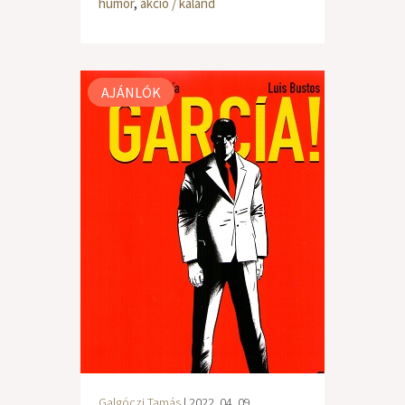
humor
,
akció / kaland
AJÁNLÓK
Galgóczi Tamás
| 2022. 04. 09.