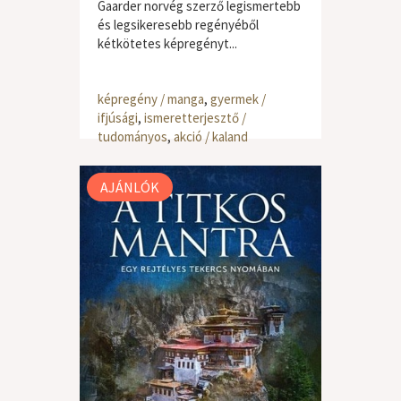
Gaarder norvég szerző legismertebb
és legsikeresebb regényéből
kétkötetes képregényt...
képregény / manga
,
gyermek /
ifjúsági
,
ismeretterjesztő /
tudományos
,
akció / kaland
AJÁNLÓK