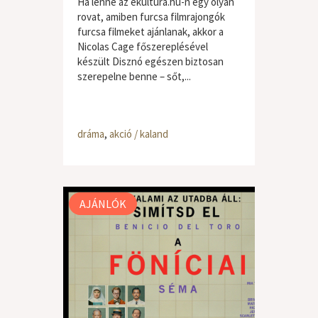
Ha lenne az ekultura.hu-n egy olyan
rovat, amiben furcsa filmrajongók
furcsa filmeket ajánlanak, akkor a
Nicolas Cage főszereplésével
készült Disznó egészen biztosan
szerepelne benne – sőt,...
dráma
,
akció / kaland
AJÁNLÓK