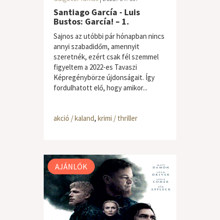
Santiago García - Luis
Bustos: García! – 1.
Sajnos az utóbbi pár hónapban nincs
annyi szabadidőm, amennyit
szeretnék, ezért csak fél szemmel
figyeltem a 2022-es Tavaszi
Képregénybörze újdonságait. Így
fordulhatott elő, hogy amikor...
akció / kaland
,
krimi / thriller
AJÁNLÓK