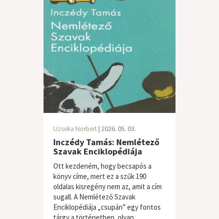
Uzseka Norbert
| 2026. 05. 03.
Inczédy Tamás: Nemlétező
Szavak Enciklopédiája
Ott kezdeném, hogy becsapós a
könyv címe, mert ez a szűk 190
oldalas kisregény nem az, amit a cím
sugall. A Nemlétező Szavak
Enciklopédiája „csupán” egy fontos
tárgy a történetben, olyan...