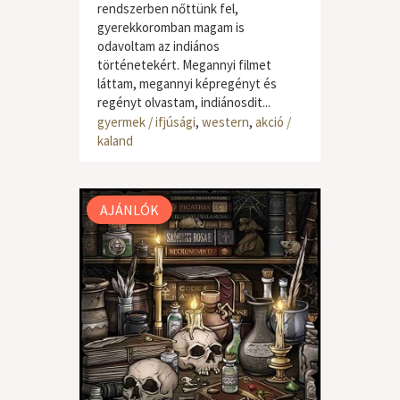
rendszerben nőttünk fel,
gyerekkoromban magam is
odavoltam az indiános
történetekért. Megannyi filmet
láttam, megannyi képregényt és
regényt olvastam, indiánosdit...
gyermek / ifjúsági
,
western
,
akció /
kaland
AJÁNLÓK