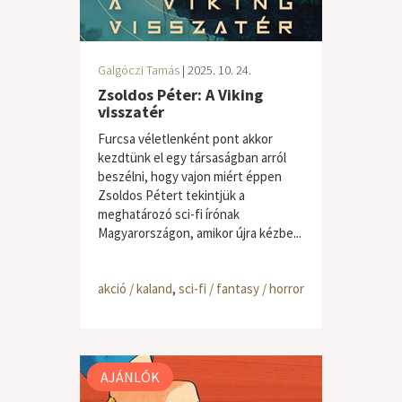
Galgóczi Tamás
| 2025. 10. 24.
Zsoldos Péter: A Viking
visszatér
Furcsa véletlenként pont akkor
kezdtünk el egy társaságban arról
beszélni, hogy vajon miért éppen
Zsoldos Pétert tekintjük a
meghatározó sci-fi írónak
Magyarországon, amikor újra kézbe...
akció / kaland
,
sci-fi / fantasy / horror
AJÁNLÓK