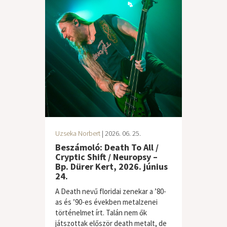
Uzseka Norbert
| 2026. 06. 25.
Beszámoló: Death To All /
Cryptic Shift / Neuropsy –
Bp. Dürer Kert, 2026. június
24.
A Death nevű floridai zenekar a ’80-
as és ’90-es években metalzenei
történelmet írt. Talán nem ők
játszottak először death metalt, de