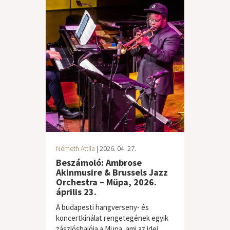
Németh Attila
| 2026. 04. 27.
Beszámoló: Ambrose
Akinmusire & Brussels Jazz
Orchestra – Müpa, 2026.
április 23.
A budapesti hangverseny- és
koncertkínálat rengetegének egyik
zászlóshajója a Müpa, ami az idei