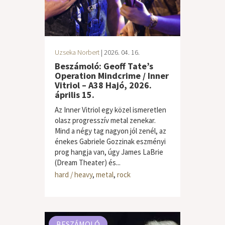
Uzseka Norbert
| 2026. 04. 16.
Beszámoló: Geoff Tate’s
Operation Mindcrime / Inner
Vitriol – A38 Hajó, 2026.
április 15.
Az Inner Vitriol egy közel ismeretlen
olasz progresszív metal zenekar.
Mind a négy tag nagyon jól zenél, az
énekes Gabriele Gozzinak eszményi
prog hangja van, úgy James LaBrie
(Dream Theater) és...
hard / heavy
,
metal
,
rock
BESZÁMOLÓ