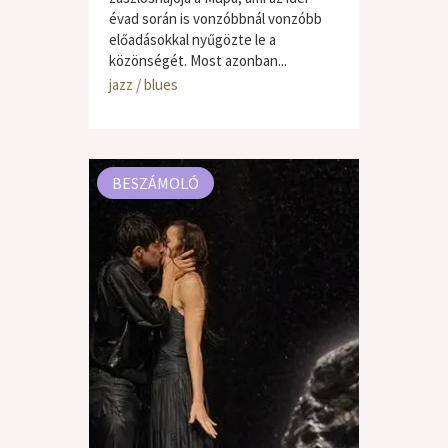
évad során is vonzóbbnál vonzóbb
előadásokkal nyűgözte le a
közönségét. Most azonban...
jazz / blues
BESZÁMOLÓ