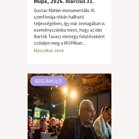
Müpa, 2026. március 31.
Gustav Mahler monumentális III.
szimfóniája ritkán hallható
teljességében, így már önmagában is
eseményszámba ment, hogy az idei
Bartók Tavasz mintegy felütéseként
szólaljon meg a MÜPÁban....
klasszikus zene
BESZÁMOLÓ