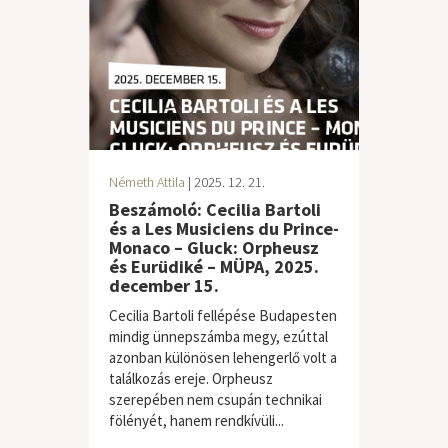
Németh Attila
| 2025. 12. 21.
Beszámoló: Cecilia Bartoli
és a Les Musiciens du Prince-
Monaco – Gluck: Orpheusz
és Eurüdiké – MÜPA, 2025.
december 15.
Cecilia Bartoli fellépése Budapesten
mindig ünnepszámba megy, ezúttal
azonban különösen lehengerlő volt a
találkozás ereje. Orpheusz
szerepében nem csupán technikai
fölényét, hanem rendkívüli...
klasszikus zene