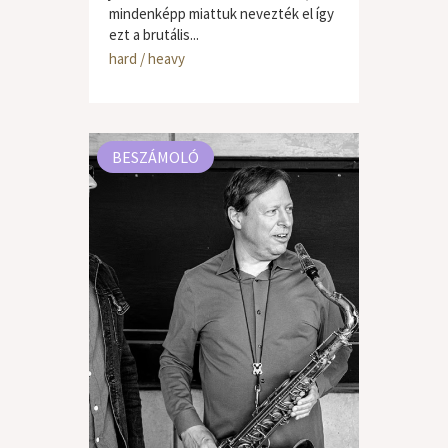
mindenképp miattuk nevezték el így
ezt a brutális...
hard / heavy
BESZÁMOLÓ