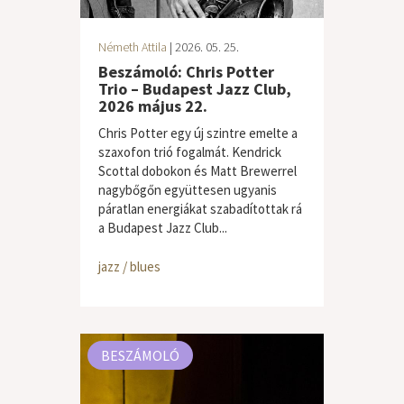
Németh Attila
| 2026. 05. 25.
Beszámoló: Chris Potter
Trio – Budapest Jazz Club,
2026 május 22.
Chris Potter egy új szintre emelte a
szaxofon trió fogalmát. Kendrick
Scottal dobokon és Matt Brewerrel
nagybőgőn együttesen ugyanis
páratlan energiákat szabadítottak rá
a Budapest Jazz Club...
jazz / blues
BESZÁMOLÓ