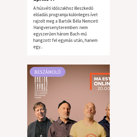
A húsvéti időszakhoz illeszkedő
előadás programja különleges ívet
rajzolt meg a Bartók Béla Nemzeti
Hangversenyteremben: nem
egyszerűen három Bach-mű
hangzott fel egymás után, hanem
klasszikus zene
egy...
BESZÁMOLÓ