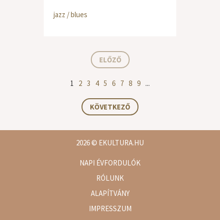
jazz / blues
ELŐZŐ
1
2
3
4
5
6
7
8
9
...
KÖVETKEZŐ
2026
© EKULTURA.HU
NAPI ÉVFORDULÓK
RÓLUNK
ALAPÍTVÁNY
IMPRESSZUM