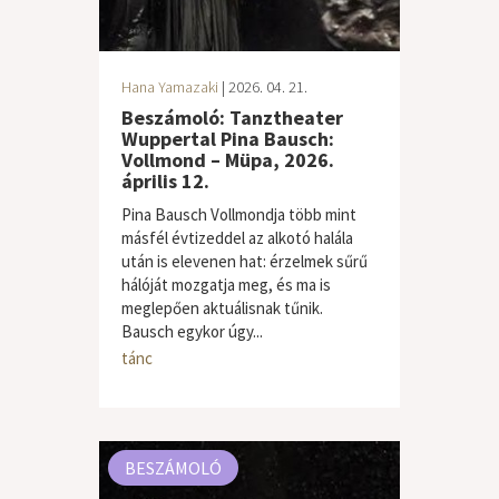
Hana Yamazaki
| 2026. 04. 21.
Beszámoló: Tanztheater
Wuppertal Pina Bausch:
Vollmond – Müpa, 2026.
április 12.
Pina Bausch Vollmondja több mint
másfél évtizeddel az alkotó halála
után is elevenen hat: érzelmek sűrű
hálóját mozgatja meg, és ma is
meglepően aktuálisnak tűnik.
Bausch egykor úgy...
tánc
BESZÁMOLÓ