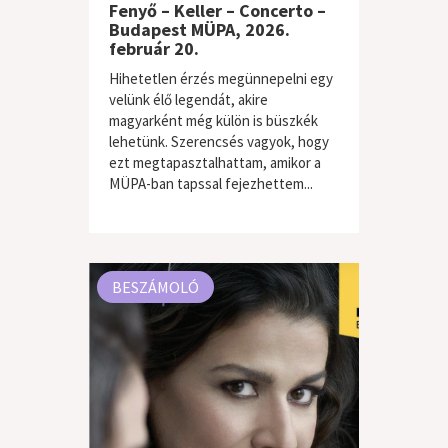
Fenyő – Keller – Concerto –
Budapest MÜPA, 2026.
február 20.
Hihetetlen érzés megünnepelni egy
velünk élő legendát, akire
magyarként még külön is büszkék
lehetünk. Szerencsés vagyok, hogy
ezt megtapasztalhattam, amikor a
MÜPA-ban tapssal fejezhettem...
klasszikus zene
BESZÁMOLÓ