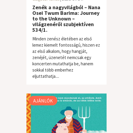
Zenék a nagyvilágból – Nana
Osei Twum Barima: Journey
to the Unknown –
világzenéről szubjektíven
534/1.
Minden zenész életében az első
lemez kiemelt fontosságú, hiszen ez
az első alkalom, hogy hangját,
zenéjét, üzenetét nemcsak egy
koncerten mutathatja be, hanem
sokkal több emberhez
világzene / folk
eljuttathatja....
AJÁNLÓK