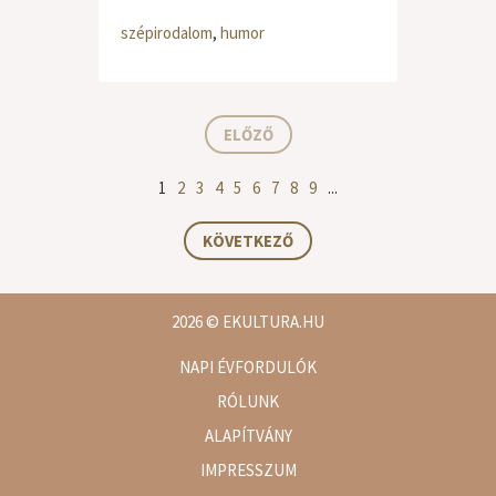
szépirodalom
,
humor
ELŐZŐ
1
2
3
4
5
6
7
8
9
...
KÖVETKEZŐ
2026
© EKULTURA.HU
NAPI ÉVFORDULÓK
RÓLUNK
ALAPÍTVÁNY
IMPRESSZUM