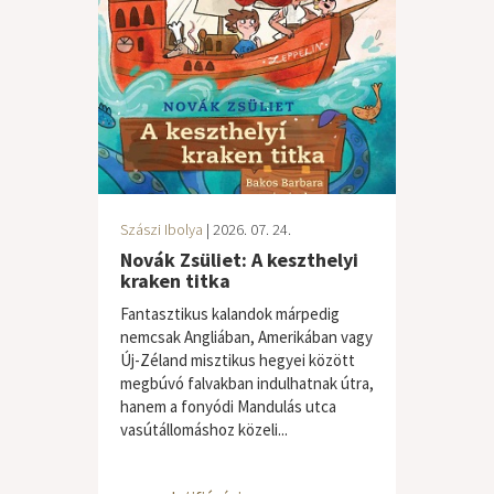
Szászi Ibolya
| 2026. 07. 24.
Novák Zsüliet: A keszthelyi
kraken titka
Fantasztikus kalandok márpedig
nemcsak Angliában, Amerikában vagy
Új-Zéland misztikus hegyei között
megbúvó falvakban indulhatnak útra,
hanem a fonyódi Mandulás utca
vasútállomáshoz közeli...