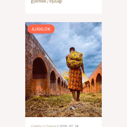
gyermek / ifjúsági
AJÁNLÓK
Galgóczi Tamás
| 2026. 07. 24.