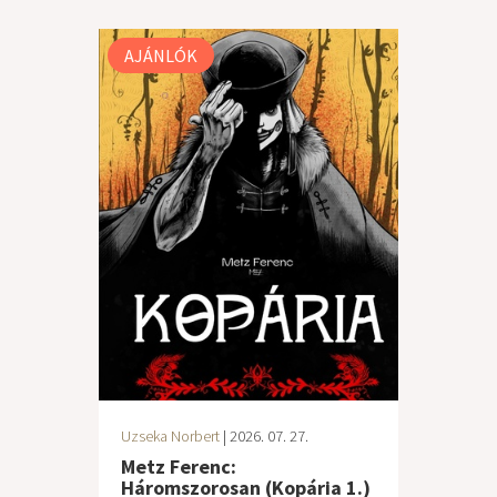
AJÁNLÓK
Uzseka Norbert
| 2026. 07. 27.
Metz Ferenc:
Háromszorosan (Kopária 1.)