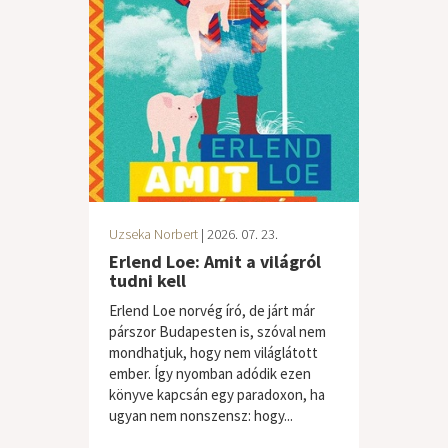
Uzseka Norbert
| 2026. 07. 23.
Erlend Loe: Amit a világról
tudni kell
Erlend Loe norvég író, de járt már
párszor Budapesten is, szóval nem
mondhatjuk, hogy nem világlátott
ember. Így nyomban adódik ezen
könyve kapcsán egy paradoxon, ha
ugyan nem nonszensz: hogy...