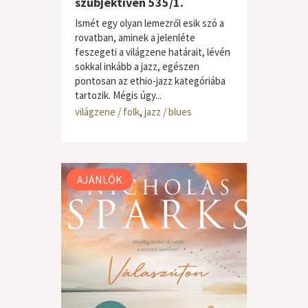
szubjektíven 535/1.
Ismét egy olyan lemezről esik szó a
rovatban, aminek a jelenléte
feszegeti a világzene határait, lévén
sokkal inkább a jazz, egészen
pontosan az ethio-jazz kategóriába
tartozik. Mégis úgy...
világzene / folk
,
jazz / blues
AJÁNLÓK