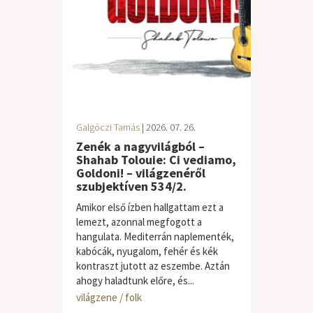
Galgóczi Tamás
| 2026. 07. 26.
Zenék a nagyvilágból –
Shahab Tolouie: Ci vediamo,
Goldoni! – világzenéről
szubjektíven 534/2.
Amikor első ízben hallgattam ezt a
lemezt, azonnal megfogott a
hangulata. Mediterrán naplementék,
kabócák, nyugalom, fehér és kék
kontraszt jutott az eszembe. Aztán
ahogy haladtunk előre, és...
világzene / folk