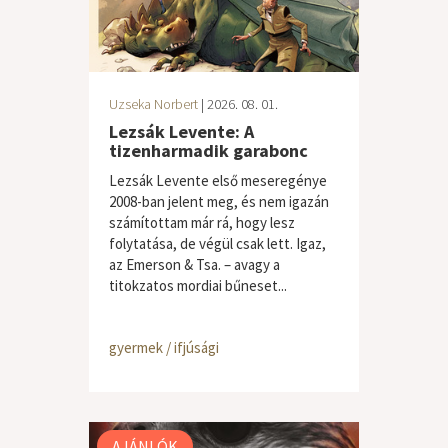
Uzseka Norbert
| 2026. 08. 01.
Lezsák Levente: A
tizenharmadik garabonc
Lezsák Levente első meseregénye
2008-ban jelent meg, és nem igazán
számítottam már rá, hogy lesz
folytatása, de végül csak lett. Igaz,
az Emerson & Tsa. – avagy a
titokzatos mordiai bűneset...
gyermek / ifjúsági
AJÁNLÓK