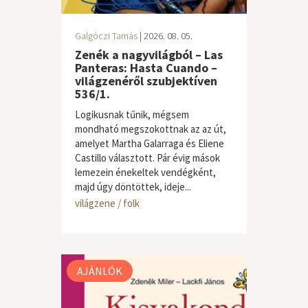
Galgóczi Tamás
| 2026. 08. 05.
Zenék a nagyvilágból – Las
Panteras: Hasta Cuando –
világzenéről szubjektíven
536/1.
Logikusnak tűnik, mégsem
mondható megszokottnak az az út,
amelyet Martha Galarraga és Eliene
Castillo választott. Pár évig mások
lemezein énekeltek vendégként,
majd úgy döntöttek, ideje...
világzene / folk
AJÁNLÓK