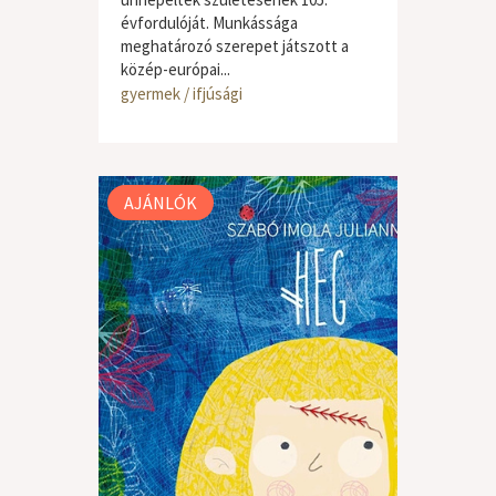
évfordulóját. Munkássága
meghatározó szerepet játszott a
közép-európai...
gyermek / ifjúsági
AJÁNLÓK