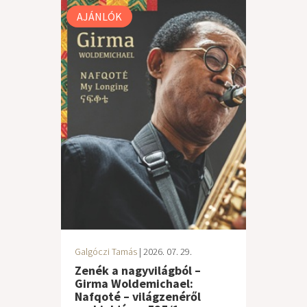
AJÁNLÓK
Galgóczi Tamás
| 2026. 07. 29.
Zenék a nagyvilágból –
Girma Woldemichael:
Nafqoté – világzenéről