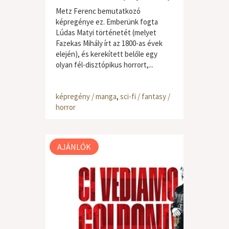
Metz Ferenc bemutatkozó
képregénye ez. Emberünk fogta
Lúdas Matyi történetét (melyet
Fazekas Mihály írt az 1800-as évek
elején), és kerekített belőle egy
olyan fél-disztópikus horrort,...
képregény / manga
,
sci-fi / fantasy /
horror
AJÁNLÓK