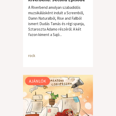
A Riverbend amolyan szabadidős
muzsikálásként indult a Screenből,
Damn Naturalból, Rise and Fallból
ismert Dudás Tamás és régi spanja,
Sztaroszta Adamo részéről. A két
fazon kiment a Sajó...
rock
AJÁNLÓK