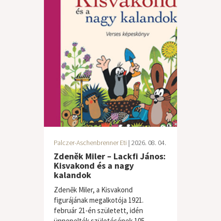
Palczer-Aschenbrenner Eti
| 2026. 08. 04.
Zdeněk Miler – Lackfi János:
Kisvakond és a nagy
kalandok
Zdeněk Miler, a Kisvakond
figurájának megalkotója 1921.
február 21-én született, idén
ünnepelték születésének 105.