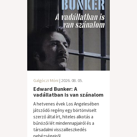
Galgóczi Móni
| 2026. 08. 05.
Edward Bunker: A
vadállatban is van szánalom
A hetvenes évek Los Angelesében
játszódó regény egy börtönviselt
szerző által írt, hiteles alkotás a
bűnözői lét mindennapjairól és a
társadalmi visszailleszkedés
nehézségeiről....