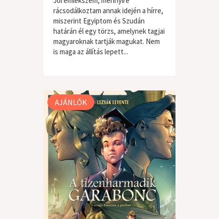
Jól emlékszem, mennyire
rácsodálkoztam annak idején a hírre,
miszerint Egyiptom és Szudán
határán él egy törzs, amelynek tagjai
magyaroknak tartják magukat. Nem
is maga az állítás lepett...
világzene / folk
AJÁNLÓK