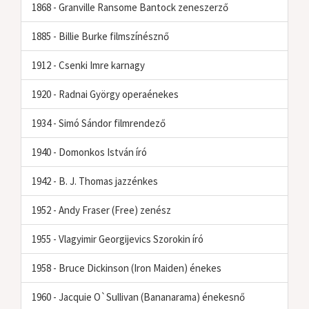
1868 - Granville Ransome Bantock zeneszerző
1885 - Billie Burke filmszínésznő
1912 - Csenki Imre karnagy
1920 - Radnai György operaénekes
1934 - Simó Sándor filmrendező
1940 - Domonkos István író
1942 - B. J. Thomas jazzénkes
1952 - Andy Fraser (Free) zenész
1955 - Vlagyimir Georgijevics Szorokin író
1958 - Bruce Dickinson (Iron Maiden) énekes
1960 - Jacquie O`Sullivan (Bananarama) énekesnő