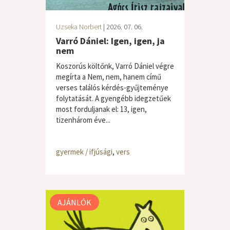
Uzseka Norbert
| 2026. 07. 06.
Varró Dániel: Igen, igen, ja
nem
Koszorús költőnk, Varró Dániel végre
megírta a Nem, nem, hanem című
verses találós kérdés-gyűjteménye
folytatását. A gyengébb idegzetűek
most forduljanak el: 13, igen,
tizenhárom éve...
gyermek / ifjúsági
,
vers
AJÁNLÓK