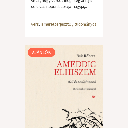
vitás, hogy verset meg még annyit
se olvas népünk apraja-nagyja,...
vers
,
ismeretterjesztő / tudományos
AJÁNLÓK