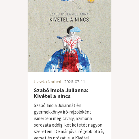
Uzseka Norbert
| 2026. 07. 11.
Szabó Imola Julianna:
Kivétel a nincs
Szabó Imola Juliannát én
gyermekkönyv író-rajzolóként
ismertem meg tavaly, Szimona
sorozata eddigi két kötetét nagyon
szeretem. De már jóval régebb óta ír,
verset és prózát is, a Kivétel...