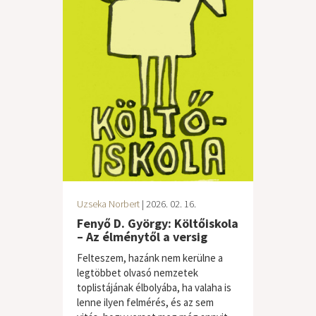
Uzseka Norbert
| 2026. 02. 16.
Fenyő D. György: Költőiskola
– Az élménytől a versig
Felteszem, hazánk nem kerülne a
legtöbbet olvasó nemzetek
toplistájának élbolyába, ha valaha is
lenne ilyen felmérés, és az sem