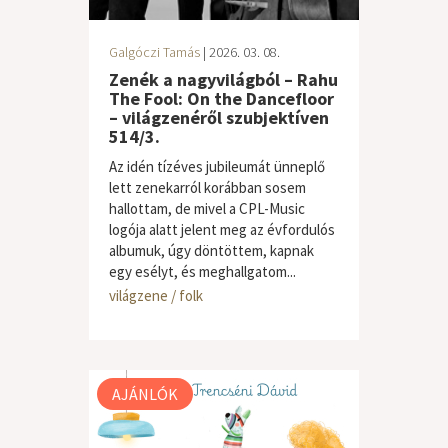
Galgóczi Tamás
| 2026. 03. 08.
Zenék a nagyvilágból – Rahu
The Fool: On the Dancefloor
– világzenéről szubjektíven
514/3.
Az idén tízéves jubileumát ünneplő
lett zenekarról korábban sosem
hallottam, de mivel a CPL-Music
logója alatt jelent meg az évfordulós
albumuk, úgy döntöttem, kapnak
egy esélyt, és meghallgatom...
világzene / folk
AJÁNLÓK