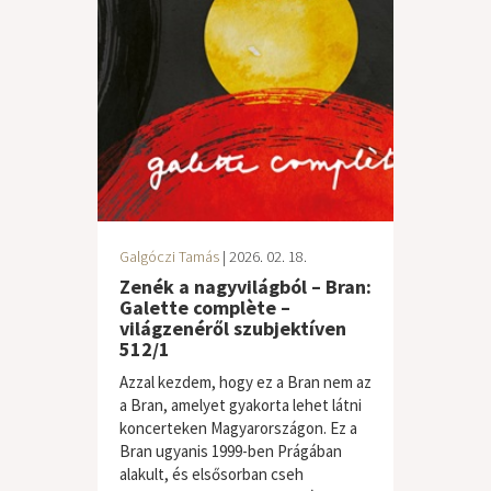
Galgóczi Tamás
| 2026. 02. 18.
Zenék a nagyvilágból – Bran:
Galette complète –
világzenéről szubjektíven
512/1
Azzal kezdem, hogy ez a Bran nem az
a Bran, amelyet gyakorta lehet látni
koncerteken Magyarországon. Ez a
Bran ugyanis 1999-ben Prágában
alakult, és elsősorban cseh