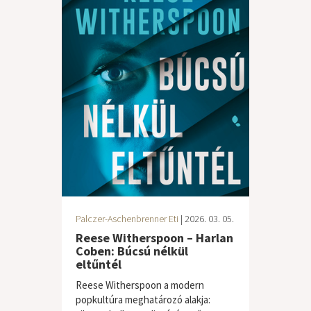
Palczer-Aschenbrenner Eti
| 2026. 03. 05.
Reese Witherspoon – Harlan
Coben: Búcsú nélkül
eltűntél
Reese Witherspoon a modern
popkultúra meghatározó alakja: