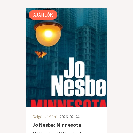
AJÁNLÓK
Galgóczi Móni
| 2026. 02. 24.
Jo Nesbø: Minnesota