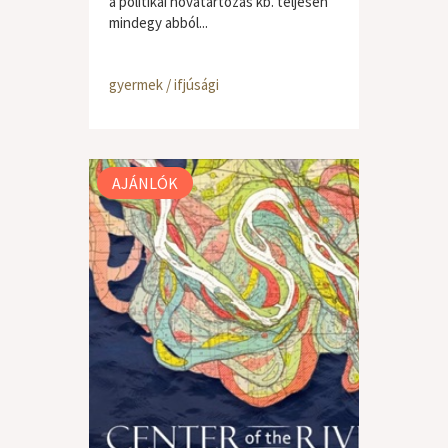
a politikai hovatartozás kb. teljesen
mindegy abból...
gyermek / ifjúsági
AJÁNLÓK