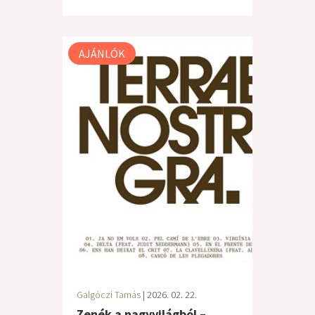
AJÁNLÓK
Galgóczi Tamás
| 2026. 02. 22.
Zenék a nagyvilágból –