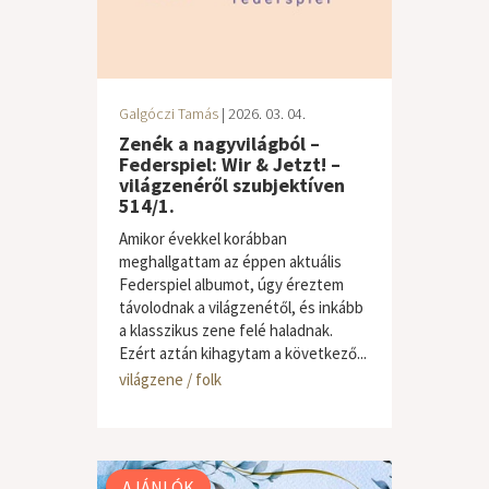
Galgóczi Tamás
| 2026. 03. 04.
Zenék a nagyvilágból –
Federspiel: Wir & Jetzt! –
világzenéről szubjektíven
514/1.
Amikor évekkel korábban
meghallgattam az éppen aktuális
Federspiel albumot, úgy éreztem
távolodnak a világzenétől, és inkább
a klasszikus zene felé haladnak.
Ezért aztán kihagytam a következő...
világzene / folk
AJÁNLÓK