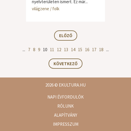
nyelvterületen ismert. Ez már...
világzene / folk
ELŐZŐ
...
7
8
9
10
11
12
13
14
15
16
17
18
...
KÖVETKEZŐ
2026
© EKULTURA.HU
NAPI ÉVFORDULÓK
RÓLUNK
ALAPÍTVÁNY
IMPRESSZUM