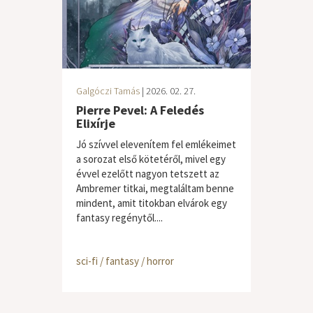
Galgóczi Tamás
| 2026. 02. 27.
Pierre Pevel: A Feledés
Elixírje
Jó szívvel elevenítem fel emlékeimet
a sorozat első kötetéről, mivel egy
évvel ezelőtt nagyon tetszett az
Ambremer titkai, megtaláltam benne
mindent, amit titokban elvárok egy
fantasy regénytől....
sci-fi / fantasy / horror