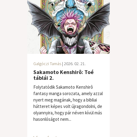
Galgóczi Tamás
| 2026. 02. 21.
Sakamoto Kenshirô: Toé
táblái 2.
Folytatódik Sakamoto Kenshirô
fantasy manga sorozata, amely azzal
nyert meg magának, hogy a bibliai
hátteret képes volt újragondolni, de
olyannyira, hogy pár néven kívül más
hasonlóságot nem...