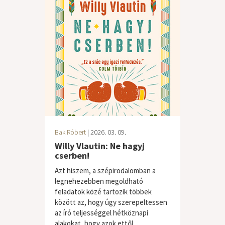
Bak Róbert
| 2026. 03. 09.
Willy Vlautin: Ne hagyj
cserben!
Azt hiszem, a szépirodalomban a
legnehezebben megoldható
feladatok közé tartozik többek
között az, hogy úgy szerepeltessen
az író teljességgel hétköznapi
alakokat, hogy azok ettől