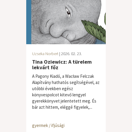
Uzseka Norbert
| 2026. 02. 23.
Tina Oziewicz: A türelem
lekvárt főz
A Pagony Kiadó, a Wacław Felczak
Alapítvány hathatós segítségével, az
utóbbi években egész
könyvespolcot kitevő lengyel
gyerekkönyvet jelentetett meg. És
bár azt hittem, eléggé figyelek,...
gyermek / ifjúsági