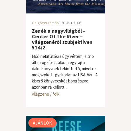
Galgóczi Tamás
| 2026. 03. 06.
Zenék a nagyvilágból –
Center Of The River –
világzenéről szubjektíven
514/2.
Első nekifutásra úgy véltem, a trió
által rögzített album egyfajta
daloskönyvnek tekinthető, mivel ez
megszokott gyakorlat az USA-ban. A
kísérő könyvecskét böngészve
azonban rá kellett...
világzene / folk
AJÁNLÓK