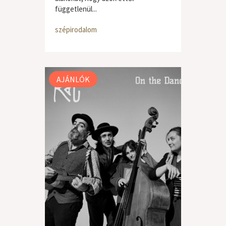
függetlenül...
szépirodalom
AJÁNLÓK