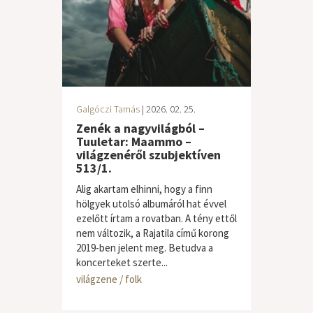
Galgóczi Tamás
| 2026. 02. 25.
Zenék a nagyvilágból –
Tuuletar: Maammo –
világzenéről szubjektíven
513/1.
Alig akartam elhinni, hogy a finn
hölgyek utolsó albumáról hat évvel
ezelőtt írtam a rovatban. A tény ettől
nem változik, a Rajatila című korong
2019-ben jelent meg. Betudva a
koncerteket szerte...
világzene / folk