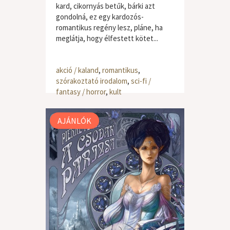
kard, cikornyás betűk, bárki azt
gondolná, ez egy kardozós-
romantikus regény lesz, pláne, ha
meglátja, hogy élfestett kötet...
akció / kaland
,
romantikus
,
szórakoztató irodalom
,
sci-fi /
fantasy / horror
,
kult
AJÁNLÓK