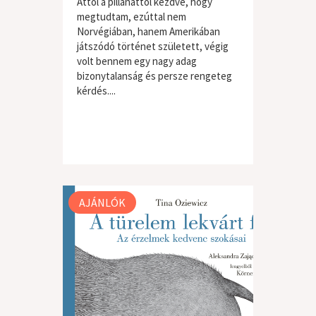
Attól a pillanattól kezdve, hogy
megtudtam, ezúttal nem
Norvégiában, hanem Amerikában
játszódó történet született, végig
volt bennem egy nagy adag
bizonytalanság és persze rengeteg
kérdés....
AJÁNLÓK