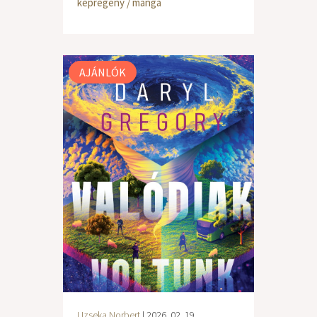
képregény / manga
AJÁNLÓK
Uzseka Norbert
| 2026. 02. 19.