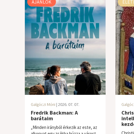
AJÁNLÓK
ÉLET
Galgóczi Móni
| 2026. 07. 07.
Galgóc
Fredrik Backman: A
Chris
barátaim
inte
kezd
„Minden irányból érkezik az este, az
Christ
alkonyat egy zsákba húzza a várost,