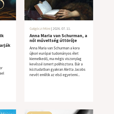
Galgóczi Móni
| 2026. 07. 11.
ik
Anna Maria van Schurman, a
női műveltség úttörője
arják
Anna Maria van Schurman a kora
újkori európai tudományos élet
kiemelkedő, ma mégis viszonylag
kevéssé ismert polihisztora. Bár a
or
köztudatban gyakran Aletta Jacobs
ael
nevét említik az első egyetemi...