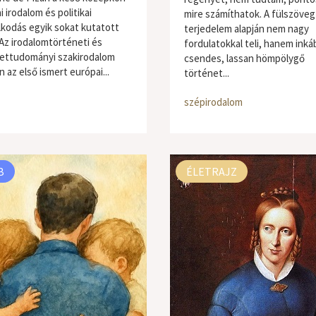
 irodalom és politikai
mire számíthatok. A fülszöveg
kodás egyik sokat kutatott
terjedelem alapján nem nagy
 Az irodalomtörténeti és
fordulatokkal teli, hanem inká
ettudományi szakirodalom
csendes, lassan hömpölygő
 az első ismert európai...
történet...
szépirodalom
B
ÉLETRAJZ