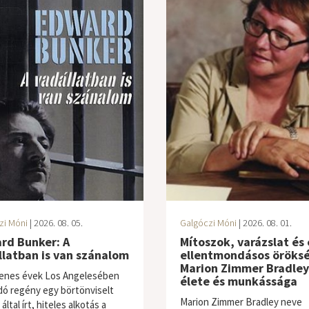
zi Móni
| 2026. 08. 05.
Galgóczi Móni
| 2026. 08. 01.
rd Bunker: A
Mítoszok, varázslat és
latban is van szánalom
ellentmondásos öröksé
Marion Zimmer Bradley
enes évek Los Angelesében
élete és munkássága
dó regény egy börtönviselt
Marion Zimmer Bradley neve
által írt, hiteles alkotás a