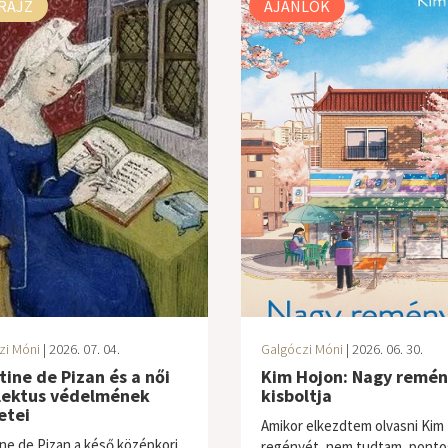
RAJZ
AJÁNLÓK
zi Móni
| 2026. 07. 04.
Galgóczi Móni
| 2026. 06. 30.
tine de Pizan és a női
Kim Hojon: Nagy remé
llektus védelmének
kisboltja
etei
Amikor elkezdtem olvasni Kim
ine de Pizan a késő középkori
regényét, nem tudtam, ponto