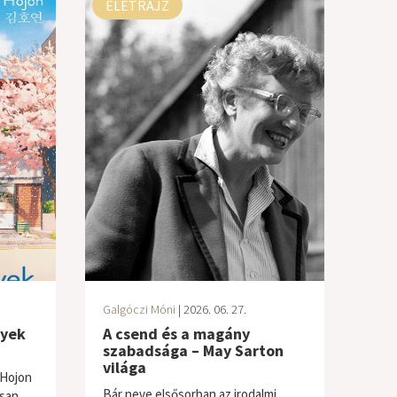
ÉLETRAJZ
Galgóczi Móni
| 2026. 06. 27.
nyek
A csend és a magány
szabadsága – May Sarton
világa
 Hojon
Bár neve elsősorban az irodalmi
san