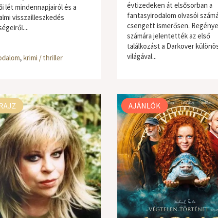
évtizedeken át elsősorban a
i lét mindennapjairól és a
fantasyirodalom olvasói szám
almi visszailleszkedés
csengett ismerősen. Regénye
geiről....
számára jelentették az első
találkozást a Darkover különö
világával...
odalom
,
krimi / thriller
RAJZ
AJÁNLÓK