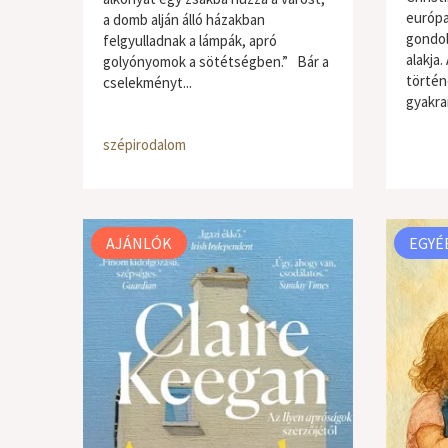
európai
a domb alján álló házakban
gondol
felgyulladnak a lámpák, apró
alakja.
golyónyomok a sötétségben.” Bár a
történ
cselekményt...
gyakran
szépirodalom
AJÁNLÓK
EGYÉ