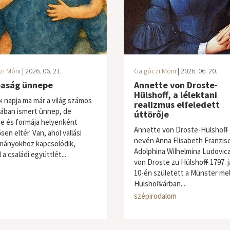
zi Móni
| 2026. 06. 21.
Galgóczi Móni
| 2026. 06. 20.
paság ünnepe
Annette von Droste-
Hülshoff, a lélektani
k napja ma már a világ számos
realizmus elfeledett
ában ismert ünnep, de
úttörője
e és formája helyenként
Annette von Droste-Hülshoff – 
sen eltér. Van, ahol vallási
nevén Anna Elisabeth Franzis
ányokhoz kapcsolódik,
Adolphina Wilhelmina Ludovica
a családi együttlét...
von Droste zu Hülshoff – 1797. 
10-én született a Münster mel
Hülshoff-várban....
szépirodalom