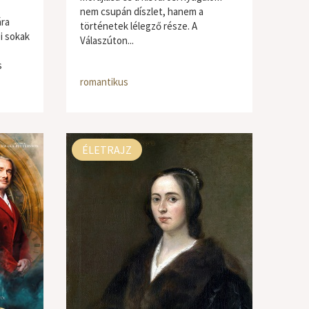
nem csupán díszlet, hanem a
ára
történetek lélegző része. A
i sokak
Válaszúton...
s
romantikus
ÉLETRAJZ