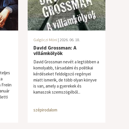
Galgóczi Móni
| 2026. 06. 18.
David Grossman: A
villámkölyök
David Grossman nevét a legtöbben a
komolyabb, társadalmi és politikai
teljes
kérdéseket feldolgozó regényei
ca
miatt ismerik, de több olyan könyve
 Freiin
is van, amely a gyerekek és
január
kamaszok szemszögéből...
letti
szépirodalom