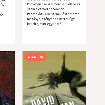
körökben cseng ismerősen, élete és
 és a
szemléletmódja szorosan
kapcsolódik a képzőművészethez: a
bb
magányt, a fényt és a kertet úgy
kezelte, mint egy festő...
AJÁNLÓK