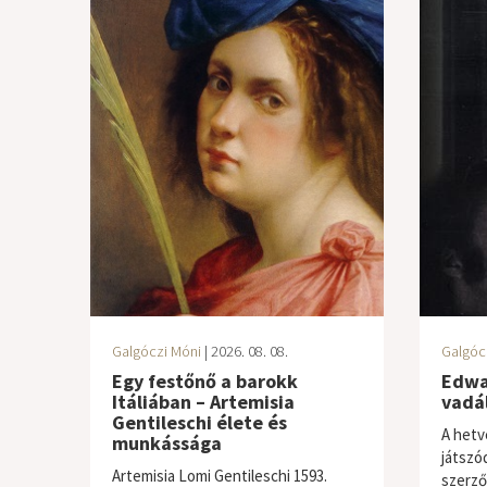
Galgóczi Móni
| 2026. 08. 08.
Galgóc
Egy festőnő a barokk
Edwa
Itáliában – Artemisia
vadál
Gentileschi élete és
A hetv
munkássága
játszó
Artemisia Lomi Gentileschi 1593.
szerző 