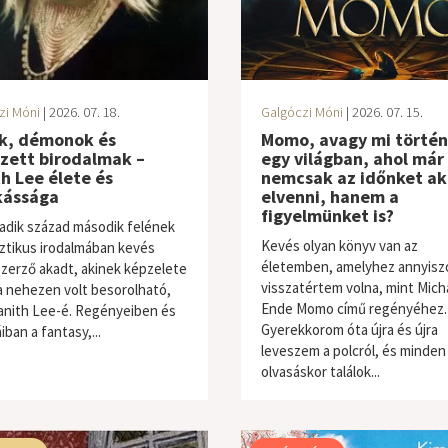
zi Móni
| 2026. 07. 18.
Galgóczi Móni
| 2026. 07. 15.
k, démonok és
Momo, avagy mi történ
zett birodalmak –
egy világban, ahol már
h Lee élete és
nemcsak az időnket ak
ássága
elvenni, hanem a
figyelmünket is?
adik század második felének
Kevés olyan könyv van az
ztikus irodalmában kevés
életemben, amelyhez annyisz
szerző akadt, akinek képzelete
visszatértem volna, mint Mich
a nehezen volt besorolható,
Ende Momo című regényéhez.
anith Lee-é. Regényeiben és
Gyerekkorom óta újra és újra
iban a fantasy,...
leveszem a polcról, és minden
olvasáskor találok...