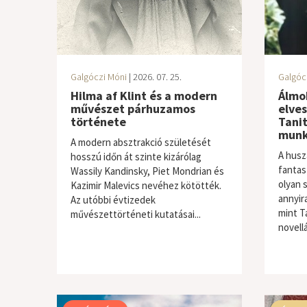
Galgóczi Móni
| 2026. 07. 25.
Galgóc
Hilma af Klint és a modern
Álmo
művészet párhuzamos
elves
története
Tanit
munk
A modern absztrakció születését
A husz
hosszú időn át szinte kizárólag
fantas
Wassily Kandinsky, Piet Mondrian és
olyan 
Kazimir Malevics nevéhez kötötték.
annyir
Az utóbbi évtizedek
mint T
művészettörténeti kutatásai...
novellá