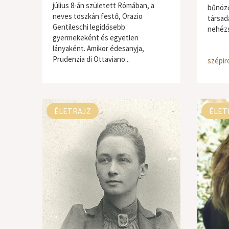
július 8-án született Rómában, a
bűnöző
neves toszkán festő, Orazio
társad
Gentileschi legidősebb
nehézsé
gyermekeként és egyetlen
lányaként. Amikor édesanyja,
Prudenzia di Ottaviano...
szépir
ÉLETRAJZ
ÉLET