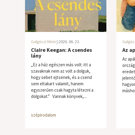
Galgóczi Móni
| 2026. 06. 23.
Galgóc
Claire Keegan: A csendes
Az a
lány
Az apá
„Ez a ház egészen más volt: itt a
ország
szavaknak nem az volt a dolguk,
eredet
hogy sebet ejtsenek, és a csend
jelentő
sem eltakart valamit, hanem
hagyom
egyszerűen csak hagyta létezni a
máshol 
dolgokat.” Vannak könyvek,...
szépirodalom