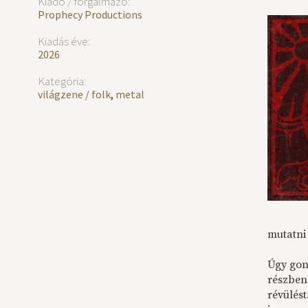
Kiadó / forgalmazó:
Prophecy Productions
Kiadás éve:
2026
Kategória:
világzene / folk
,
metal
mutatni 
Úgy gon
részben 
révülést