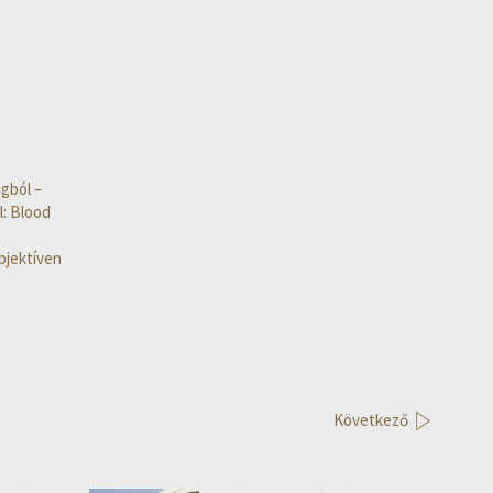
gból –
l: Blood
bjektíven
Következő