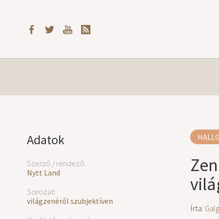
Adatok
HALL
Zen
Szerző / rendező:
Nytt Land
vil
Sorozat:
világzenéről szubjektíven
Írta:
Gal