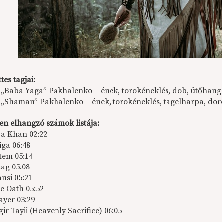
tes tagjai:
 „Baba Yaga” Pakhalenko – ének, torokéneklés, dob, ütőhang
 „Shaman” Pakhalenko – ének, torokéneklés, tagelharpa, dor
en elhangzó számok listája:
a Khan 02:22
iga 06:48
tem 05:14
tag 05:08
nsi 05:21
e Oath 05:52
ayer 03:29
gir Tayii (Heavenly Sacrifice) 06:05