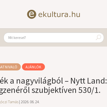
GATNIVALÓ
AJÁNLÓK
ék a nagyvilágból – Nytt Land
ágzenéről szubjektíven 530/1.
góczi Tamás
| 2026. 06. 24.