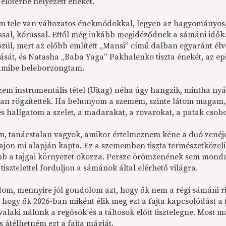
előtérbe helyezett éneket.
m tele van változatos énekmódokkal, legyen az hagyományos,
ssal, kórussal. Ettől még inkább megidéződnek a sámáni idők
közül, mert az előbb említett „Mansi” című dalban egyaránt 
sát, és Natasha „Baba Yaga” Pakhalenko tiszta énekét, az epi
, amibe beleborzongtam.
em instrumentális tétel (Uitag) néha úgy hangzik, mintha nyár
ban rögzítettek. Ha behunyom a szemem, szinte látom magam,
és hallgatom a szelet, a madarakat, a rovarokat, a patak csob
m, tanácstalan vagyok, amikor értelmeznem kéne a duó zenéjé
 vajon mi alapján kapta. Ez a szememben tiszta természetköze
ebb a tajgai környezet okozza. Persze örömzenének sem mondan
 tisztelettel forduljon a sámánok által elérhető világra.
om, mennyire jól gondolom azt, hogy ők nem a régi sámáni rit
, hogy ők 2026-ban miként élik meg ezt a fajta kapcsolódást 
alaki nálunk a regősök és a táltosok előtt tisztelegne. Most m
s átélhetném ezt a fajta mágiát.