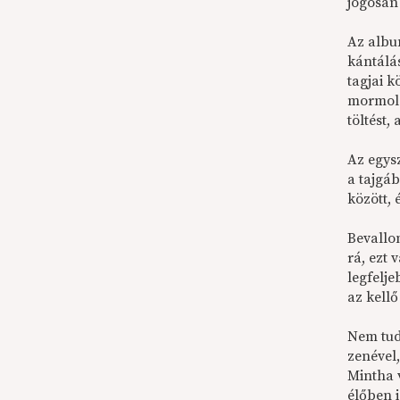
jogosan 
Az albu
kántálá
tagjai 
mormolá
töltést
Az egysz
a tajgá
között, 
Bevallo
rá, ezt
legfelj
az kellő
Nem tud
zenével
Mintha v
élőben i