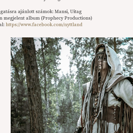
gatásra ajánlott számok: Mansi, Uitag
n megjelent album (Prophecy Productions)
al:
https://www.facebook.com/nyttland