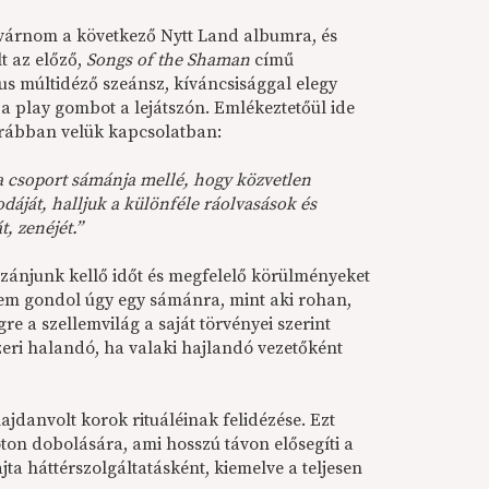
t várnom a következő Nytt Land albumra, és
t az előző,
Songs of the Shaman
című
us múltidéző szeánsz, kíváncsisággal elegy
 play gombot a lejátszón. Emlékeztetőül ide
rábban velük kapcsolatban:
a csoport sámánja mellé, hogy közvetlen
sodáját, halljuk a különféle ráolvasások és
t, zenéjét.”
szánjunk kellő időt és megfelelő körülményeket
sem gondol úgy egy sámánra, mint aki rohan,
égre a szellemvilág a saját törvényei szerint
zeri halandó, ha valaki hajlandó vezetőként
jdanvolt korok rituáléinak felidézése. Ezt
oton dobolására, ami hosszú távon elősegíti a
jta háttérszolgáltatásként, kiemelve a teljesen