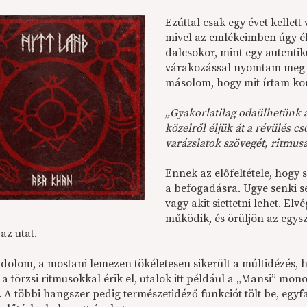
Ezúttal csak egy évet kellet
mivel az emlékeimben úgy él
dalcsokor, mint egy autentik
várakozással nyomtam meg a
másolom, hogy mit írtam ko
„Gyakorlatilag odaülhetünk 
közelről éljük át a révülés c
varázslatok szövegét, ritmusá
Ennek az előfeltétele, hogy 
a befogadásra. Ugye senki 
vagy akit siettetni lehet. Elv
működik, és örüljön az egys
az utat.
dolom, a mostani lemezen tökéletesen sikerült a múltidézés, ha
a törzsi ritmusokkal érik el, utalok itt például a „Mansi” mon
. A többi hangszer pedig természetidéző funkciót tölt be, egyfa