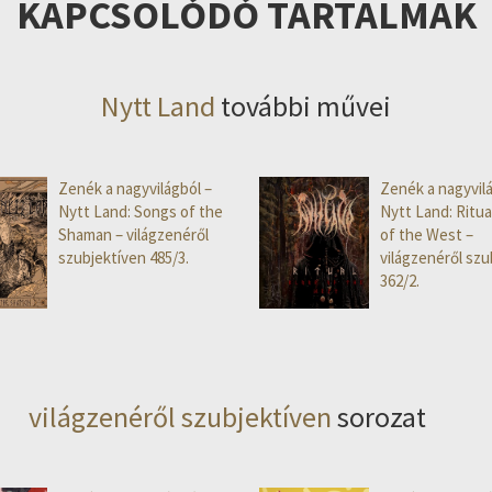
KAPCSOLÓDÓ TARTALMAK
Nytt Land
további művei
Zenék a nagyvilágból –
Zenék a nagyvilá
Nytt Land: Songs of the
Nytt Land: Ritua
Shaman – világzenéről
of the West –
szubjektíven 485/3.
világzenéről szu
362/2.
világzenéről szubjektíven
sorozat