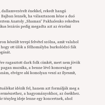
 dallamvezérelt énekkel, rekedt hangú
. Bajban lennék, ha választanom kéne a duó
élveztem Anatoly „Shaman” Pakhalenko rekedtes
kus lezárás pedig megadta azt az érzelmi
on készült terepi felvétel szólna, amit valahol
 hogy ott ülök a félhomályba burkolódzó fák
ogását.
re ragasztott dark folk címkét, mert nem jövök
li pagan muzsika, a benne lévő komorságot
ám, elvégre aki komolyan veszi az ilyesmit,
uálékat idézik fel, hanem azt formálják meg a
a természethez, a hagyományokhoz, az őseikhez.
ár tényleg ideje lenne egy koncertnek, ahol