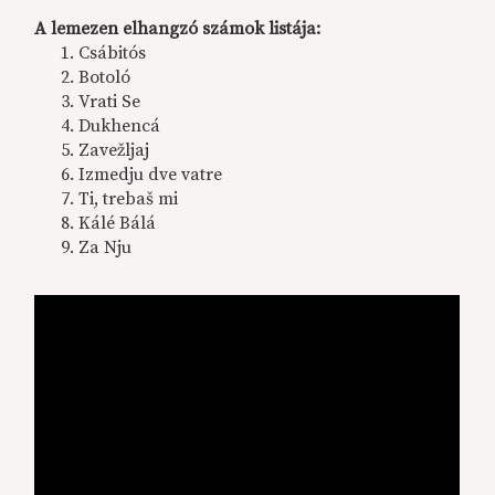
A lemezen elhangzó számok listája:
Csábitós
Botoló
Vrati Se
Dukhencá
Zavežljaj
Izmedju dve vatre
Ti, trebaš mi
Kálé Bálá
Za Nju