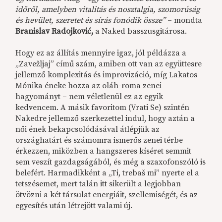
időről, amelyben vitalitás és nosztalgia, szomorúság
és hevület, szeretet és sírás fonódik össze”
– mondta
Branislav Radojković,
a Naked basszusgitárosa.
Hogy ez az állítás mennyire igaz, jól példázza a
„Zavežljaj” című szám, amiben ott van az együttesre
jellemző komplexitás és improvizáció, míg Lakatos
Mónika éneke hozza az oláh-roma zenei
hagyományt – nem véletlenül ez az egyik
kedvencem. A másik favoritom (Vrati Se) szintén
Nakedre jellemző szerkezettel indul, hogy aztán a
női ének bekapcsolódásával átlépjük az
országhatárt és számomra ismerős zenei térbe
érkezzen, miközben a hangszeres kíséret semmit
sem veszít gazdagságából, és még a szaxofonszóló is
belefért. Harmadikként a „Ti, trebaš mi” nyerte el a
tetszésemet, mert talán itt sikerült a legjobban
ötvözni a két társulat energiáit, szellemiségét, és az
egyesítés után létrejött valami új.