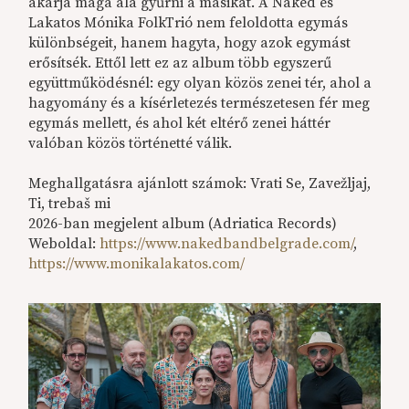
akarja maga alá gyűrni a másikat. A Naked és
Lakatos Mónika FolkTrió nem feloldotta egymás
különbségeit, hanem hagyta, hogy azok egymást
erősítsék. Ettől lett ez az album több egyszerű
együttműködésnél: egy olyan közös zenei tér, ahol a
hagyomány és a kísérletezés természetesen fér meg
egymás mellett, és ahol két eltérő zenei háttér
valóban közös történetté válik.
Meghallgatásra ajánlott számok: Vrati Se, Zavežljaj,
Ti, trebaš mi
2026-ban megjelent album (Adriatica Records)
Weboldal:
https://www.nakedbandbelgrade.com/
,
https://www.monikalakatos.com/