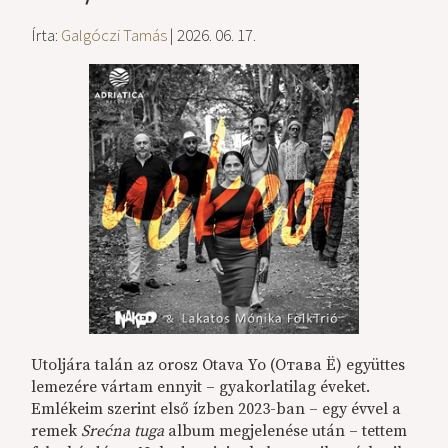
Írta:
Galgóczi Tamás
| 2026. 06. 17.
Utoljára talán az orosz Otava Yo (Отава Ё) együttes
lemezére vártam ennyit – gyakorlatilag éveket.
Emlékeim szerint első ízben 2023-ban – egy évvel a
remek
Srećna tuga
album megjelenése után – tettem