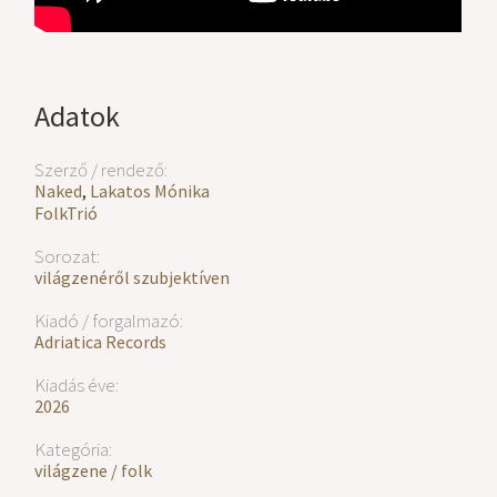
Adatok
Szerző / rendező:
Naked
,
Lakatos Mónika
FolkTrió
Sorozat:
világzenéről szubjektíven
Kiadó / forgalmazó:
Adriatica Records
Kiadás éve:
2026
Kategória:
világzene / folk