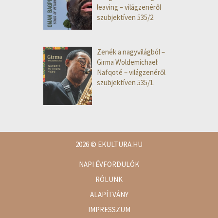
leaving – világzenéről
szubjektíven 535/2.
Zenék a nagyvilágból –
Girma Woldemichael:
Nafqoté – világzenéről
szubjektíven 535/1.
2026
© EKULTURA.HU
NAPI ÉVFORDULÓK
RÓLUNK
ALAPÍTVÁNY
IMPRESSZUM