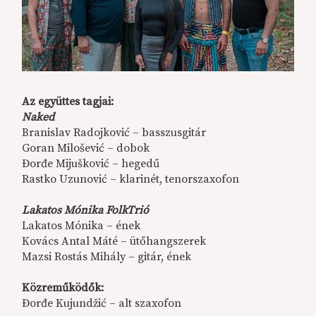
Az együttes tagjai:
Naked
Branislav Radojković – basszusgitár
Goran Milošević – dobok
Đorđe Mijušković – hegedű
Rastko Uzunović – klarinét, tenorszaxofon
Lakatos Mónika FolkTrió
Lakatos Mónika – ének
Kovács Antal Máté – ütőhangszerek
Mazsi Rostás Mihály – gitár, ének
Közreműködők:
Đorđe Kujundžić – alt szaxofon