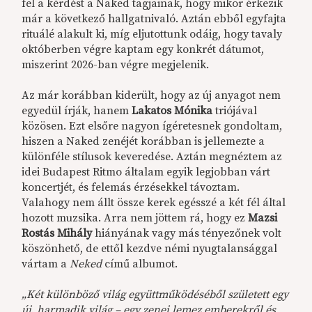
fel a kérdést a Naked tagjainak, hogy mikor érkezik
már a következő hallgatnivaló. Aztán ebből egyfajta
rituálé alakult ki, míg eljutottunk odáig, hogy tavaly
októberben végre kaptam egy konkrét dátumot,
miszerint 2026-ban végre megjelenik.
Az már korábban kiderült, hogy az új anyagot nem
egyedül írják, hanem
Lakatos Mónika
triójával
közösen. Ezt elsőre nagyon ígéretesnek gondoltam,
hiszen a Naked zenéjét korábban is jellemezte a
különféle stílusok keveredése. Aztán megnéztem az
idei Budapest Ritmo általam egyik legjobban várt
koncertjét, és felemás érzésekkel távoztam.
Valahogy nem állt össze kerek egésszé a két fél által
hozott muzsika. Arra nem jöttem rá, hogy ez
Mazsi
Rostás Mihály
hiányának vagy más tényezőnek volt
köszönhető, de ettől kezdve némi nyugtalansággal
vártam a
Neked
című albumot.
„Két különböző világ együttműködéséből született egy
új, harmadik világ – egy zenei lemez emberekről és