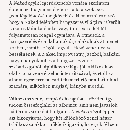
A
Neked
egyik legérdekesebb vonása szerintem
éppen az, hogy nem érződik rajta a szokásos
„vendégelőadós” megközelítés. Nem arról van szó,
hogy a Naked felépített hangszeres világára rákerült
Lakatos Mónika éneke, vagy fordítva: a két fél
folyamatosan reagál egymásra. A ritmusok, a
hangszerelés és a dallamok úgy alakulnak át menet
közben, mintha régóta együtt létező zenei nyelvet
beszélnének. A Naked improvizatív, jazzből, balkáni
hagyományokból és a hangszeres zene
szabadságából táplálkozó világa jól találkozik az
oláh-roma zene érzelmi intenzitásával, és ettől az
album egyszerre marad felismerhető mindkét oldal
számára, miközben mégis új irányba mozdul.
Változatos zene, tempó és hangulat – röviden így
tudom összefoglalni az albumot, amit nem javaslok
háttérmuzsikaként hallgatni. A
Neked
végül éppen
azt bizonyította, hogy két különböző zenei háttér
találkozása akkor működik igazán, ha egyik fél sem