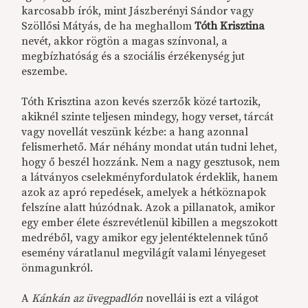
karcosabb írók, mint Jászberényi Sándor vagy
Szöllősi Mátyás, de ha meghallom
Tóth
Krisztina
nevét, akkor rögtön a magas színvonal, a
megbízhatóság és a szociális érzékenység jut
eszembe.
Tóth Krisztina azon kevés szerzők közé tartozik,
akiknél szinte teljesen mindegy, hogy verset, tárcát
vagy novellát veszünk kézbe: a hang azonnal
felismerhető. Már néhány mondat után tudni lehet,
hogy ő beszél hozzánk. Nem a nagy gesztusok, nem
a látványos cselekményfordulatok érdeklik, hanem
azok az apró repedések, amelyek a hétköznapok
felszíne alatt húzódnak. Azok a pillanatok, amikor
egy ember élete észrevétlenül kibillen a megszokott
medréből, vagy amikor egy jelentéktelennek tűnő
esemény váratlanul megvilágít valami lényegeset
önmagunkról.
A
Kánkán az üvegpadlón
novellái is ezt a világot