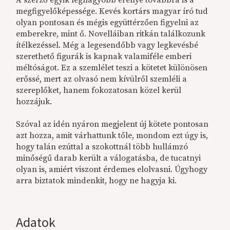
A szerző egyik legnagyobb erénye továbbra is a
megfigyelőképessége. Kevés kortárs magyar író tud
olyan pontosan és mégis együttérzően figyelni az
emberekre, mint ő. Novelláiban ritkán találkozunk
ítélkezéssel. Még a legesendőbb vagy legkevésbé
szerethető figurák is kapnak valamiféle emberi
méltóságot. Ez a szemlélet teszi a kötetet különösen
erőssé, mert az olvasó nem kívülről szemléli a
szereplőket, hanem fokozatosan közel kerül
hozzájuk.
Szóval az idén nyáron megjelent új kötete pontosan
azt hozza, amit várhattunk tőle, mondom ezt úgy is,
hogy talán ezúttal a szokottnál több hullámzó
minőségű darab került a válogatásba, de tucatnyi
olyan is, amiért viszont érdemes elolvasni. Úgyhogy
arra biztatok mindenkit, hogy ne hagyja ki.
Adatok