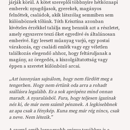
járják körül. A kötet szereplői többnyire hétköznapi
emberek: nyugdíjasok, gyerekek, magányos
felnőttek, családok, akik látszólag semmiben sem
különböznek tőlünk. Tóth Krisztina azonban
kivételes érzékkel találja meg bennük azt a részletet,
amely egyszerre teszi őket egyedivé és általánosan
emberivé. Egy leesett műanyag varjú, egy postai
várakozás, egy családi emlék vagy egy véletlen
találkozás elegendő ahhoz, hogy feltáruljanak a
magány, az öregedés, a kiszolgáltatottság vagy
éppen a szeretet különböző arcai.
„Azt iszonyúan sajnálom, hogy nem fürdött meg a
tengerben. Hogy nem értünk oda arra a rohadt
szállásra legalább. Ez a sok aprópénz mind onnan
maradt. A nyaralásból. Fura, hogy teljesen igazinak
néz ki, de már nem számít pénznek. A legkisebbnek
az apa csak a fénykép. Kuna meg már rég nincs, csak
a neve. Nem létezik.”