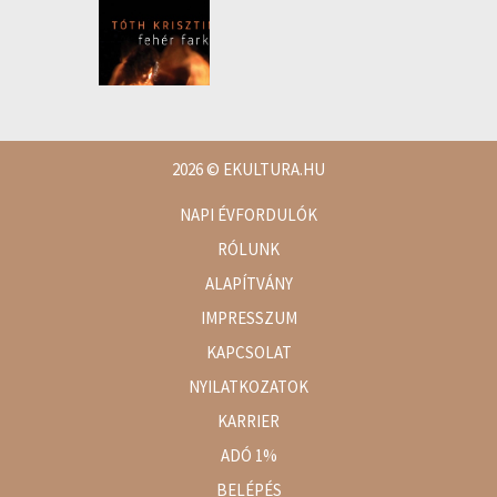
2026
© EKULTURA.HU
NAPI ÉVFORDULÓK
RÓLUNK
ALAPÍTVÁNY
IMPRESSZUM
KAPCSOLAT
NYILATKOZATOK
KARRIER
ADÓ 1%
BELÉPÉS