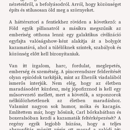
nézeteidről, a befolyásodról. Arról, hogy közönséget
építs és stílusosan öld meg a szörnyeket.
A háttérsztori a fentiekhez röviden a következő: a
Föld egyik pillanatról a másikra megszűnik az
emberiség otthona lenni: egy galaktikus civilizáció
egyfajta valóságshow-ként alakítja át a bolygót
kazamatává, ahol a túlélőknek szintek, szabályok és
közönség előtt kell bizonyítaniuk.
Van itt izgalom, harc, fordulat, meglepetés,
emberség és szemétség. A pincerendszer felderítését
olyan epizódok tarkítják, mint az Éhezők viadalából
ismerős interjúk. Nem elég, hogy az életben
maradásodért küzdesz, még jópofizznod is kell egy
műsorvezető mellett, mert a követők, a szponzorok
nélkülözhetetlenek az életben maradáshoz.
Valamint nagyon sok humor, móka és kacagás.
Említettem már, hogy hősünk, Carl bőrkabátban és
boxeralsóban kezdi a kazamaták feltérképezését? A
regény egyik legjobb húzása, hogy a teljes
abszurditás mögött végig ott marad a valódi tét: