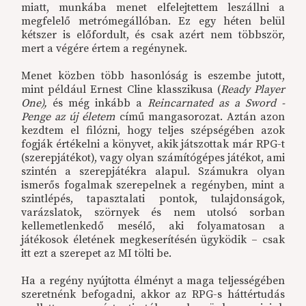
miatt, munkába menet elfelejtettem leszállni a
megfelelő metrómegállóban. Ez egy héten belül
kétszer is előfordult, és csak azért nem többször,
mert a végére értem a regénynek.
Menet közben több hasonlóság is eszembe jutott,
mint például Ernest Cline klasszikusa (
Ready Player
One),
és még inkább a
Reincarnated as a Sword -
Penge az új életem
című mangasorozat. Aztán azon
kezdtem el filózni, hogy teljes szépségében azok
fogják értékelni a könyvet, akik játszottak már RPG-t
(szerepjátékot), vagy olyan számítógépes játékot, ami
szintén a szerepjátékra alapul. Számukra olyan
ismerős fogalmak szerepelnek a regényben, mint a
szintlépés, tapasztalati pontok, tulajdonságok,
varázslatok, szörnyek és nem utolsó sorban
kellemetlenkedő mesélő, aki folyamatosan a
játékosok életének megkeserítésén ügyködik – csak
itt ezt a szerepet az MI tölti be.
Ha a regény nyújtotta élményt a maga teljességében
szeretnénk befogadni, akkor az RPG-s háttértudás