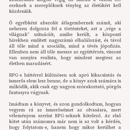
ezeknek a szereplőknek tényleg az életükért kell
küzdeniük.
Ő egyébként abszolút átlagembernek számít, aki
nehezen dolgozza fel a történteket, azt a „vége a
világnak” szituációt, amibe került, a központi
hírekben említett nagyszámú elhalálozást, és távol
áll tőle mind a szociális, mind a tévés jópofizás.
Ellenben nem áll tőle messze az együttérzés, viszont
van annyira realista, hogy mindent megtesz az
életben maradásért.
RPG-s háttérrel különösen sok apró kikacsintás és
ismerős elem lesz benne, de a könyv azok számára is
működik, akik csak egy nagyon szórakoztató, pörgős
fantasyra vágynak.
Imádtam a könyvet, és azon gondolkodtam, hogyan
vegyem rá az ismerőseimet az olvasásra, mert
véleményem szerint RPG-seknek kötelező. Az első
kötet után számomra már nem is az volt a kérdés,
hogy folytatom-e, hanem hogy mikor kerülhet a