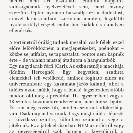
mellett nem árt tisztában lennünk napjaink
valóságsóinak nyelvezetével sem, mert bizony
szerzőnk lépten-nyomon használja ezt a dialektust,
amivel kapcsolatban szerintem minden, legalább
nyolc osztályt végzett emberben kialakul valamilyen
ellenérzés.
A történetről órákig tudnék mesélni, csak félek, ezzel
előre lelövöldözném a meglepetéseket, poénokat –
közbe se jutifalat, se tapasztalati pontot nem kapnék
érte – de valamit muszáj átadnom a hangulatból:
Egy nagydarab férfi (Carl). Az exbarátnője macskája
(Muffin Hercegnő). Egy kegyetlen, szadista
elemekkel teli vetélkedő, amihez fogható nincs az
univerzumban: egy kazamata-járós kaland, ahol a
túlélés azon múlik, hogy a lehető legszórakoztatóbb
módon öld meg a prédádat. Ha egyszer bent vagy a
18 szintes kazamatarendszerben, nem tudsz kijutni.
És ami még rosszabb, minden szintnek időkorlátja
van. Csak napjaid vannak, hogy megtaláld a lépcsőt
a következő szintre, különben számodra vége a
játéknak. Ez a játék elsősorban NEM az erődről vagy
az ügyességedről szól, hanem a követőidről, a