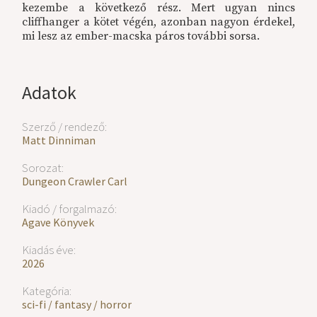
kezembe a következő rész. Mert ugyan nincs
cliffhanger a kötet végén, azonban nagyon érdekel,
mi lesz az ember-macska páros további sorsa.
Adatok
Szerző / rendező:
Matt Dinniman
Sorozat:
Dungeon Crawler Carl
Kiadó / forgalmazó:
Agave Könyvek
Kiadás éve:
2026
Kategória:
sci-fi / fantasy / horror