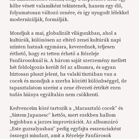
kőbe vésett valamiként tekintenek, hanem egy élő,
folyamatosan változó zenére, és így nyugodt lélekkel
modernizálják, formálják.
Mondjuk a mai, globalizált világunkban, ahol a
kultúrák, különösen az eltérő zenei kultúrák napi
szinten hatnak egymásra, keverednek, teljesen
érthető, hogy ez tetten érhető a Rézeleje
Fanfárosoknál is. A három saját szerzemény mellett
hét feldolgozás került fel az albumra, és ugyan
biztosan pluszt jelent, ha valaki tisztában van a
cocek és mondjuk a szerba közötti különbséggel, de
tapasztalatom szerint a zene élvezeti értékét ezen
tudás hiánya egyáltalán nem csökkenti.
Kedvenceim közé tartozik a „Marasztaló cocek” és
„Sistem Japanesc” kettős, mert ezekben hallom
legjobban a jazzes improvizációt. Az albumzáró
„Este guzsalyasban” pedig egyfajta esszenciaként
összegzi mindazt, amit a Rézeleje Fanfárosok