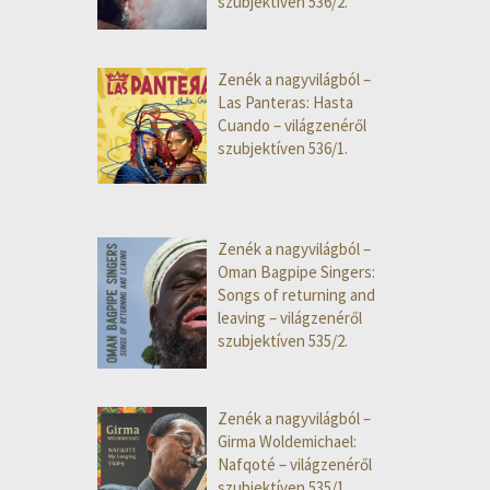
szubjektíven 536/2.
Zenék a nagyvilágból –
Las Panteras: Hasta
Cuando – világzenéről
szubjektíven 536/1.
Zenék a nagyvilágból –
Oman Bagpipe Singers:
Songs of returning and
leaving – világzenéről
szubjektíven 535/2.
Zenék a nagyvilágból –
Girma Woldemichael:
Nafqoté – világzenéről
szubjektíven 535/1.