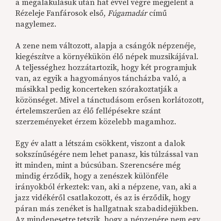
a megalakulásuk után hat évvel végre megjelent a
Rézeleje Fanfárosok első,
Fúgamadár
című
nagylemez.
A zene nem változott, alapja a csángók népzenéje,
kiegészítve a környékükön élő népek muzsikájával.
A teljességhez hozzátartozik, hogy két programjuk
van, az egyik a hagyományos táncházba való, a
másikkal pedig koncerteken szórakoztatják a
közönséget. Mivel a tánctudásom erősen korlátozott,
értelemszerűen az élő fellépésekre szánt
szerzeményeket érzem közelebb magamhoz.
Egy év alatt a létszám csökkent, viszont a dalok
sokszínűségére nem lehet panasz, kis túlzással van
itt minden, mint a búcsúban. Szerencsére még
mindig érződik, hogy a zenészek különféle
irányokból érkeztek: van, aki a népzene, van, aki a
jazz vidékéről csatlakozott, és az is érződik, hogy
páran más zenéket is hallgatnak szabadidejükben.
Az mindenesetre tetszik, hogy a népzenére nem egy