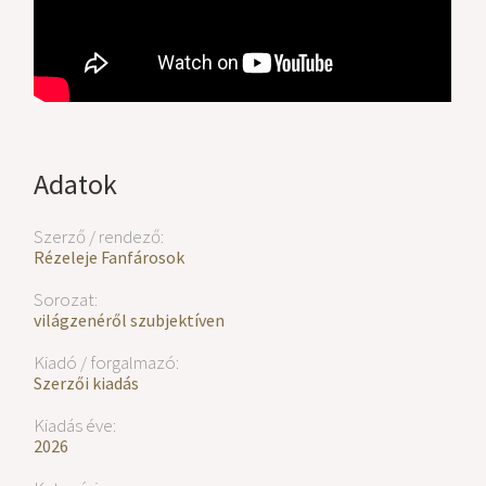
Adatok
Szerző / rendező:
Rézeleje Fanfárosok
Sorozat:
világzenéről szubjektíven
Kiadó / forgalmazó:
Szerzői kiadás
Kiadás éve:
2026