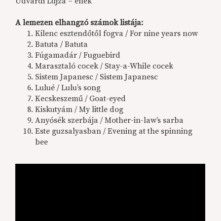
Udvardi Lujza – ének
A lemezen elhangzó számok listája:
Kilenc esztendőtől fogva / For nine years now
Batuta / Batuta
Fúgamadár / Fuguebird
Marasztaló cocek / Stay-a-While cocek
Sistem Japanesc / Sistem Japanesc
Lulué / Lulu’s song
Kecskeszemű / Goat-eyed
Kiskutyám / My little dog
Anyósék szerbája / Mother-in-law’s sarba
Este guzsalyasban / Evening at the spinning
bee