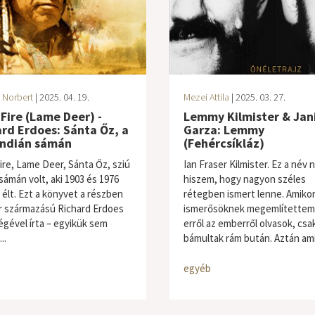
 Norbert
| 2025. 04. 19.
Mezei Attila
| 2025. 03. 27.
Fire (Lame Deer) -
Lemmy Kilmister & Jan
rd Erdoes: Sánta Őz, a
Garza: Lemmy
indián sámán
(Fehércsíkláz)
ire, Lame Deer, Sánta Őz, sziú
Ian Fraser Kilmister. Ez a név
sámán volt, aki 1903 és 1976
hiszem, hogy nagyon széles
 élt. Ezt a könyvet a részben
rétegben ismert lenne. Amiko
 származású Richard Erdoes
ismerősöknek megemlítettem
égével írta – egyikük sem
erről az emberről olvasok, csa
..
bámultak rám bután. Aztán amik
egyéb