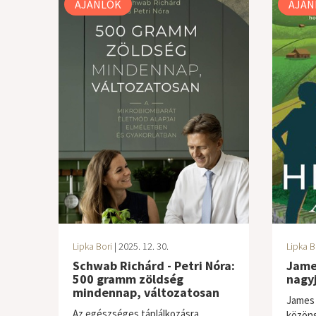
AJÁNLÓK
AJÁN
Lipka Bori
| 2025. 12. 30.
Lipka B
Schwab Richárd - Petri Nóra:
James
500 gramm zöldség
nagy
mindennap, változatosan
James 
Az egészséges táplálkozásra
közöns