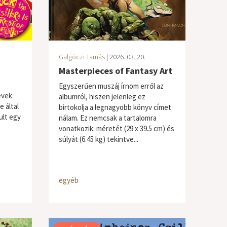
Galgóczi Tamás
| 2026. 03. 20.
Masterpieces of Fantasy Art
Egyszerűen muszáj írnom erről az
évek
albumról, hiszen jelenleg ez
 által
birtokolja a legnagyobb könyv címet
ult egy
nálam. Ez nemcsak a tartalomra
vonatkozik: méretét (29 x 39.5 cm) és
súlyát (6.45 kg) tekintve...
egyéb