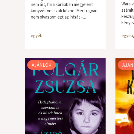
Wars v
nem árt, ha a korábban megjelent
számít
könyvét vesszük kézbe. Mert ugyan
készül
nem olvastam ezt az írását –...
kényez
egyéb
egyéb
AJÁNLÓK
AJÁN