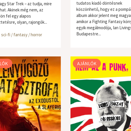
tudatos kiadó döntésnek
agy Star Trek – az tudja, mire
köszönhető, hogy ez a pompá
hat. Akinek még nem, az
album akkor jelent meg magyar
jön fel egy alapos
amikor a Fighting Fantasy kön
tetésre, olyan, rajongók...
egyik megálmodója, Ian Livin
Budapestre...
,
sci-fi / fantasy / horror
egyéb
,
sci-fi / fantasy / horror
LÓK
AJÁNLÓK