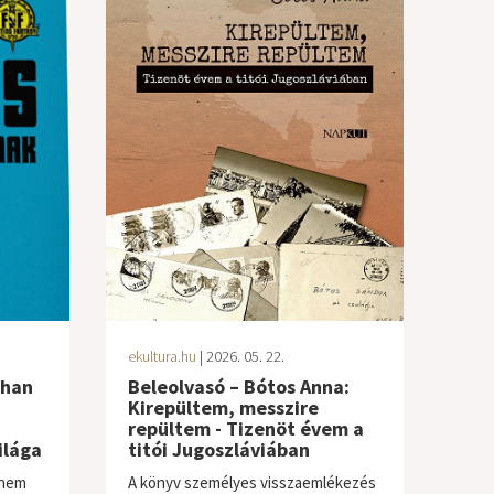
ekultura.hu
| 2026. 05. 22.
than
Beleolvasó – Bótos Anna:
Kirepültem, messzire
repültem - Tizenöt évem a
ilága
titói Jugoszláviában
anem
A könyv személyes visszaemlékezés