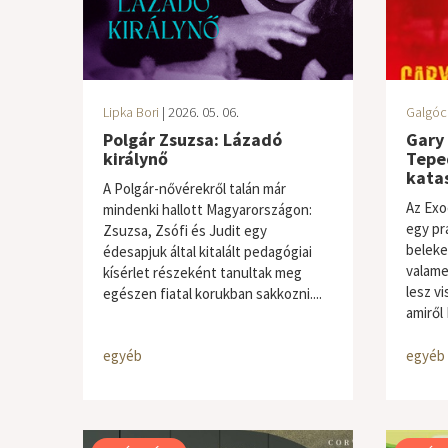
Lipka Bori
| 2026. 05. 06.
Galgóc
Polgár Zsuzsa: Lázadó
Gary
királynő
Tepe
kata
A Polgár-nővérekről talán már
Az Exo
mindenki hallott Magyarországon:
egy pr
Zsuzsa, Zsófi és Judit egy
beleke
édesapjuk által kitalált pedagógiai
valame
kísérlet részeként tanultak meg
lesz v
egészen fiatal korukban sakkozni....
amiről 
egyéb
egyéb