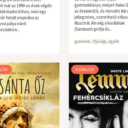
gyermekkönyv, melyet Kalas G
it már az 1990-es évek végén
az ételekről ír, és Horváth Ildi
ték kiadni itthon, nem egy
jellegzetes, szerethető stílu
rát fiatalt inspirálva az
illusztrál. Ám míg a korábbiak
vosi pálya iránti
(Sandwich grófja és...
leződésre...
gyermek / ifjúsági
,
egyéb
LÓK
AJÁNLÓK