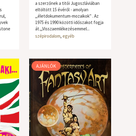
a szerzőnek a titói Jugoszláviában
s
eltöltött 15 évéről - amolyan
ul,
,,életdokumentum-mozaikok" . Az
yvek
1975 és 1990 közötti időszakot fogja
gstone
át.,,Visszaemlékezésemmel...
szépirodalom
,
egyéb
AJÁNLÓK