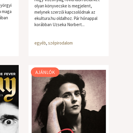
yörgyi
olyan könyvecske is megjelent,
 a maga
melynek szerzői kapcsolódnak az
sában
ekultura.hu oldalhoz. Pár hónappal
korábban Uzseka Norbert...
egyéb
,
szépirodalom
AJÁNLÓK