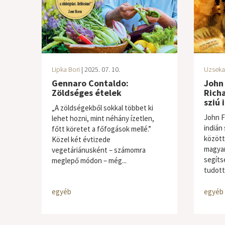
Lipka Bori
| 2025. 07. 10.
Uzseka
Gennaro Contaldo:
John 
Zöldséges ételek
Richa
sziú 
„A zöldségekből sokkal többet ki
John F
lehet hozni, mint néhány ízetlen,
indián 
főtt köretet a főfogások mellé.”
között
Közel két évtizede
magyar
vegetáriánusként – számomra
segíts
meglepő módon – még...
tudott.
egyéb
egyéb