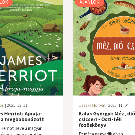
LÓK
AJÁNLÓK
ori
| 2025. 12. 11.
Uzseka Norbert
| 2025. 11. 04.
 Herriot: Apraja-
Kalas Györgyi: Méz, dió
ja megbabonázott
csicseri - Őszi-téli
főzőskönyv
Herriot neve a magyar
Ez már a negyedik olyan
égnek sem ismeretlen: