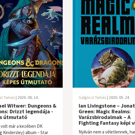
zi Tamás
| 2026. 06. 14.
Galgóczi Tamás
| 2026. 05. 24.
ael Witwer: Dungeons &
Ian Livingstone – Jona
ns: Drizzt legendája -
Green: Magic Realms:
s útmutató
Varázsbirodalmak – A
Fighting Fantasy képi v
 volt már a kezében DK
Nyilván nem a véletlennek, h
ng Kindersley) album – Star