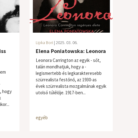
Lipka Bori
| 2025. 03. 06.
iss
Elena Poniatowska: Leonora
Leonora Carrington az egyik - sőt,
talán mondhatjuk, hogy a -
 nem
legismertebb és legkarakteresebb
szürrealista festőnő, az 1930-as
r
évek szürrealista mozgalmának egyik
, hogy
utolsó túlélője. 1917-ben...
k
or...
egyéb