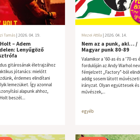
zi Tamás
| 2026. 04. 19.
Mezei Attila
| 2026. 04. 14.
 Holt – Adem
Nem az a punk, aki… /
delen: Lenyűgöző
Magyar punk 80-89
sztrófa
Valamikor a ’60-as és a ’70-es 
dus gitárosának életrajzához
fordulóján az Andy Warhol neve
aktikus jótanács: mielőtt
fémjelzett „Factory”-ból elind
zdünk, érdemes elindítani
addig sosem látott művészeti
lyik lemezüket. Így azonnal
irányzat. Olyan együttesek és
iszonyítási alapunk ahhoz,
művészek,...
Holt beszél....
egyéb