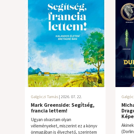
Galgóczi Tamás
| 2026. 07. 22.
Galgóc
Mark Greenside: Segítség,
Mich
francia lettem!
Drago
Képe
Ugyan olvastam olyan
Akinek
véleményeket, miszerint ez a könyv
(Dorli
önmagában is élvezhető, szerintem