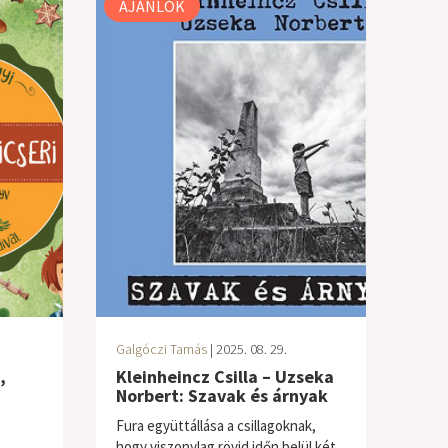
AJÁNLÓK
Galgóczi Tamás
| 2025. 08. 29.
,
Kleinheincz Csilla – Uzseka
Norbert: Szavak és árnyak
Fura együttállása a csillagoknak,
hogy viszonylag rövid időn belül két