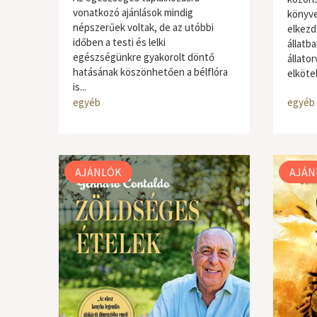
vonatkozó ajánlások mindig
könyve
népszerűek voltak, de az utóbbi
elkezd
időben a testi és lelki
állatba
egészségünkre gyakorolt döntő
állator
hatásának köszönhetően a bélflóra
elköte
is...
egyéb
egyéb
AJÁNLÓK
AJÁN