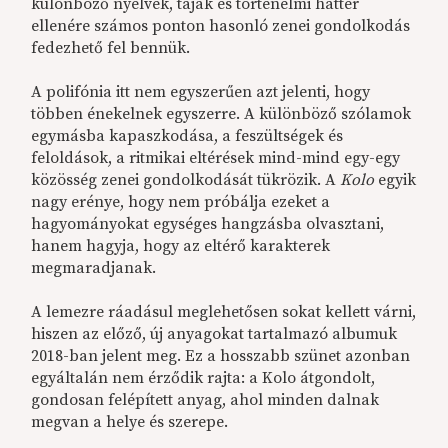
különböző nyelvek, tájak és történelmi háttér
ellenére számos ponton hasonló zenei gondolkodás
fedezhető fel bennük.
A polifónia itt nem egyszerűen azt jelenti, hogy
többen énekelnek egyszerre. A különböző szólamok
egymásba kapaszkodása, a feszültségek és
feloldások, a ritmikai eltérések mind-mind egy-egy
közösség zenei gondolkodását tükrözik. A
Kolo
egyik
nagy erénye, hogy nem próbálja ezeket a
hagyományokat egységes hangzásba olvasztani,
hanem hagyja, hogy az eltérő karakterek
megmaradjanak.
A lemezre ráadásul meglehetősen sokat kellett várni,
hiszen az előző, új anyagokat tartalmazó albumuk
2018-ban jelent meg. Ez a hosszabb szünet azonban
egyáltalán nem érződik rajta: a Kolo átgondolt,
gondosan felépített anyag, ahol minden dalnak
megvan a helye és szerepe.