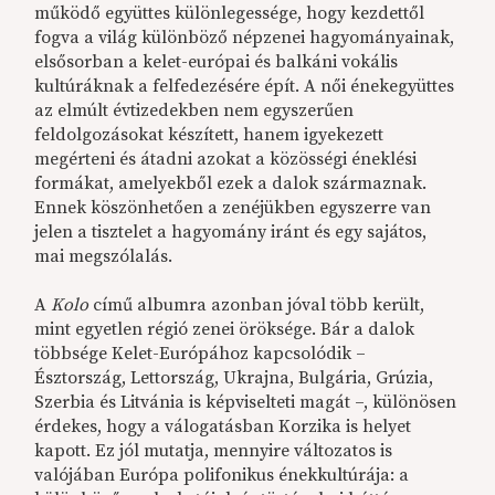
működő együttes különlegessége, hogy kezdettől
fogva a világ különböző népzenei hagyományainak,
elsősorban a kelet-európai és balkáni vokális
kultúráknak a felfedezésére épít. A női énekegyüttes
az elmúlt évtizedekben nem egyszerűen
feldolgozásokat készített, hanem igyekezett
megérteni és átadni azokat a közösségi éneklési
formákat, amelyekből ezek a dalok származnak.
Ennek köszönhetően a zenéjükben egyszerre van
jelen a tisztelet a hagyomány iránt és egy sajátos,
mai megszólalás.
A
Kolo
című albumra azonban jóval több került,
mint egyetlen régió zenei öröksége. Bár a dalok
többsége Kelet-Európához kapcsolódik –
Észtország, Lettország, Ukrajna, Bulgária, Grúzia,
Szerbia és Litvánia is képviselteti magát –, különösen
érdekes, hogy a válogatásban Korzika is helyet
kapott. Ez jól mutatja, mennyire változatos is
valójában Európa polifonikus énekkultúrája: a