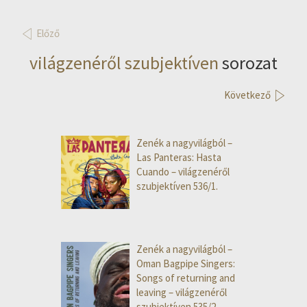
Előző
világzenéről szubjektíven
sorozat
Következő
Zenék a nagyvilágból –
Las Panteras: Hasta
Cuando – világzenéről
szubjektíven 536/1.
Zenék a nagyvilágból –
Oman Bagpipe Singers:
Songs of returning and
leaving – világzenéről
szubjektíven 535/2.