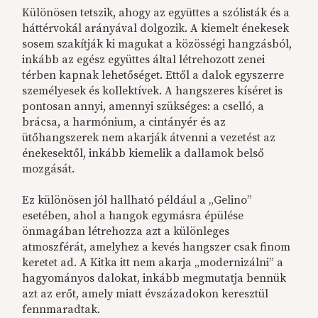
Különösen tetszik, ahogy az együttes a szólisták és a
háttérvokál arányával dolgozik. A kiemelt énekesek
sosem szakítják ki magukat a közösségi hangzásból,
inkább az egész együttes által létrehozott zenei
térben kapnak lehetőséget. Ettől a dalok egyszerre
személyesek és kollektívek. A hangszeres kíséret is
pontosan annyi, amennyi szükséges: a cselló, a
brácsa, a harmónium, a cintányér és az
ütőhangszerek nem akarják átvenni a vezetést az
énekesektől, inkább kiemelik a dallamok belső
mozgását.
Ez különösen jól hallható például a „Gelino”
esetében, ahol a hangok egymásra épülése
önmagában létrehozza azt a különleges
atmoszférát, amelyhez a kevés hangszer csak finom
keretet ad. A Kitka itt nem akarja „modernizálni” a
hagyományos dalokat, inkább megmutatja bennük
azt az erőt, amely miatt évszázadokon keresztül
fennmaradtak.