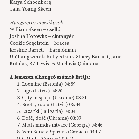
Katya Schoenberg
Talia Young Skeen
Hangszeres muzsikusok
William Skeen – cselló
Joshua Horowitz – cintányér
Cookie Segelstein – brácsa
Kristine Barrett – harmónium
Ütőhangszerek: Kelly Atkins, Stacey Barnett, Janet
Kutulas, BZ Lewis és Maclovia Quintana
A lemezen elhangzó számok listája:
Loomine (Estonia) 04:59
Līgo (Latvia) 04:20
Oj ty misjacju (Ukraine) 03:31
Ruotā, ruotā (Latvia) 05:44
Lazarki (Bulgaria) 04:04
Došč, došč (Ukraine) 03:37
Mtats'mindis mtvare (Georgia) 04:46
Veni Sancte Spiritus (Corsica) 04:17
O Onda (Corsica) 09:12