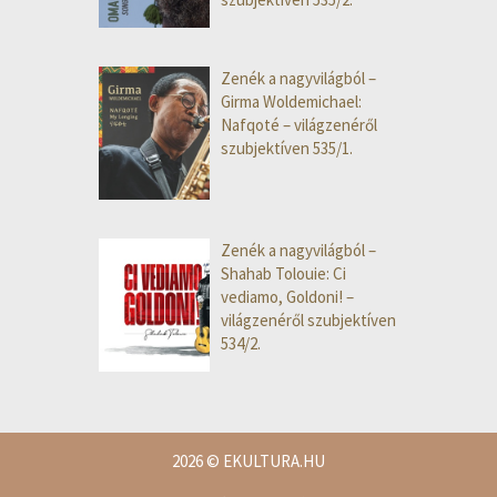
Zenék a nagyvilágból –
Girma Woldemichael:
Nafqoté – világzenéről
szubjektíven 535/1.
Zenék a nagyvilágból –
Shahab Tolouie: Ci
vediamo, Goldoni! –
világzenéről szubjektíven
534/2.
2026
© EKULTURA.HU