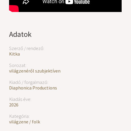
Adatok
Szerző / rendező:
Kitka
Sorozat:
világzenéről szubjektíven
Kiadó / forgalmazó:
Diaphonica Productions
Kiadás éve:
2026
Kategória:
világzene / folk