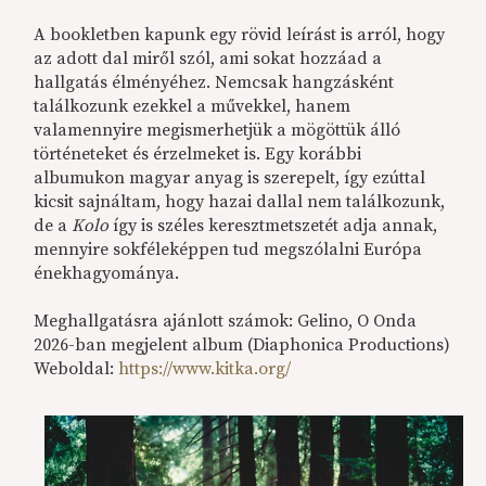
A bookletben kapunk egy rövid leírást is arról, hogy
az adott dal miről szól, ami sokat hozzáad a
hallgatás élményéhez. Nemcsak hangzásként
találkozunk ezekkel a művekkel, hanem
valamennyire megismerhetjük a mögöttük álló
történeteket és érzelmeket is. Egy korábbi
albumukon magyar anyag is szerepelt, így ezúttal
kicsit sajnáltam, hogy hazai dallal nem találkozunk,
de a
Kolo
így is széles keresztmetszetét adja annak,
mennyire sokféleképpen tud megszólalni Európa
énekhagyománya.
Meghallgatásra ajánlott számok: Gelino, O Onda
2026-ban megjelent album (Diaphonica Productions)
Weboldal:
https://www.kitka.org/