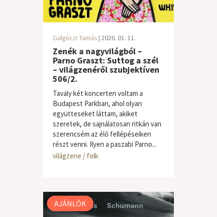
Galgóczi Tamás
| 2026. 01. 11.
Zenék a nagyvilágból –
Parno Graszt: Suttog a szél
– világzenéről szubjektíven
506/2.
Tavaly két koncerten voltam a
Budapest Parkban, ahol olyan
együtteseket láttam, akiket
szeretek, de sajnálatosan ritkán van
szerencsém az élő fellépéseiken
részt venni. Ilyen a paszabi Parno...
világzene / folk
AJÁNLÓK