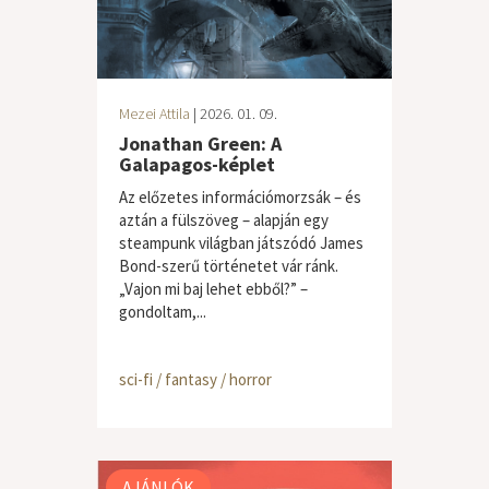
Mezei Attila
| 2026. 01. 09.
Jonathan Green: A
Galapagos-képlet
Az előzetes információmorzsák – és
aztán a fülszöveg – alapján egy
steampunk világban játszódó James
Bond-szerű történetet vár ránk.
„Vajon mi baj lehet ebből?” –
gondoltam,...
sci-fi / fantasy / horror
AJÁNLÓK