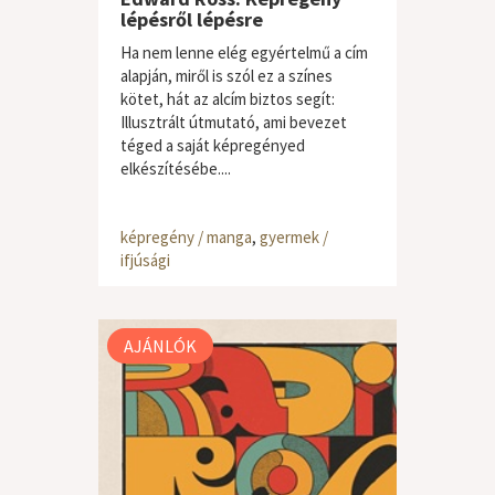
lépésről lépésre
Ha nem lenne elég egyértelmű a cím
alapján, miről is szól ez a színes
kötet, hát az alcím biztos segít:
Illusztrált útmutató, ami bevezet
téged a saját képregényed
elkészítésébe....
képregény / manga
,
gyermek /
ifjúsági
AJÁNLÓK