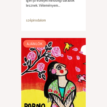
igen jó eséllyel minőségi darabok
lesznek. Véleményem...
szépirodalom
AJÁNLÓK