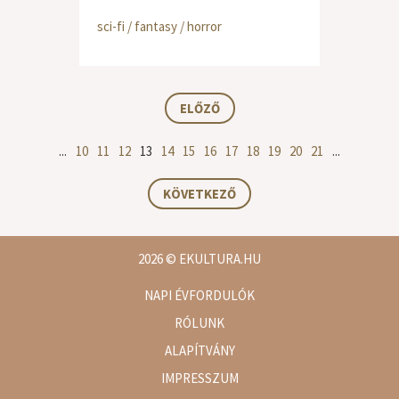
sci-fi / fantasy / horror
ELŐZŐ
...
10
11
12
13
14
15
16
17
18
19
20
21
...
KÖVETKEZŐ
2026
© EKULTURA.HU
NAPI ÉVFORDULÓK
RÓLUNK
ALAPÍTVÁNY
IMPRESSZUM