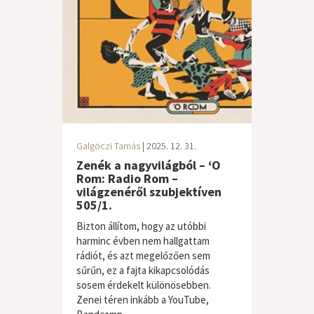
Galgóczi Tamás
| 2025. 12. 31.
Zenék a nagyvilágból – ‘O
Rom: Radio Rom –
világzenéről szubjektíven
505/1.
Bizton állítom, hogy az utóbbi
harminc évben nem hallgattam
rádiót, és azt megelőzően sem
sűrűn, ez a fajta kikapcsolódás
sosem érdekelt különösebben.
Zenei téren inkább a YouTube,