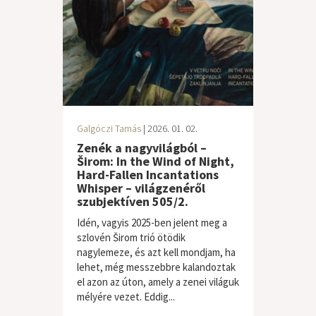
Galgóczi Tamás
| 2026. 01. 02.
Zenék a nagyvilágból –
Širom: In the Wind of Night,
Hard-Fallen Incantations
Whisper – világzenéről
szubjektíven 505/2.
Idén, vagyis 2025-ben jelent meg a
szlovén Širom trió ötödik
nagylemeze, és azt kell mondjam, ha
lehet, még messzebbre kalandoztak
el azon az úton, amely a zenei világuk
mélyére vezet. Eddig...
világzene / folk