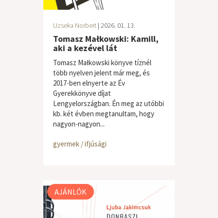
Uzseka Norbert
| 2026. 01. 13.
Tomasz Małkowski: Kamill,
aki a kezével lát
Tomasz Małkowski könyve tíznél
több nyelven jelent már meg, és
2017-ben elnyerte az Év
Gyerekkönyve díjat
Lengyelországban. Én meg az utóbbi
kb. két évben megtanultam, hogy
nagyon-nagyon...
gyermek / ifjúsági
AJÁNLÓK