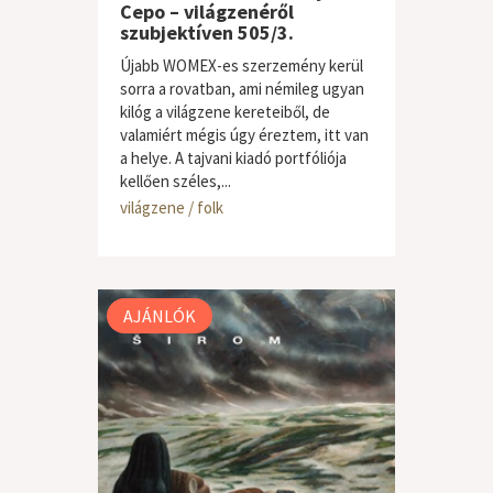
Cepo – világzenéről
szubjektíven 505/3.
Újabb WOMEX-es szerzemény kerül
sorra a rovatban, ami némileg ugyan
kilóg a világzene kereteiből, de
valamiért mégis úgy éreztem, itt van
a helye. A tajvani kiadó portfóliója
kellően széles,...
világzene / folk
AJÁNLÓK