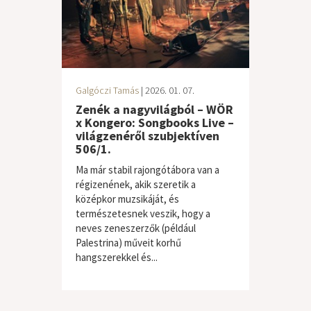
Galgóczi Tamás
| 2026. 01. 07.
Zenék a nagyvilágból – WÖR
x Kongero: Songbooks Live –
világzenéről szubjektíven
506/1.
Ma már stabil rajongótábora van a
régizenének, akik szeretik a
középkor muzsikáját, és
természetesnek veszik, hogy a
neves zeneszerzők (például
Palestrina) műveit korhű
hangszerekkel és...
világzene / folk