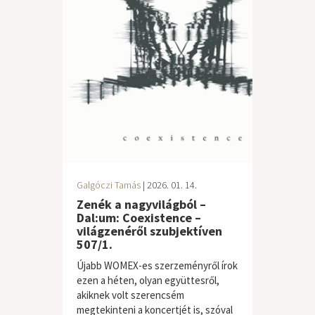
Galgóczi Tamás
| 2026. 01. 14.
Zenék a nagyvilágból –
Dal:um: Coexistence –
világzenéről szubjektíven
507/1.
Újabb WOMEX-es szerzeményről írok
ezen a héten, olyan együttesről,
akiknek volt szerencsém
megtekinteni a koncertjét is, szóval