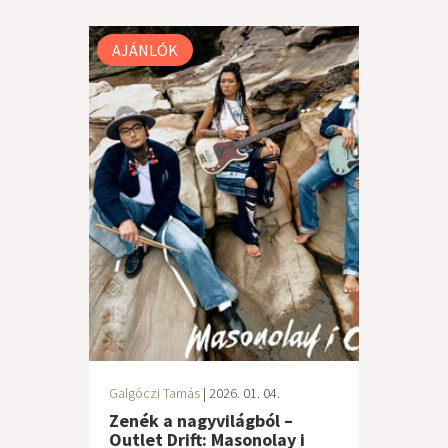
AJÁNLÓK
Galgóczi Tamás
| 2026. 01. 04.
Zenék a nagyvilágból –
Outlet Drift: Masonolay i