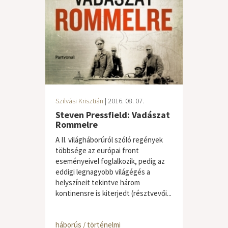
Szilvási Krisztián
| 2016. 08. 07.
Steven Pressfield: Vadászat
Rommelre
A II. világháborúról szóló regények
többsége az európai front
eseményeivel foglalkozik, pedig az
eddigi legnagyobb világégés a
helyszíneit tekintve három
kontinensre is kiterjedt (résztvevői...
háborús / történelmi