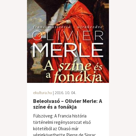
ekultura.hu
| 2016. 10. 04.
Beleolvasó – Olivier Merle: A
színe és a fonákja
Fülszöveg: A Francia história
történelmi regénysorozat első
kötetéből az Olvasó már
végigkövethette Pierre de Siorac