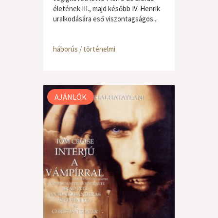
életének III., majd később IV. Henrik
uralkodására eső viszontagságos...
háborús / történelmi
AJÁNLÓK