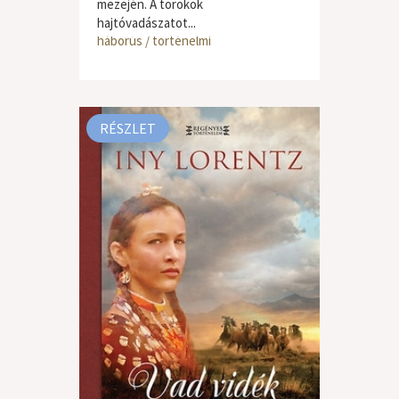
mezején. A törökök
hajtóvadászatot...
háborús / történelmi
RÉSZLET