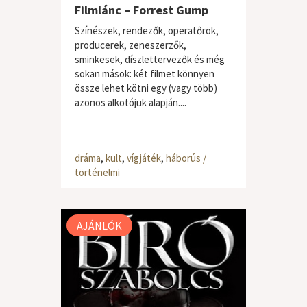
Filmlánc – Forrest Gump
Színészek, rendezők, operatőrök,
producerek, zeneszerzők,
sminkesek, díszlettervezők és még
sokan mások: két filmet könnyen
össze lehet kötni egy (vagy több)
azonos alkotójuk alapján....
dráma
,
kult
,
vígjáték
,
háborús /
történelmi
AJÁNLÓK