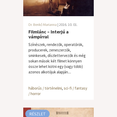
Dr. Benkő Marianna
| 2016. 10. 01.
Filmlánc – Interjú a
vámpírral
Színészek, rendezők, operatőrök,
producerek, zeneszerzők,
sminkesek, díszlettervezők és még
sokan mások: két filmet könnyen
össze lehet kötni egy (vagy több)
azonos alkotójuk alapján....
háborús / történelmi
,
sci-fi / fantasy
/ horror
RÉSZLET