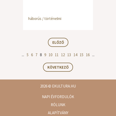
háborús / történelmi
ELŐZŐ
...
5
6
7
8
9
10
11
12
13
14
15
16
...
KÖVETKEZŐ
2026
© EKULTURA.HU
NAPI ÉVFORDULÓK
RÓLUNK
ALAPÍTVÁNY