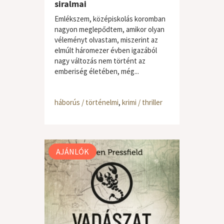
siralmai
Emlékszem, középiskolás koromban
nagyon meglepődtem, amikor olyan
véleményt olvastam, miszerint az
elmúlt háromezer évben igazából
nagy változás nem történt az
emberiség életében, még...
háborús / történelmi
,
krimi / thriller
AJÁNLÓK