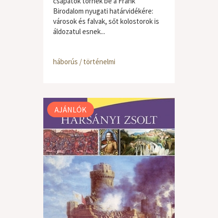
csapatok törnek be a Frank
Birodalom nyugati határvidékére:
városok és falvak, sőt kolostorok is
áldozatul esnek...
háborús / történelmi
AJÁNLÓK