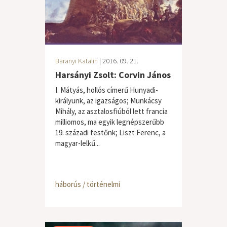
Baranyi Katalin
| 2016. 09. 21.
Harsányi Zsolt: Corvin János
I. Mátyás, hollós címerű Hunyadi-
királyunk, az igazságos; Munkácsy
Mihály, az asztalosfiúból lett francia
milliomos, ma egyik legnépszerűbb
19. századi festőnk; Liszt Ferenc, a
magyar-lelkű...
háborús / történelmi