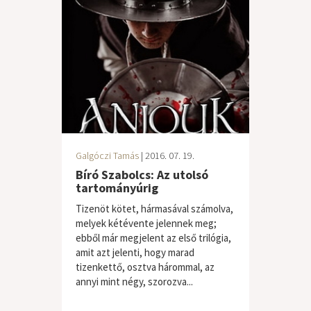
Galgóczi Tamás
| 2016. 07. 19.
Bíró Szabolcs: Az utolsó
tartományúrig
Tizenöt kötet, hármasával számolva,
melyek kétévente jelennek meg;
ebből már megjelent az első trilógia,
amit azt jelenti, hogy marad
tizenkettő, osztva hárommal, az
annyi mint négy, szorozva...