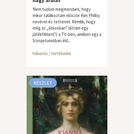
nagy árulás
Nem tudom megmondani, hogy
mikor találkoztam először Kim Philby
nevével és tetteivel. Rémlik, hogy
még az „átkosban” láttam egy
játékfilmet(?) a TV-ben, amiben egy a
Szovjetunióban élő...
háborús / történelmi
RÉSZLET