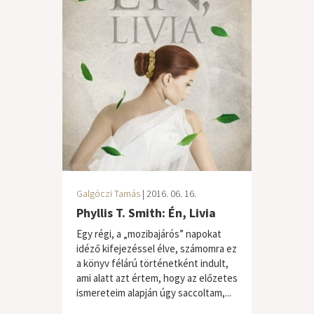
Galgóczi Tamás
| 2016. 06. 16.
Phyllis T. Smith: Én, Livia
Egy régi, a „mozibajárós” napokat
idéző kifejezéssel élve, számomra ez
a könyv félárú történetként indult,
ami alatt azt értem, hogy az előzetes
ismereteim alapján úgy saccoltam,...