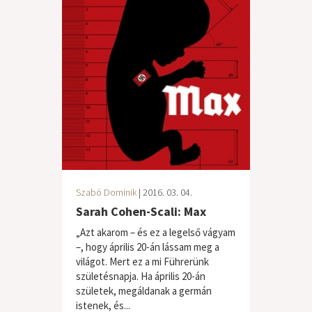
Szabó Dominik
| 2016. 03. 04.
Sarah Cohen-Scali: Max
„Azt akarom – és ez a legelső vágyam
–, hogy április 20-án lássam meg a
világot. Mert ez a mi Führerünk
születésnapja. Ha április 20-án
születek, megáldanak a germán
istenek, és...