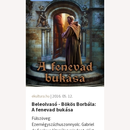
ekultura.hu
| 2016. 05. 12.
Beleolvasó - Bökös Borbála:
A fenevad bukása
Fülszöveg:
Ezernégyszázhuszonnyolc. Gabriel