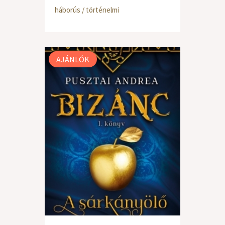
háborús / történelmi
AJÁNLÓK