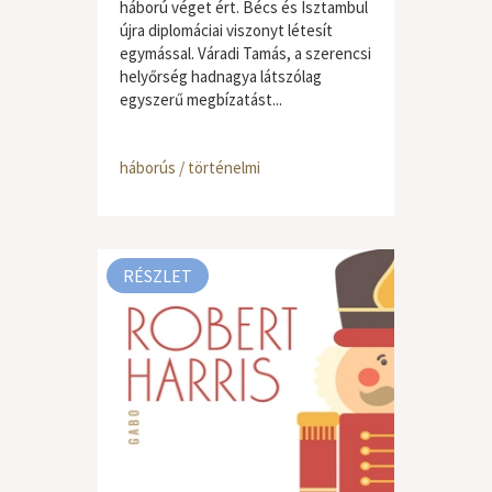
háború véget ért. Bécs és Isztambul
újra diplomáciai viszonyt létesít
egymással. Váradi Tamás, a szerencsi
helyőrség hadnagya látszólag
egyszerű megbízatást...
háborús / történelmi
RÉSZLET