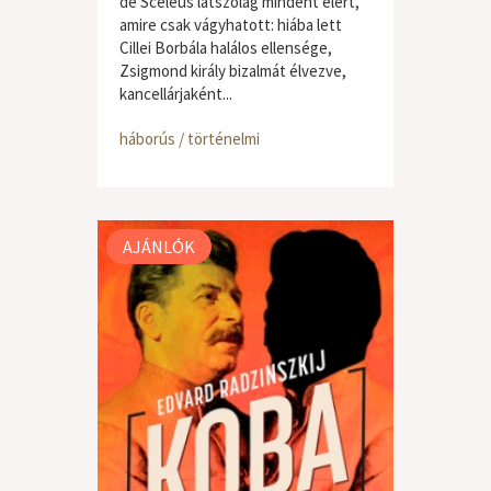
de Sceleus látszólag mindent elért,
amire csak vágyhatott: hiába lett
Cillei Borbála halálos ellensége,
Zsigmond király bizalmát élvezve,
kancellárjaként...
háborús / történelmi
AJÁNLÓK