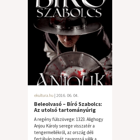
ekultura.hu
| 2016. 06. 04.
Beleolvasó – Bíró Szabolcs:
Az utolsó tartományúrig
A regény fülszövege: 1323. Alighogy
Anjou Károly serege visszatér a
tengermellékről, az ország déli
fertályán ismét zavarossá válik a