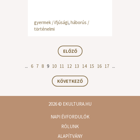
gyermek / ifjúsági
,
háborús /
történelmi
ELŐZŐ
...
6
7
8
9
10
11
12
13
14
15
16
17
...
KÖVETKEZŐ
2026
© EKULTURA.HU
NAPI ÉVFORDULÓK
RÓLUNK
ALAPÍTVÁNY