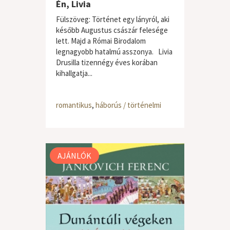
Én, Livia
Fülszöveg: Történet egy lányról, aki
később Augustus császár felesége
lett. Majd a Római Birodalom
legnagyobb hatalmú asszonya. Livia
Drusilla tizennégy éves korában
kihallgatja...
romantikus
,
háborús / történelmi
AJÁNLÓK