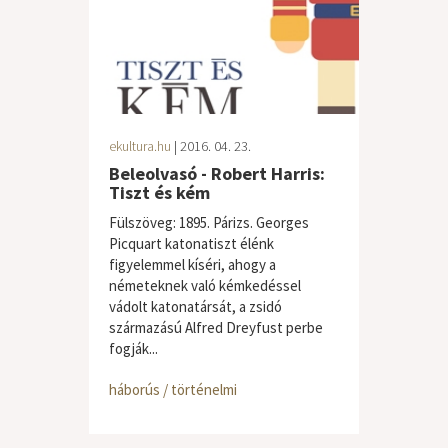
ekultura.hu
| 2016. 04. 23.
Beleolvasó - Robert Harris:
Tiszt és kém
Fülszöveg: 1895. Párizs. Georges
Picquart katonatiszt élénk
figyelemmel kíséri, ahogy a
németeknek való kémkedéssel
vádolt katonatársát, a zsidó
származású Alfred Dreyfust perbe
fogják...
háborús / történelmi