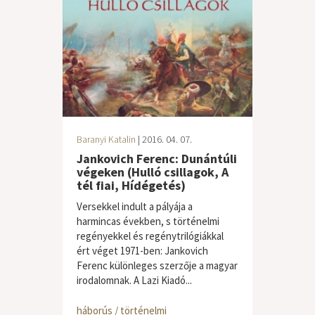
Baranyi Katalin
| 2016. 04. 07.
Jankovich Ferenc: Dunántúli
végeken (Hulló csillagok, A
tél fiai, Hídégetés)
Versekkel indult a pályája a
harmincas években, s történelmi
regényekkel és regénytrilógiákkal
ért véget 1971-ben: Jankovich
Ferenc különleges szerzője a magyar
irodalomnak. A Lazi Kiadó...
háborús / történelmi