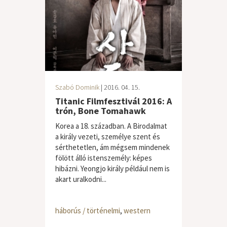
Szabó Dominik
| 2016. 04. 15.
Titanic Filmfesztivál 2016: A
trón, Bone Tomahawk
Korea a 18. században. A Birodalmat
a király vezeti, személye szent és
sérthetetlen, ám mégsem mindenek
fölött álló istenszemély: képes
hibázni. Yeongjo király például nem is
akart uralkodni...
háborús / történelmi
,
western