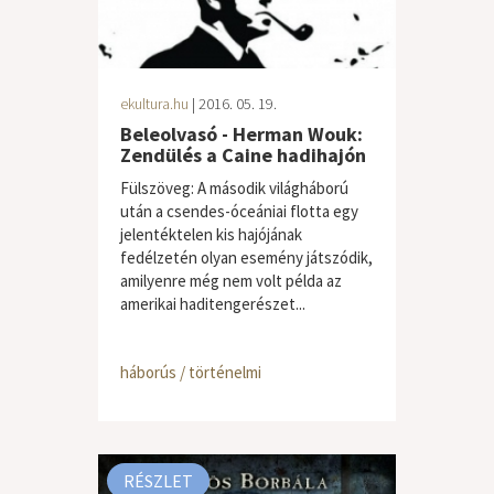
ekultura.hu
| 2016. 05. 19.
Beleolvasó - Herman Wouk:
Zendülés a Caine hadihajón
Fülszöveg: A második világháború
után a csendes-óceániai flotta egy
jelentéktelen kis hajójának
fedélzetén olyan esemény játszódik,
amilyenre még nem volt példa az
amerikai haditengerészet...
háborús / történelmi
RÉSZLET