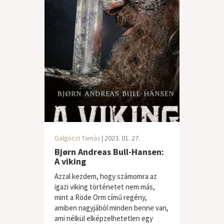
Galgóczi Tamás
| 2023. 01. 27.
Bjørn Andreas Bull-Hansen:
A viking
Azzal kezdem, hogy számomra az
igazi viking történetet nem más,
mint a Röde Orm című regény,
amiben nagyjából minden benne van,
ami nélkül elképzelhetetlen egy