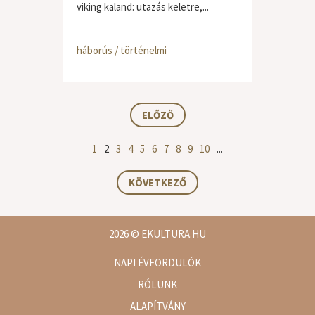
viking kaland: utazás keletre,...
háborús / történelmi
ELŐZŐ
1
2
3
4
5
6
7
8
9
10
...
KÖVETKEZŐ
2026
© EKULTURA.HU
NAPI ÉVFORDULÓK
RÓLUNK
ALAPÍTVÁNY