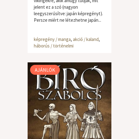
vikingekre, akik amúgy tudják, mit
jelent ez a szó (nagyon
leegyszerűsítve: japán képregényt).
Persze miért ne létezhetne japán...
képregény / manga
,
akció / kaland
,
háborús / történelmi
AJÁNLÓK