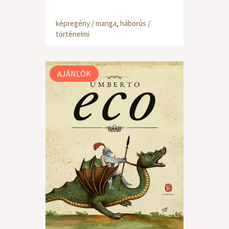
képregény / manga
,
háborús /
történelmi
AJÁNLÓK