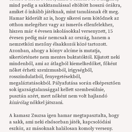
mind pedig a sakktanulással eltöltött hosszú órákra,
amiket ő inkább játéknak, mint tanulásnak élt meg.
Hamar kiderült az is, hogy sikerei nem kötődnek az
otthon melegéhez vagy az ismerős ellenfelekhez,
hiszen már 4 évesen iskolásokkal versenyzett, 15
évesen pedig már nemcsak az ország, hanem a
nemzetközi mezőny élsakkozói közé tartozott.
Azonban, ahogy a könyv alcíme is mutatja,
sikertörténete nem mentes buktatóktól. Kijutott neki
mindenből, ami az átlagból kiemelkedőket, főként
nőket érheti: szexizmusból, irigységből,
rosszindulatból, fenyegetésekből,
megaláztatásokból. Pályafutása során elképesztően
sok igazságtalansággal kellett szembesülnie,
pusztán azért, mert nőként nem volt hajlandó
kizárólag
nőkkel játszani.
A kamasz Zsuzsa igen hamar megtapasztalta, hogy
a sakk, ami neki elsősorban játék, kapcsolódási
eszköz, az másoknak halálosan komoly verseny.