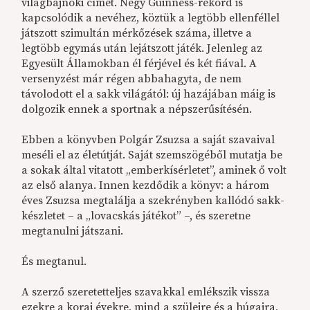
világbajnoki címet. Négy Guinness-rekord is
kapcsolódik a nevéhez, köztük a legtöbb ellenféllel
játszott szimultán mérkőzések száma, illetve a
legtöbb egymás után lejátszott játék. Jelenleg az
Egyesült Államokban él férjével és két fiával. A
versenyzést már régen abbahagyta, de nem
távolodott el a sakk világától: új hazájában máig is
dolgozik ennek a sportnak a népszerűsítésén.
Ebben a könyvben Polgár Zsuzsa a saját szavaival
meséli el az életútját. Saját szemszögéből mutatja be
a sokak által vitatott „emberkísérletet”, aminek ő volt
az első alanya. Innen kezdődik a könyv: a három
éves Zsuzsa megtalálja a szekrényben kallódó sakk-
készletet – a „lovacskás játékot” –, és szeretne
megtanulni játszani.
És megtanul.
A szerző szeretetteljes szavakkal emlékszik vissza
ezekre a korai évekre, mind a szüleire és a húgaira,