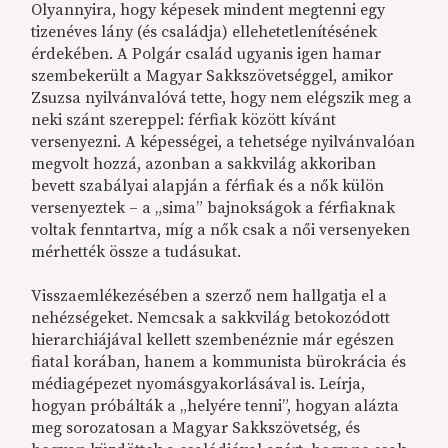
Olyannyira, hogy képesek mindent megtenni egy
tizenéves lány (és családja) ellehetetlenítésének
érdekében. A Polgár család ugyanis igen hamar
szembekerült a Magyar Sakkszövetséggel, amikor
Zsuzsa nyilvánvalóvá tette, hogy nem elégszik meg a
neki szánt szereppel: férfiak között kívánt
versenyezni. A képességei, a tehetsége nyilvánvalóan
megvolt hozzá, azonban a sakkvilág akkoriban
bevett szabályai alapján a férfiak és a nők külön
versenyeztek – a „sima” bajnokságok a férfiaknak
voltak fenntartva, míg a nők csak a női versenyeken
mérhették össze a tudásukat.
Visszaemlékezésében a szerző nem hallgatja el a
nehézségeket. Nemcsak a sakkvilág betokozódott
hierarchiájával kellett szembenéznie már egészen
fiatal korában, hanem a kommunista bürokrácia és
médiagépezet nyomásgyakorlásával is. Leírja,
hogyan próbálták a „helyére tenni”, hogyan alázta
meg sorozatosan a Magyar Sakkszövetség, és