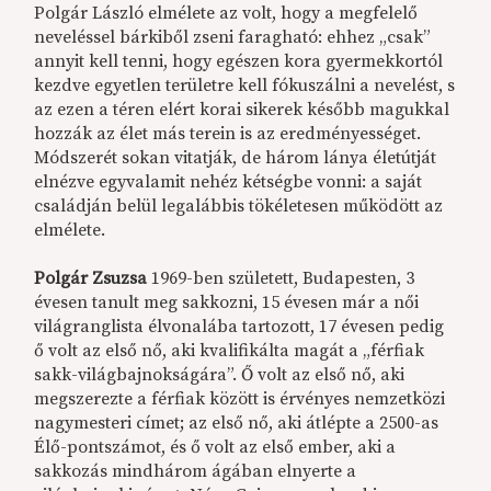
Polgár László elmélete az volt, hogy a megfelelő
neveléssel bárkiből zseni faragható: ehhez „csak”
annyit kell tenni, hogy egészen kora gyermekkortól
kezdve egyetlen területre kell fókuszálni a nevelést, s
az ezen a téren elért korai sikerek később magukkal
hozzák az élet más terein is az eredményességet.
Módszerét sokan vitatják, de három lánya életútját
elnézve egyvalamit nehéz kétségbe vonni: a saját
családján belül legalábbis tökéletesen működött az
elmélete.
Polgár Zsuzsa
1969-ben született, Budapesten, 3
évesen tanult meg sakkozni, 15 évesen már a női
világranglista élvonalába tartozott, 17 évesen pedig
ő volt az első nő, aki kvalifikálta magát a „férfiak
sakk-világbajnokságára”. Ő volt az első nő, aki
megszerezte a férfiak között is érvényes nemzetközi
nagymesteri címet; az első nő, aki átlépte a 2500-as
Élő-pontszámot, és ő volt az első ember, aki a
sakkozás mindhárom ágában elnyerte a