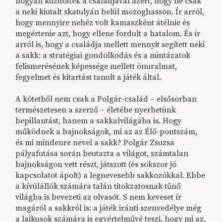
hogyan küzdöttek a családjával azért, hogy ne csak
a neki kiutalt skatulyán belül mozoghasson. Ír arról,
hogy mennyire nehéz volt kamaszként átélnie és
megértenie azt, hogy ellene fordult a hatalom. És ír
arról is, hogy a családja mellett mennyit segített neki
a sakk: a stratégiai gondolkodás és a mintázatok
felismerésének képessége mellett önuralmat,
fegyelmet és kitartást tanult a játék által.
A kötetből nem csak a Polgár-család – elsősorban
természetesen a szerző – életébe nyerhetünk
bepillantást, hanem a sakkalvilágába is. Hogy
működnek a bajnokságok, mi az az Élő-pontszám,
és mi mindenre nevel a sakk? Polgár Zsuzsa
pályafutása során beutazta a világot, számtalan
bajnokságon vett részt, játszott (és sokszor jó
kapcsolatot ápolt) a legnevesebb sakkozókkal. Ebbe
a kívülállók számára talán titokzatosnak tűnő
világba is bevezeti az olvasót. S nem keveset ír
magáról a sakkról is: a játék iránti szenvedélye még
a laikusok számára is egyértelművé teszi, hogy mi az,