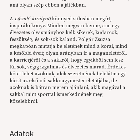
ami olyan szép ebben a játékban.
A
Lázadó királynő
könnyed stílusban megírt,
inspiráló könyv. Minden megvan benne, ami egy
élvezetes olvasmányhoz kell: sikerek, kudarcok,
feszültség, és sok-sok kaland. Polgár Zsuzsa
megkapóan mutatja be életének mind a korai, mind
a későbbi éveit; olyan arányban ír a magánéletéről,
a karrierjéről és a sakkról, hogy egyikből sem lesz
túl sok, végig izgalmas és élvezetes marad. Érdekes
kötet lehet azoknak, akik szeretnének belelátni egy
kicsit az első női sakknagymester életútjába, de
azoknak is bátran merem ajánlani, akik magával a
sakkal mint sporttal ismerkednének meg
közelebbről.
Adatok