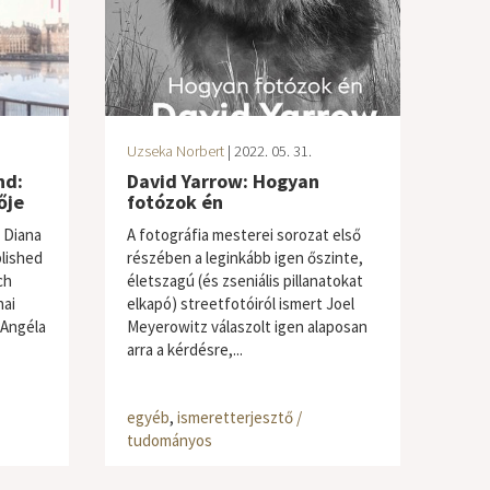
Uzseka Norbert
| 2022. 05. 31.
nd:
David Yarrow: Hogyan
ője
fotózok én
: Diana
A fotográfia mesterei sorozat első
blished
részében a leginkább igen őszinte,
ch
életszagú (és zseniális pillanatokat
nai
elkapó) streetfotóiról ismert Joel
 Angéla
Meyerowitz válaszolt igen alaposan
arra a kérdésre,...
egyéb
,
ismeretterjesztő /
tudományos