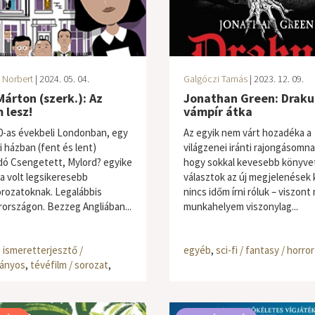
 Norbert
| 2024. 05. 04.
Galgóczi Tamás
| 2023. 12. 09.
Márton (szerk.): Az
Jonathan Green: Drakul
 lesz!
vámpír átka
0-as évekbeli Londonban, egy
Az egyik nem várt hozadéka a
 házban (fent és lent)
világzenei iránti rajongásomna
dó Csengetett, Mylord? egyike
hogy sokkal kevesebb könyve
ha volt legsikeresebb
választok az új megjelenések 
rozatoknak. Legalábbis
nincs időm írni róluk – viszont 
országon. Bezzeg Angliában...
munkahelyem viszonylag...
,
ismeretterjesztő /
egyéb
,
sci-fi / fantasy / horror
ányos
,
tévéfilm / sorozat
,