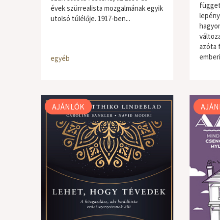
függetl
évek szürrealista mozgalmának egyik
lepény
utolsó túlélője. 1917-ben...
hagyom
változ
azóta 
emberi
egyéb
egyéb
AJÁNLÓK
AJÁN