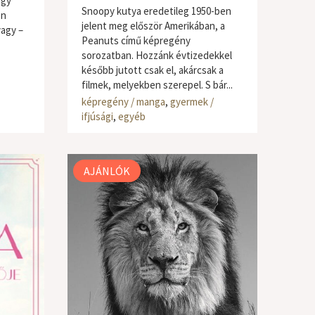
így
Snoopy kutya eredetileg 1950-ben
en
jelent meg először Amerikában, a
vagy –
Peanuts című képregény
sorozatban. Hozzánk évtizedekkel
később jutott csak el, akárcsak a
filmek, melyekben szerepel. S bár...
képregény / manga
,
gyermek /
ifjúsági
,
egyéb
AJÁNLÓK