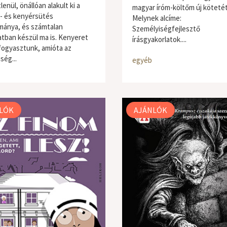
enül, önállóan alakult ki a
magyar íróm-költőm új kötetét
- és kenyérsütés
Melynek alcíme:
ánya, és számtalan
Személyiségfejlesztő
atban készül ma is. Kenyeret
írásgyakorlatok....
fogyasztunk, amióta az
ség...
egyéb
LÓK
AJÁNLÓK