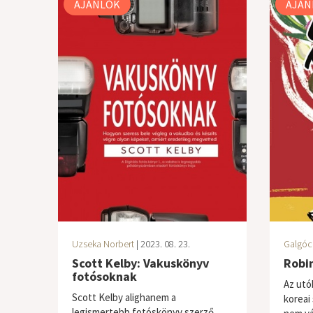
AJÁNLÓK
AJÁN
Uzseka Norbert
| 2023. 08. 23.
Galgóc
Scott Kelby: Vakuskönyv
Robin
fotósoknak
Az utó
Scott Kelby alighanem a
koreai
legismertebb fotóskönyv szerző,