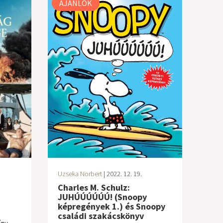
AJÁNLÓK
Uzseka Norbert
| 2022. 12. 19.
Charles M. Schulz:
JUHÚÚÚÚÚÚ! (Snoopy
képregények 1.) és Snoopy
é
családi szakácskönyv