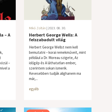
Mikó Zoltán
| 2023. 08. 30.
a – A
Herbert George Wells: A
felszabadult világ
Herbert George Wellst nem kell
k,
bemutatni – korai remekműveit, mint
t
például a Dr. Moreau szigete, Az
közül –
időgép és A láthatatlan ember,
mivel a
szerintem sokan ismerik.
Kevesebben tudják alighanem ma
már,...
egyéb