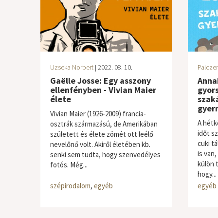
Uzseka Norbert
| 2022. 08. 10.
Palczer
Gaëlle Josse: Egy asszony
Anna
ellenfényben - Vivian Maier
gyors
élete
szak
gyer
Vivian Maier (1926-2009) francia-
A hétk
osztrák származású, de Amerikában
időt sz
született és élete zömét ott leélő
cuki t
nevelőnő volt. Akiről életében kb.
is van,
senki sem tudta, hogy szenvedélyes
külön 
fotós. Még...
hogy...
szépirodalom
,
egyéb
egyéb