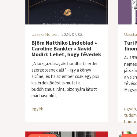
Uzseka Norbert
| 2024. 07. 02.
Uzseka
Björn Natthiko Lindeblad •
Turi 
Caroline Bankler • Navid
finom
Modiri: Lehet, hogy tévedek
Az 192
„A közgazdász, aki buddhista erdei
nemesi
szerzetesnek állt” – így a könyv
játszó
alcíme, és ha az ember csak egy pici
a vala
kis érdeklődést is mutat a
tévéso
buddhizmus iránt, bizonyára látott
Magyar
már hasonlót,...
egyéb
egyéb
tudom
humor