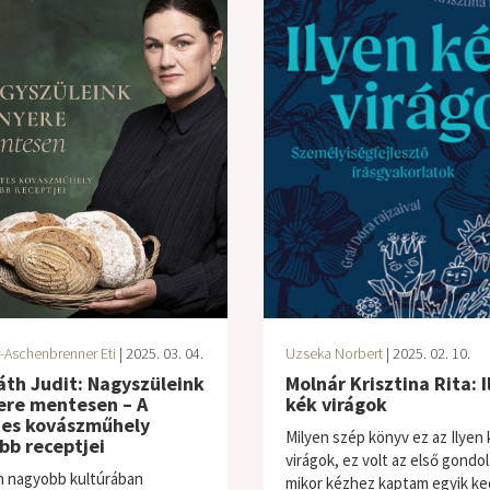
-Aschenbrenner Eti
| 2025. 03. 04.
Uzseka Norbert
| 2025. 02. 10.
th Judit: Nagyszüleink
Molnár Krisztina Rita: I
ere mentesen – A
kék virágok
es kovászműhely
Milyen szép könyv ez az Ilyen 
bb receptjei
virágok, ez volt az első gondo
 nagyobb kultúrában
mikor kézhez kaptam egyik k