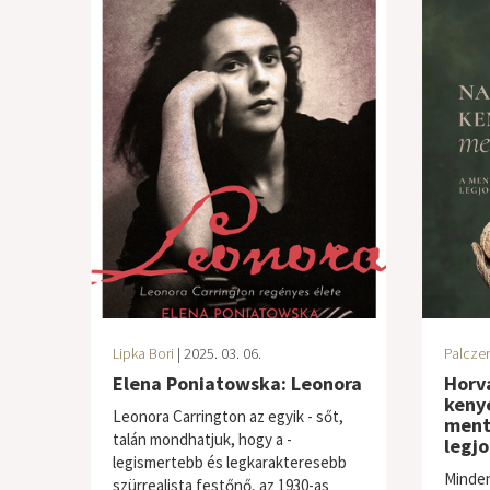
Lipka Bori
| 2025. 03. 06.
Palczer
Elena Poniatowska: Leonora
Horvá
keny
Leonora Carrington az egyik - sőt,
ment
talán mondhatjuk, hogy a -
legjo
legismertebb és legkarakteresebb
Minden
szürrealista festőnő, az 1930-as