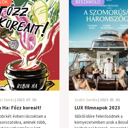
LÓK
BESZÁMOLÓ
zi Tamás
| 2023. 07. 30.
Szabó Sarolta
| 2023. 05. 30.
 Ha: Főzz koreait!
LUX filmnapok 2023
bbi két évben rászoktam a
Időről időre felerősödnek a
 sorozatokra, aminek több,
környezetemben azok a (kiss