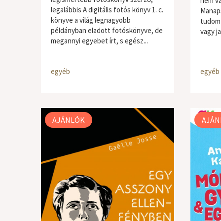
nem vá
legalábbis A ​digitális fotós könyv 1. c.
Manaps
könyve a világ legnagyobb
tudom 
példányban eladott fotóskönyve, de
vagy ja
megannyi egyebet írt, s egész...
egyéb
egyéb
AJÁNLÓK
AJÁN