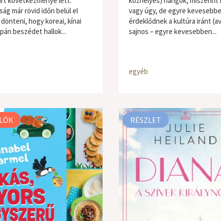
rt következménye lett.
közhelyes) hangok, miszerint 
ág már rövid időn belül el
vagy úgy, de egyre kevesebb
dönteni, hogy koreai, kínai
érdeklődnek a kultúra iránt (a
pán beszédet hallok...
sajnos – egyre kevesebben...
egyéb
LÓK
RÉSZLET