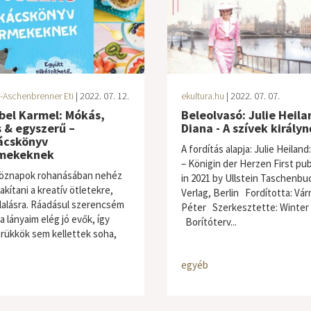
-Aschenbrenner Eti
| 2022. 07. 12.
ekultura.hu
| 2022. 07. 07.
bel Karmel: Mókás,
Beleolvasó: Julie Heila
 & egyszerű –
Diana - A szívek királyn
ácskönyv
A fordítás alapja: Julie Heiland
mekeknek
– Königin der Herzen First pu
öznapok rohanásában nehéz
in 2021 by Ullstein Taschenbu
akítani a kreatív ötletekre,
Verlag, Berlin Fordította: Vár
álalásra. Ráadásul szerencsém
Péter Szerkesztette: Winter
 a lányaim elég jó evők, így
Borítóterv...
trükkök sem kellettek soha,
egyéb