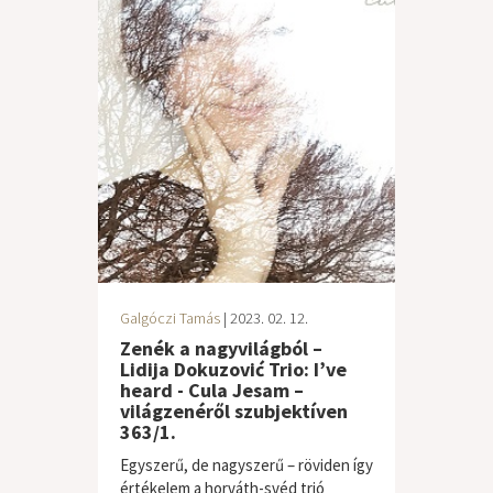
Galgóczi Tamás
| 2023. 02. 12.
Zenék a nagyvilágból –
Lidija Dokuzović Trio: I’ve
heard - Cula Jesam –
világzenéről szubjektíven
363/1.
Egyszerű, de nagyszerű – röviden így
értékelem a horváth-svéd trió