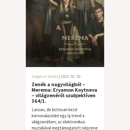
Galgóczi Tamás
| 2023. 02. 19.
Zenék a nagyvilágból –
Merema: Eryamon Koytneva
– világzenéről szubjektíven
364/1.
Lassan, de biztosan kezd
körvonalazódni egy új trend a
világzenében, az elektronikus
muzsikával megtámogatott népzene