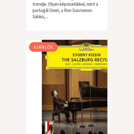
trendje. Olyan képviselőkkel, mint a
portugál Omiri, a finn Suistamon
Sähkö,...
világzene / folk
AJÁNLÓK