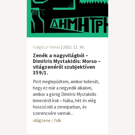
Galgóczi Tamás
| 2022. 12. 30.
Zenék a nagyvilágból –
Dimitris Mystakidis: Morso –
világzenéről szubjektíven
359/1.
Picit meglepődtem, amikor kiderült,
hogy ez már a negyedik alkalom,
amikor a görög Dimitris Mystakidis
lemezéről írok – hiába, hét év elég
hosszú idő a zeneiparban, és
szerencsére vannak...
világzene / folk