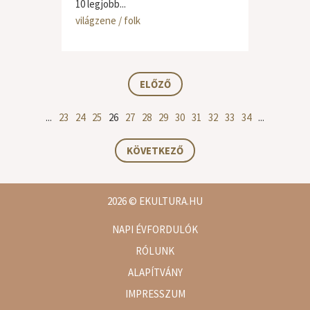
10 legjobb...
világzene / folk
ELŐZŐ
...
23
24
25
26
27
28
29
30
31
32
33
34
...
KÖVETKEZŐ
2026
© EKULTURA.HU
NAPI ÉVFORDULÓK
RÓLUNK
ALAPÍTVÁNY
IMPRESSZUM