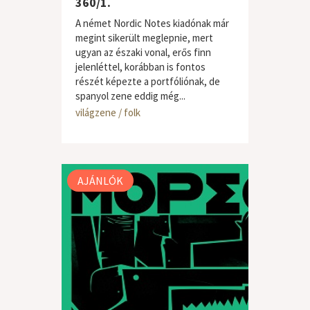
360/1.
A német Nordic Notes kiadónak már
megint sikerült meglepnie, mert
ugyan az északi vonal, erős finn
jelenléttel, korábban is fontos
részét képezte a portfóliónak, de
spanyol zene eddig még...
világzene / folk
AJÁNLÓK