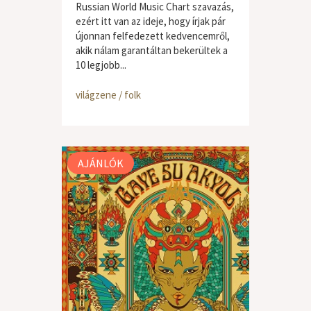
Russian World Music Chart szavazás,
ezért itt van az ideje, hogy írjak pár
újonnan felfedezett kedvencemről,
akik nálam garantáltan bekerültek a
10 legjobb...
világzene / folk
AJÁNLÓK