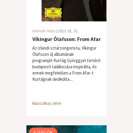
Németh Attila
| 2023. 01. 31.
Víkingur Ólafsson: From Afar
Az izlandi sztárzongorista, Víkingur
Ólafsson új albumának
programját Kurtág Györggyel történt
budapesti találkozása inspirálta, és
ennek megfelelően a From Afar-t
Kurtágnak dedikálta....
klasszikus zene
AJÁNLÓK