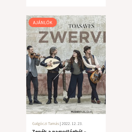
AJÁNLÓK
Galgóczi Tamás
| 2022. 12. 23.
Zenék a nagyvilágból –