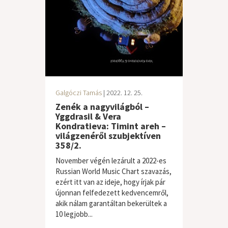
Galgóczi Tamás
| 2022. 12. 25.
Zenék a nagyvilágból –
Yggdrasil & Vera
Kondratieva: Timint areh –
világzenéről szubjektíven
358/2.
November végén lezárult a 2022-es
Russian World Music Chart szavazás,
ezért itt van az ideje, hogy írjak pár
újonnan felfedezett kedvencemről,
akik nálam garantáltan bekerültek a
10 legjobb...
világzene / folk