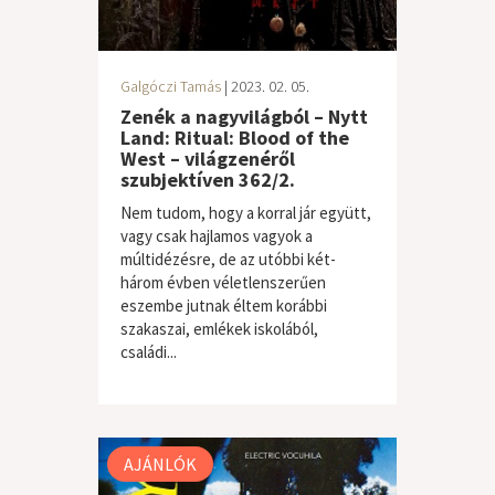
Galgóczi Tamás
| 2023. 02. 05.
Zenék a nagyvilágból – Nytt
Land: Ritual: Blood of the
West – világzenéről
szubjektíven 362/2.
Nem tudom, hogy a korral jár együtt,
vagy csak hajlamos vagyok a
múltidézésre, de az utóbbi két-
három évben véletlenszerűen
eszembe jutnak éltem korábbi
szakaszai, emlékek iskolából,
családi...
világzene / folk
AJÁNLÓK