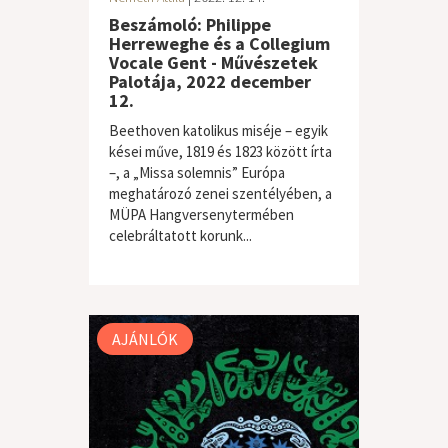
Beszámoló: Philippe
Herreweghe és a Collegium
Vocale Gent - Művészetek
Palotája, 2022 december
12.
Beethoven katolikus miséje – egyik
kései műve, 1819 és 1823 között írta
–, a „Missa solemnis” Európa
meghatározó zenei szentélyében, a
MÜPA Hangversenytermében
celebráltatott korunk...
klasszikus zene
AJÁNLÓK