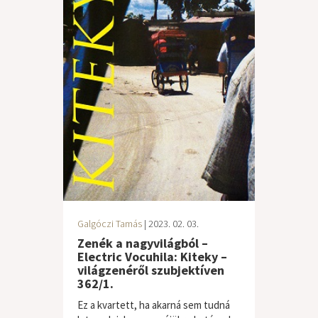
Galgóczi Tamás
| 2023. 02. 03.
Zenék a nagyvilágból –
Electric Vocuhila: Kiteky –
világzenéről szubjektíven
362/1.
Ez a kvartett, ha akarná sem tudná