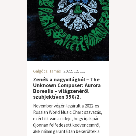
Galgóczi Tamás
| 2022. 12. 11.
Zenék a nagyvilágból – The
Unknown Composer: Aurora
Borealis – világzenéről
szubjektíven 356/2.
November végén lezárult a 2022-es
Russian World Music Chart szavazás,
ezért itt van az ideje, hogy írjak pár
újonnan felfedezett kedvencemről,
akik nálam garantáltan bekerültek a