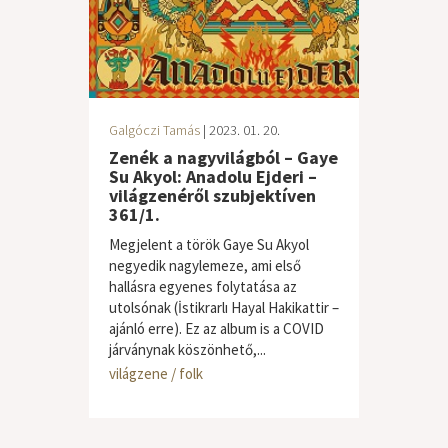
Galgóczi Tamás
| 2023. 01. 20.
Zenék a nagyvilágból – Gaye
Su Akyol: Anadolu Ejderi –
világzenéről szubjektíven
361/1.
Megjelent a török Gaye Su Akyol
negyedik nagylemeze, ami első
hallásra egyenes folytatása az
utolsónak (İstikrarlı Hayal Hakikattir –
ajánló erre). Ez az album is a COVID
járványnak köszönhető,...
világzene / folk