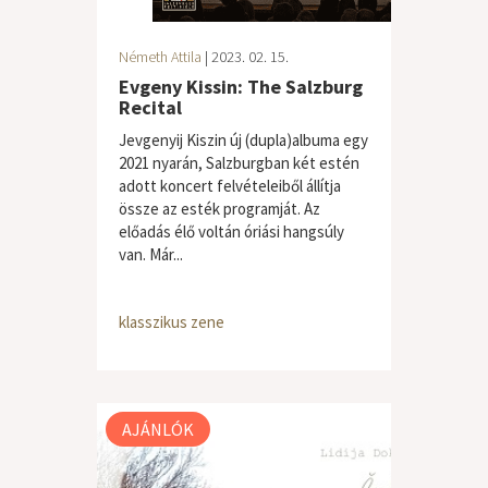
Németh Attila
| 2023. 02. 15.
Evgeny Kissin: The Salzburg
Recital
Jevgenyij Kiszin új (dupla)albuma egy
2021 nyarán, Salzburgban két estén
adott koncert felvételeiből állítja
össze az esték programját. Az
előadás élő voltán óriási hangsúly
van. Már...
klasszikus zene
AJÁNLÓK