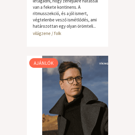
letagadni, hogy zenéjükre hatással
van a fekete kontinens. A
ritmusszekció, és a jól ismert,
végtelenbe vesző ismétlődés, ami
határozottan egy olyan örömteli...
világzene / folk
AJÁNLÓK