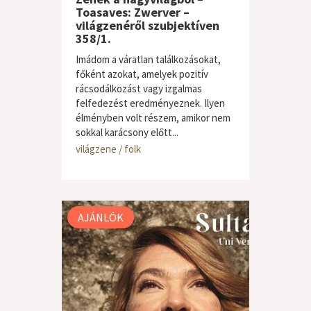
Toasaves: Zwerver –
világzenéről szubjektíven
358/1.
Imádom a váratlan találkozásokat,
főként azokat, amelyek pozitív
rácsodálkozást vagy izgalmas
felfedezést eredményeznek. Ilyen
élményben volt részem, amikor nem
sokkal karácsony előtt...
világzene / folk
AJÁNLÓK