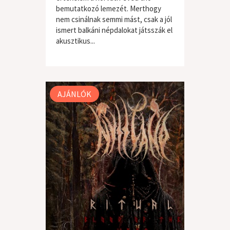
bemutatkozó lemezét. Merthogy
nem csinálnak semmi mást, csak a jól
ismert balkáni népdalokat játsszák el
akusztikus...
világzene / folk
AJÁNLÓK