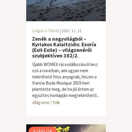
Galgóczi Tamás
| 2021. 11. 21.
Zenék a nagyvilágból –
Kyriakos Kalaitzidis: Exoría
(Exil-Exile) – világzenéről
szubjektíven 302/2.
Újabb WOMEX rácsodálkozásról lesz
szó a rovatban, ami ugyan nem
tekinthető friss anyagnak, hiszen a
francia Buda Musique 2019-ben
jelentette meg, de ha jól értem az
együttes honlapján megtekinthető...
világzene / folk
AJÁNLÓK