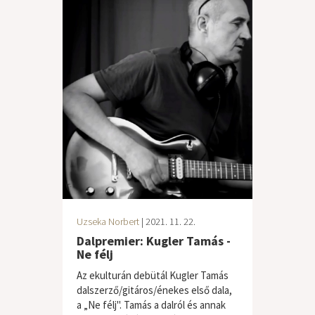
Uzseka Norbert
| 2021. 11. 22.
Dalpremier: Kugler Tamás -
Ne félj
Az ekulturán debütál Kugler Tamás
dalszerző/gitáros/énekes első dala,
a „Ne félj". Tamás a dalról és annak