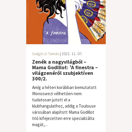
Galgóczi Tamás
| 2021. 11. 07.
Zenék a nagyvilágból –
Mama Godillot: ’A finestra –
világzenéről szubjektíven
300/2.
Amíg a héten korábban bemutatott
Monoswezi vélhetően nem
tudatosan jutott el a
klubhangulathoz, addig a Toulouse
városában alapított Mama Godillot
trió kifejezetten erre specializálta
magát,...
világzene / folk