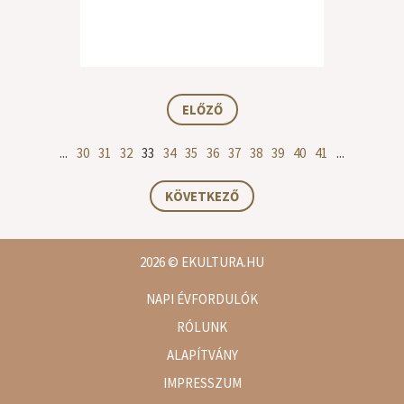
ELŐZŐ
...
30
31
32
33
34
35
36
37
38
39
40
41
...
KÖVETKEZŐ
2026
© EKULTURA.HU
NAPI ÉVFORDULÓK
RÓLUNK
ALAPÍTVÁNY
IMPRESSZUM