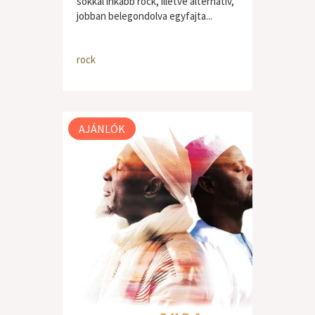
sokkal inkább rock, illetve alternatív,
jobban belegondolva egyfajta...
rock
AJÁNLÓK