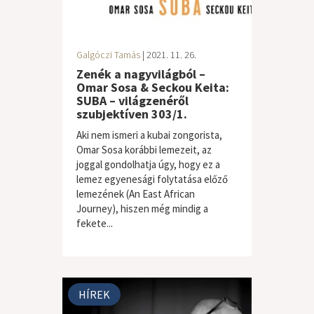
Galgóczi Tamás
| 2021. 11. 26.
Zenék a nagyvilágból –
Omar Sosa & Seckou Keita:
SUBA – világzenéről
szubjektíven 303/1.
Aki nem ismeri a kubai zongorista,
Omar Sosa korábbi lemezeit, az
joggal gondolhatja úgy, hogy ez a
lemez egyenesági folytatása előző
lemezének (An East African
Journey), hiszen még mindig a
fekete...
világzene / folk
HÍREK