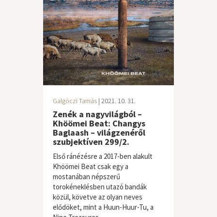
Galgóczi Tamás
| 2021. 10. 31.
Zenék a nagyvilágból –
Khöömei Beat: Changys
Baglaash – világzenéről
szubjektíven 299/2.
Első ránézésre a 2017-ben alakult
Khöömei Beat csak egy a
mostanában népszerű
torokéneklésben utazó bandák
közül, követve az olyan neves
elődöket, mint a Huun-Huur-Tu, a