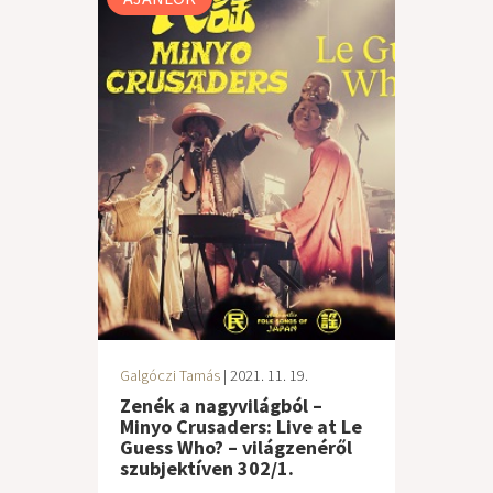
Galgóczi Tamás
| 2021. 11. 19.
Zenék a nagyvilágból –
Minyo Crusaders: Live at Le
Guess Who? – világzenéről
szubjektíven 302/1.