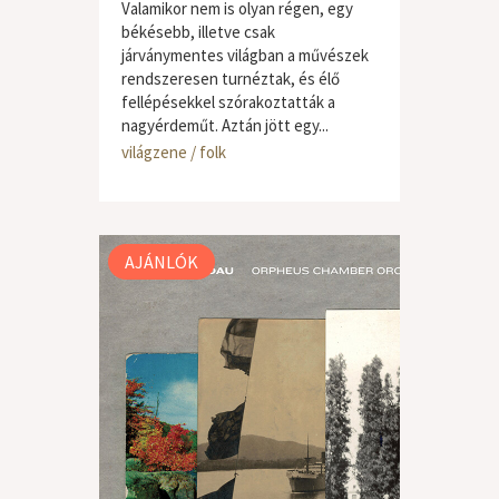
Valamikor nem is olyan régen, egy
békésebb, illetve csak
járványmentes világban a művészek
rendszeresen turnéztak, és élő
fellépésekkel szórakoztatták a
nagyérdeműt. Aztán jött egy...
világzene / folk
AJÁNLÓK