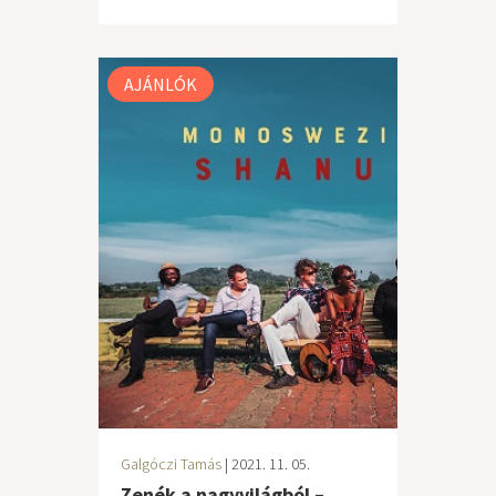
AJÁNLÓK
Galgóczi Tamás
| 2021. 11. 05.
Zenék a nagyvilágból –