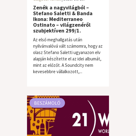
Zenék a nagyvilágból –
Stefano Saletti & Banda
Ikona: Mediterraneo
Ostinato – világzenéről
szubjektíven 299/1.
Az első meghallgatás után
nyilvánvalóvá vált számomra, hogy az
olasz Stefano Saletti ugyanazon elv
alapján készítette el az idei albumát,
mint az előzőt. A Soundcity nem
kevesebbre vállalkozott,...
világzene / folk
BESZÁMOLÓ