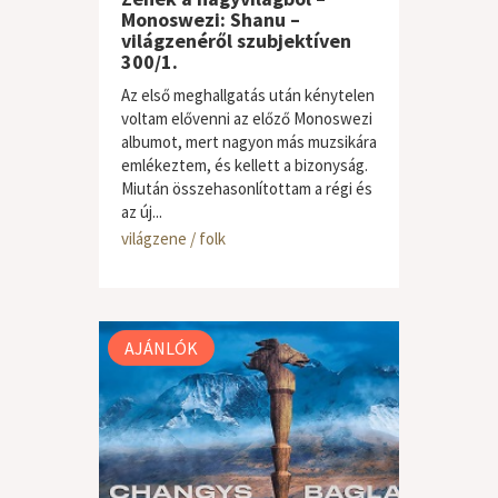
Monoswezi: Shanu –
világzenéről szubjektíven
300/1.
Az első meghallgatás után kénytelen
voltam elővenni az előző Monoswezi
albumot, mert nagyon más muzsikára
emlékeztem, és kellett a bizonyság.
Miután összehasonlítottam a régi és
az új...
világzene / folk
AJÁNLÓK