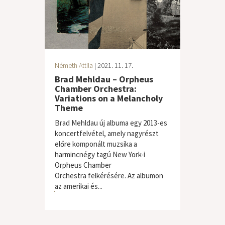
Németh Attila
| 2021. 11. 17.
Brad Mehldau – Orpheus
Chamber Orchestra:
Variations on a Melancholy
Theme
Brad Mehldau új albuma egy 2013-es
koncertfelvétel, amely nagyrészt
előre komponált muzsika a
harmincnégy tagú New York-i
Orpheus Chamber
Orchestra felkérésére. Az albumon
az amerikai és...
jazz / blues
,
klasszikus zene