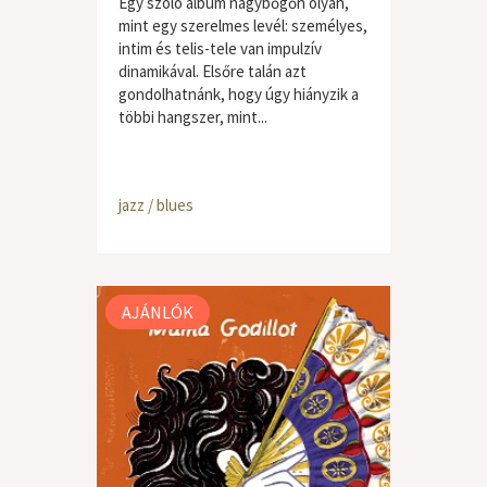
Egy szóló album nagybőgőn olyan,
mint egy szerelmes levél: személyes,
intim és telis-tele van impulzív
dinamikával. Elsőre talán azt
gondolhatnánk, hogy úgy hiányzik a
többi hangszer, mint...
jazz / blues
AJÁNLÓK