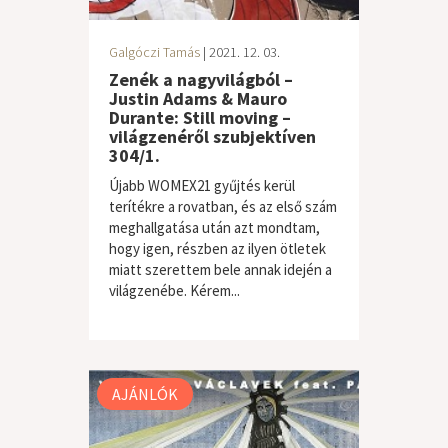
Galgóczi Tamás
| 2021. 12. 03.
Zenék a nagyvilágból –
Justin Adams & Mauro
Durante: Still moving –
világzenéről szubjektíven
304/1.
Újabb WOMEX21 gyűjtés kerül
terítékre a rovatban, és az első szám
meghallgatása után azt mondtam,
hogy igen, részben az ilyen ötletek
miatt szerettem bele annak idején a
világzenébe. Kérem...
világzene / folk
AJÁNLÓK