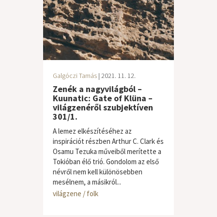
Galgóczi Tamás
| 2021. 11. 12.
Zenék a nagyvilágból –
Kuunatic: Gate of Klüna –
világzenéről szubjektíven
301/1.
A lemez elkészítéséhez az
inspirációt részben Arthur C. Clark és
Osamu Tezuka műveiből merítette a
Tokióban élő trió. Gondolom az első
névről nem kell különösebben
mesélnem, a másikról...
világzene / folk