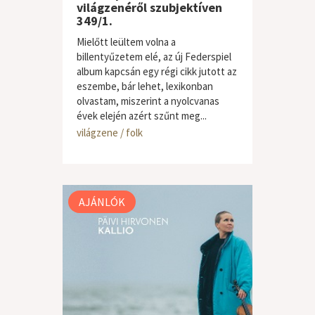
világzenéről szubjektíven
349/1.
Mielőtt leültem volna a
billentyűzetem elé, az új Federspiel
album kapcsán egy régi cikk jutott az
eszembe, bár lehet, lexikonban
olvastam, miszerint a nyolcvanas
évek elején azért szűnt meg...
világzene / folk
AJÁNLÓK