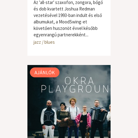
Az 'all-star' szaxofon, zongora, bőgő
és dob kvartett Joshua Redman
vezetésével 1993-ban indult és első
albumukat, a MoodSwing-et
követően huszonöt évvel később
egyenrangú partnerekként...
jazz / blues
AJÁNLÓK