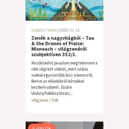
Galgóczi Tamás
| 2022. 11. 11.
Zenék a nagyvilágból – Tau
& the Drones of Praise:
Misneach – világzenéről
szubjektíven 352/1.
Kezdésként javaslom megtekinteni a
cikk végi két videót, mert utána
sokkal egyszerűbb lesz a lemezről,
illetve az előadókról leírtakkal
kezdeni valamit. Elsőre
látásra/hallásra bizarr,...
világzene / folk
AJÁNLÓK