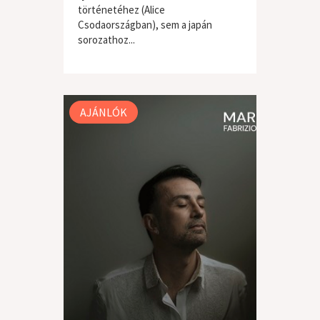
történetéhez (Alice
Csodaországban), sem a japán
sorozathoz...
világzene / folk
AJÁNLÓK