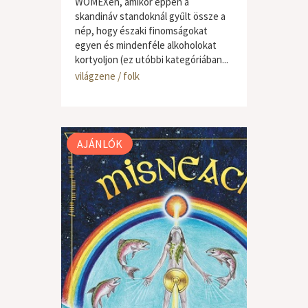
WOMEXen, amikor éppen a
skandináv standoknál gyűlt össze a
nép, hogy északi finomságokat
egyen és mindenféle alkoholokat
kortyoljon (ez utóbbi kategóriában...
világzene / folk
AJÁNLÓK