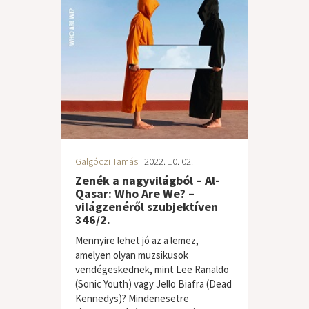
Galgóczi Tamás
| 2022. 10. 02.
Zenék a nagyvilágból – Al-
Qasar: Who Are We? –
világzenéről szubjektíven
346/2.
Mennyire lehet jó az a lemez,
amelyen olyan muzsikusok
vendégeskednek, mint Lee Ranaldo
(Sonic Youth) vagy Jello Biafra (Dead
Kennedys)? Mindenesetre