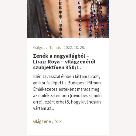
Galgóczi Tamás
| 2022. 10. 28.
Zenék a nagyvilágból –
Liraz: Roya – világzenéről
szubjektíven 350/1.
Idén tavasszal élőben láttam Lirazt,
amikor fellépett a Budapest Ritmon.
Emlékezetes esteként maradt meg
az emlékeztemben (rövid beszámoló
erre), ezért érhető, hogy kíváncsian
vártam az...
világzene / folk