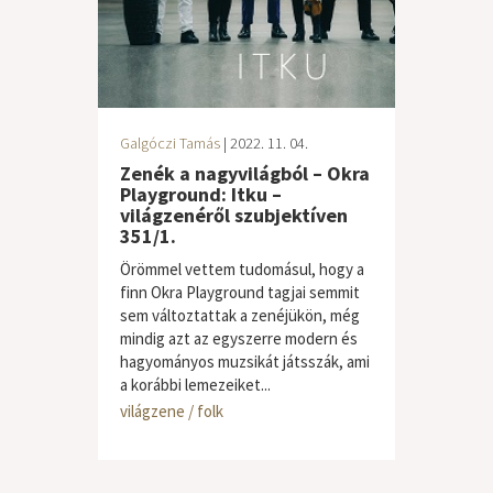
Galgóczi Tamás
| 2022. 11. 04.
Zenék a nagyvilágból – Okra
Playground: Itku –
világzenéről szubjektíven
351/1.
Örömmel vettem tudomásul, hogy a
finn Okra Playground tagjai semmit
sem változtattak a zenéjükön, még
mindig azt az egyszerre modern és
hagyományos muzsikát játsszák, ami
a korábbi lemezeiket...
világzene / folk