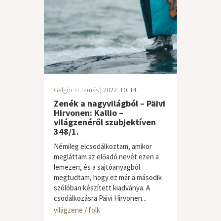
Galgóczi Tamás
| 2022. 10. 14.
Zenék a nagyvilágból – Päivi
Hirvonen: Kallio –
világzenéről szubjektíven
348/1.
Némileg elcsodálkoztam, amikor
megláttam az előadó nevét ezen a
lemezen, és a sajtóanyagból
megtudtam, hogy ez már a második
szólóban készített kiadványa. A
csodálkozásra Päivi Hirvonen...
világzene / folk