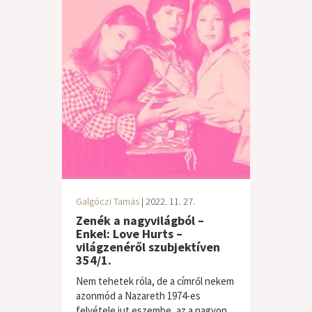
Galgóczi Tamás
| 2022. 11. 27.
Zenék a nagyvilágból –
Enkel: Love Hurts –
világzenéről szubjektíven
354/1.
Nem tehetek róla, de a címről nekem
azonmód a Nazareth 1974-es
felvétele jut eszembe, az a nagyon