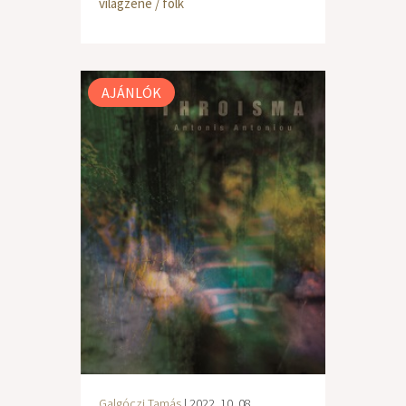
világzene / folk
AJÁNLÓK
Galgóczi Tamás
| 2022. 10. 08.