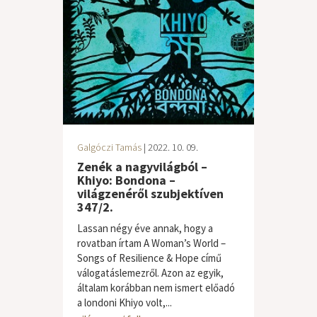
Galgóczi Tamás
| 2022. 10. 09.
Zenék a nagyvilágból –
Khiyo: Bondona –
világzenéről szubjektíven
347/2.
Lassan négy éve annak, hogy a
rovatban írtam A Woman’s World –
Songs of Resilience & Hope című
válogatáslemezről. Azon az egyik,
általam korábban nem ismert előadó
a londoni Khiyo volt,...