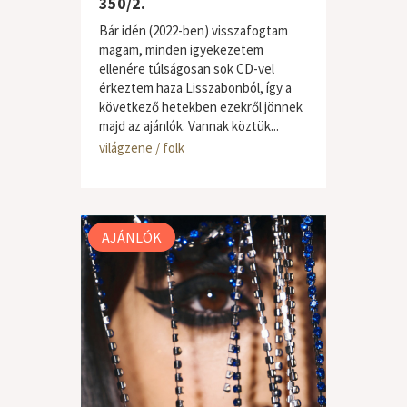
350/2.
Bár idén (2022-ben) visszafogtam
magam, minden igyekezetem
ellenére túlságosan sok CD-vel
érkeztem haza Lisszabonból, így a
következő hetekben ezekről jönnek
majd az ajánlók. Vannak köztük...
világzene / folk
AJÁNLÓK