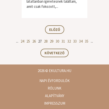
látatlanban ígéretesnek találtam,
amit csak fokozott,...
világzene / folk
ELŐZŐ
...
24
25
26
27
28
29
30
31
32
33
34
35
...
KÖVETKEZŐ
2026
© EKULTURA.HU
NAPI ÉVFORDULÓK
RÓLUNK
ALAPÍTVÁNY
IMPRESSZUM