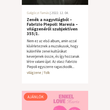
Galgóczi Tamás
| 2022. 12. 04.
Zenék a nagyvilágból –
Fabrizio Piepoli: Maresia –
világzenéről szubjektíven
355/1.
Nem ez az első album, amin azzal
kísérleteznek a muzsikusok, hogy
különféle zenei kultúrákat
keverjenek össze, és így hozzanak
létre valami újat. Az olasz Fabrizio
Piepoli egyszerre ragaszkodik...
világzene / folk
AJÁNLÓK