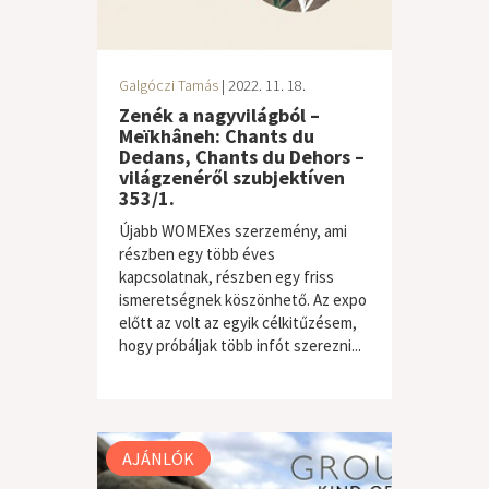
Galgóczi Tamás
| 2022. 11. 18.
Zenék a nagyvilágból –
Meïkhâneh: Chants du
Dedans, Chants du Dehors –
világzenéről szubjektíven
353/1.
Újabb WOMEXes szerzemény, ami
részben egy több éves
kapcsolatnak, részben egy friss
ismeretségnek köszönhető. Az expo
előtt az volt az egyik célkitűzésem,
hogy próbáljak több infót szerezni...
világzene / folk
AJÁNLÓK