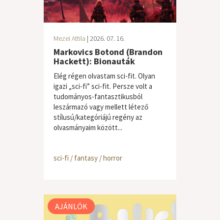
Mezei Attila
| 2026. 07. 16.
Markovics Botond (Brandon
Hackett): Bionauták
Elég régen olvastam sci-fit. Olyan
igazi „sci-fi” sci-fit. Persze volt a
tudományos-fantasztikusból
leszármazó vagy mellett létező
stílusú/kategóriájú regény az
olvasmányaim között...
sci-fi / fantasy / horror
AJÁNLÓK