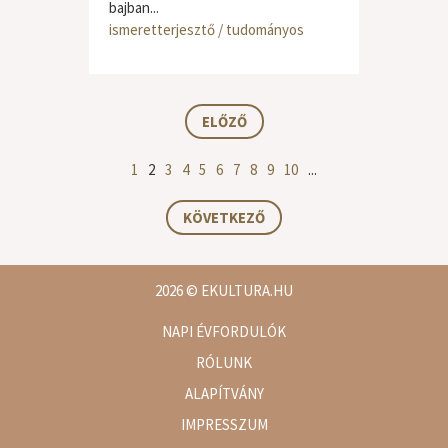
bajban...
ismeretterjesztő / tudományos
ELŐZŐ
1
2
3
4
5
6
7
8
9
10
...
KÖVETKEZŐ
2026
© EKULTURA.HU
NAPI ÉVFORDULÓK
RÓLUNK
ALAPÍTVÁNY
IMPRESSZUM