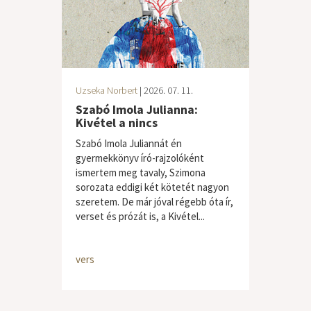
Uzseka Norbert
| 2026. 07. 11.
Szabó Imola Julianna:
Kivétel a nincs
Szabó Imola Juliannát én
gyermekkönyv író-rajzolóként
ismertem meg tavaly, Szimona
sorozata eddigi két kötetét nagyon
szeretem. De már jóval régebb óta ír,
verset és prózát is, a Kivétel...
vers