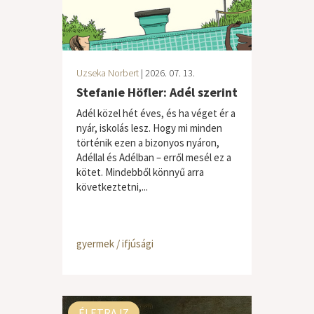
Uzseka Norbert
| 2026. 07. 13.
Stefanie Höfler: Adél szerint
Adél közel hét éves, és ha véget ér a
nyár, iskolás lesz. Hogy mi minden
történik ezen a bizonyos nyáron,
Adéllal és Adélban – erről mesél ez a
kötet. Mindebből könnyű arra
következtetni,...
gyermek / ifjúsági
ÉLETRAJZ