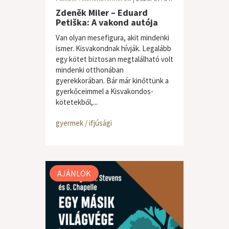
Zdeněk Miler – Eduard
Petiška: A vakond autója
Van olyan mesefigura, akit mindenki
ismer. Kisvakondnak hívják. Legalább
egy kötet biztosan megtalálható volt
mindenki otthonában
gyerekkorában. Bár már kinőttünk a
gyerkőceimmel a Kisvakondos-
kötetekből,...
gyermek / ifjúsági
AJÁNLÓK