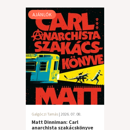
AJÁNLÓK
Galgóczi Tamás
| 2026. 07. 08.
Matt Dinniman: Carl
anarchista szakácskönyve