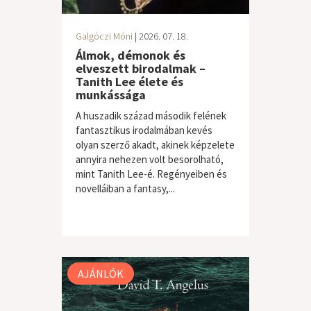
Galgóczi Móni
| 2026. 07. 18.
Álmok, démonok és
elveszett birodalmak –
Tanith Lee élete és
munkássága
A huszadik század második felének
fantasztikus irodalmában kevés
olyan szerző akadt, akinek képzelete
annyira nehezen volt besorolható,
mint Tanith Lee-é. Regényeiben és
novelláiban a fantasy,...
AJÁNLÓK