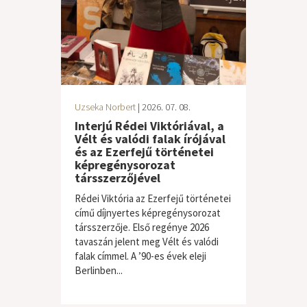
Uzseka Norbert
| 2026. 07. 08.
Interjú Rédei Viktóriával, a
Vélt és valódi falak írójával
és az Ezerfejű történetei
képregénysorozat
társszerzőjével
Rédei Viktória az Ezerfejű történetei
című díjnyertes képregénysorozat
társszerzője. Első regénye 2026
tavaszán jelent meg Vélt és valódi
falak címmel. A ’90-es évek eleji
Berlinben...