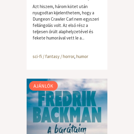
Azt hiszem, három kötet után
nyugodtan kijelenthetem, hogy a
Dungeon Crawler Carl nem egyszeri
fellángolás volt. Az első rész a
teljesen őrült alaphelyzetével és
fekete humorával vett le a...
sci-fi / fantasy / horror
,
humor
AJÁNLÓK