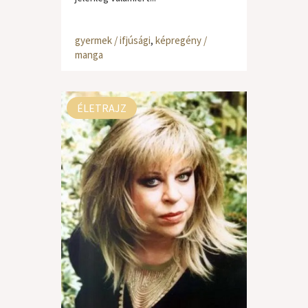
gyermek / ifjúsági
,
képregény /
manga
ÉLETRAJZ