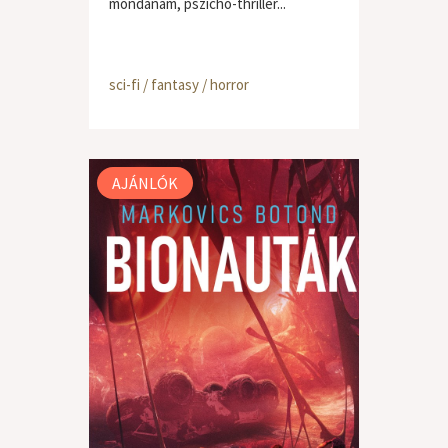
mondanám, pszicho-thriller...
sci-fi / fantasy / horror
AJÁNLÓK