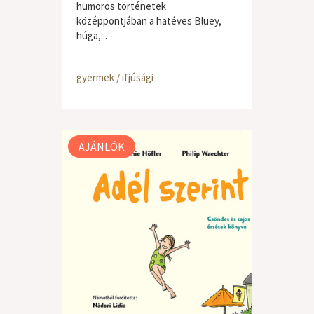
humoros történetek
középpontjában a hatéves Bluey,
húga,...
gyermek / ifjúsági
AJÁNLÓK