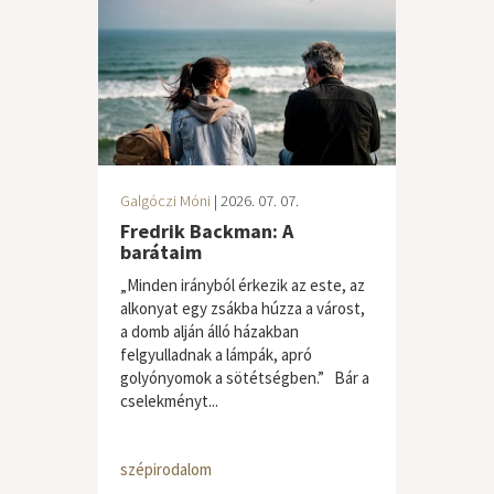
Galgóczi Móni
| 2026. 07. 07.
Fredrik Backman: A
barátaim
„Minden irányból érkezik az este, az
alkonyat egy zsákba húzza a várost,
a domb alján álló házakban
felgyulladnak a lámpák, apró
golyónyomok a sötétségben.” Bár a
cselekményt...
szépirodalom