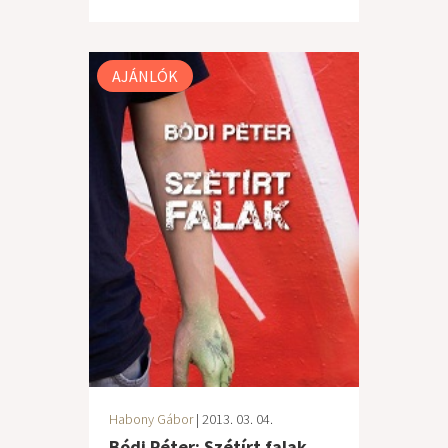
AJÁNLÓK
Habony Gábor
| 2013. 03. 04.
Bódi Péter: Szétírt falak