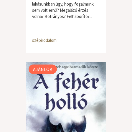
lakásunkban úgy, hogy fogalmunk
sem volt erről? Megalázó érzés
volna? Botrányos? Felháborító?...
szépirodalom
AJÁNLÓK