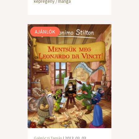
képregény / manga
AJÁNLÓK
Galgóczi Tamás
| 2013. 03. 03.