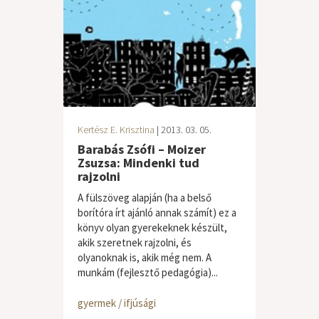
Kertész E. Krisztina
| 2013. 03. 05.
Barabás Zsófi – Moizer
Zsuzsa: Mindenki tud
rajzolni
A fülszöveg alapján (ha a belső
borítóra írt ajánló annak számít) ez a
könyv olyan gyerekeknek készült,
akik szeretnek rajzolni, és
olyanoknak is, akik még nem. A
munkám (fejlesztő pedagógia)...
gyermek / ifjúsági