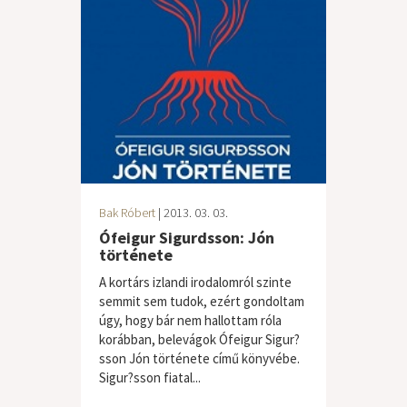
Bak Róbert
| 2013. 03. 03.
Ófeigur Sigurdsson: Jón
története
A kortárs izlandi irodalomról szinte
semmit sem tudok, ezért gondoltam
úgy, hogy bár nem hallottam róla
korábban, belevágok Ófeigur Sigur?
sson Jón története című könyvébe.
Sigur?sson fiatal...