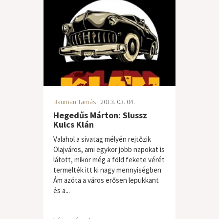
Bauman Tamás
| 2013. 03. 04.
Hegedűs Márton: Slussz
Kulcs Klán
Valahol a sivatag mélyén rejtőzik
Olajváros, ami egykor jobb napokat is
látott, mikor még a föld fekete vérét
termelték itt ki nagy mennyiségben.
Ám azóta a város erősen lepukkant
és a...