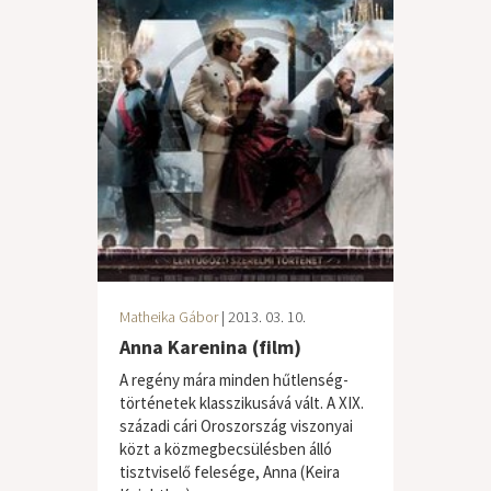
Matheika Gábor
| 2013. 03. 10.
Anna Karenina (film)
A regény mára minden hűtlenség-
történetek klasszikusává vált. A XIX.
századi cári Oroszország viszonyai
közt a közmegbecsülésben álló
tisztviselő felesége, Anna (Keira