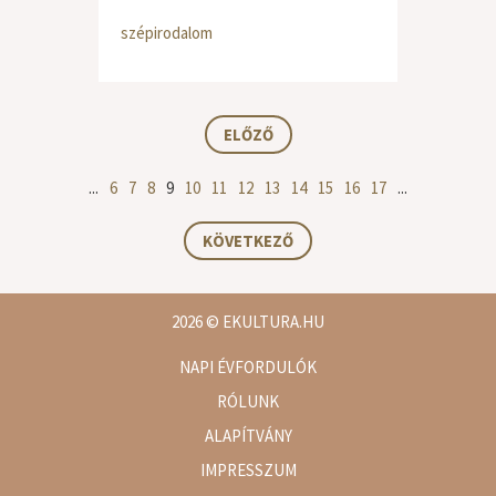
szépirodalom
ELŐZŐ
...
6
7
8
9
10
11
12
13
14
15
16
17
...
KÖVETKEZŐ
2026
© EKULTURA.HU
NAPI ÉVFORDULÓK
RÓLUNK
ALAPÍTVÁNY
IMPRESSZUM