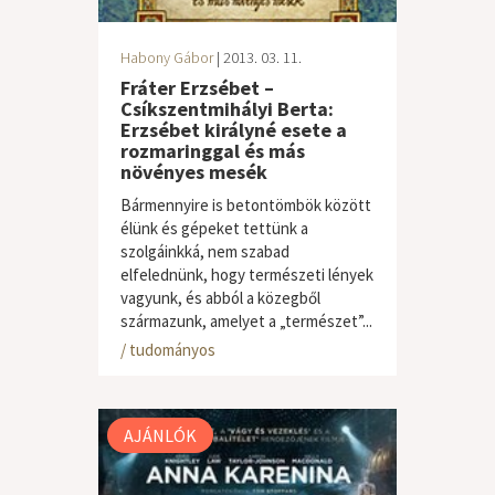
Habony Gábor
| 2013. 03. 11.
Fráter Erzsébet –
Csíkszentmihályi Berta:
Erzsébet királyné esete a
rozmaringgal és más
növényes mesék
Bármennyire is betontömbök között
élünk és gépeket tettünk a
szolgáinkká, nem szabad
elfelednünk, hogy természeti lények
vagyunk, és abból a közegből
származunk, amelyet a „természet”...
gyermek / ifjúsági
,
ismeretterjesztő
/ tudományos
AJÁNLÓK