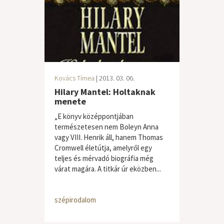
Kovács Tímea
| 2013. 03. 06.
Hilary Mantel: Holtaknak
menete
„E könyv középpontjában
természetesen nem Boleyn Anna
vagy VIII. Henrik áll, hanem Thomas
Cromwell életútja, amelyről egy
teljes és mérvadó biográfia még
várat magára. A titkár úr eközben...
szépirodalom