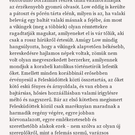
előforduló borzalmas részek talán eltántoríthatják
az érzékenyebb gyomrú olvasót. Low eddig is kerülte
a pátoszt és pőrén tárta elénk, milyen is az, ha valaki
belevág egy baltát valaki másnak a fejébe, ám most
a vikingek (meg a többiek) olyan rémtettekre
ragadtatják magukat, amilyeneket el is vár tőlük, aki
csak a rossz hírükről értesült. Amúgy Low mindig
hangsúlyozta, hogy a vikingek alapvetően békésebb,
kereskedésre hajlamos népek voltak, zömük nem
volt olyan megveszekedett berzerker, amilyennek
mondjuk a korabeli katolikus történetírók lefestik
őket. Emellett minden korábbinál erősebben
érvényesül a Felesküdöttek közti összetartás, az őket
kötő eskü fényes és árnyoldala, és van ebben a
bajtársias, hősies hozzáállásban valami irigylésre
méltó és nagyszerű. Bár az első kötetben megismert
Felesküdöttek közül csak maréknyian maradnak a
harmadik regény végére, egyre jobban
körvonalazott, egyre emlékezetesebb és
szerethetőbb alakok ezek – nem szólva az olyan új
szereplőkről, mint a felemás szemű, varázsos