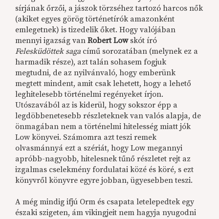
sírjának őrzői, a jászok törzséhez tartozó harcos nők
(akiket egyes görög történetírók amazonként
emlegetnek) is tizedelik őket. Hogy valójában
mennyi igazság van
Robert Low
skót író
Felesküdöttek saga
című sorozatában (melynek ez a
harmadik része), azt talán sohasem fogjuk
megtudni, de az nyilvánvaló, hogy emberünk
megtett mindent, amit csak lehetett, hogy a lehető
leghitelesebb történelmi regényeket írjon.
Utószavából az is kiderül, hogy sokszor épp a
legdöbbenetesebb részleteknek van valós alapja, de
önmagában nem a történelmi hitelesség miatt jók
Low könyvei. Számomra azt teszi remek
olvasmánnyá ezt a szériát, hogy Low megannyi
apróbb-nagyobb, hitelesnek tűnő részletet rejt az
izgalmas cselekmény fordulatai közé és köré, s ezt
könyvről könyvre egyre jobban, ügyesebben teszi.
A még mindig ifjú Orm és csapata letelepedtek egy
északi szigeten, ám vikingjeit nem hagyja nyugodni