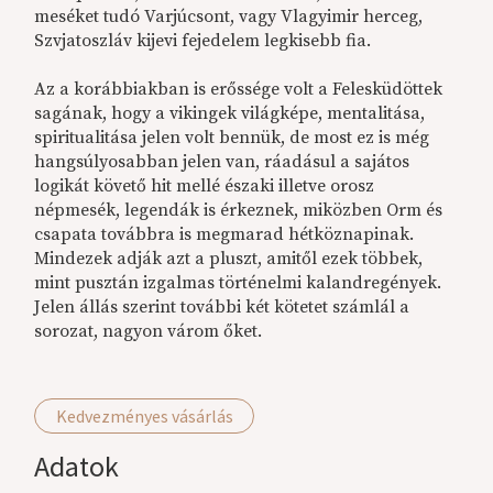
meséket tudó Varjúcsont, vagy Vlagyimir herceg,
Szvjatoszláv kijevi fejedelem legkisebb fia.
Az a korábbiakban is erőssége volt a Felesküdöttek
sagának, hogy a vikingek világképe, mentalitása,
spiritualitása jelen volt bennük, de most ez is még
hangsúlyosabban jelen van, ráadásul a sajátos
logikát követő hit mellé északi illetve orosz
népmesék, legendák is érkeznek, miközben Orm és
csapata továbbra is megmarad hétköznapinak.
Mindezek adják azt a pluszt, amitől ezek többek,
mint pusztán izgalmas történelmi kalandregények.
Jelen állás szerint további két kötetet számlál a
sorozat, nagyon várom őket.
Kedvezményes vásárlás
Adatok