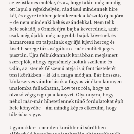
az ezüstkincs emléke, és az, hogy talán még mindig
ott lapul a rejtekhelyén, ráadásul mindennek híre
kél, és egyre többen jelentkeznek a készülő új hajóra
– de nem mindenki békés szándékkal. Nem telik
bele sok idő, s Ormék újra bajba keverednek, amit
csak még újabb, még nagyobb bajok követnek és
hamarosan ott talpalnak egy ifjú kijevi herceg és
kisebb serege társaságában a már említett jeges
pusztán. Újra felbukkannak korábban megismert
szereplők, ahogy egynémely holtak szelleme és
Odin, az istenek félszemű atyja is újfent tiszteletét
teszi körükben – ki-ki a maga módján. Bár hosszas,
kínkeserves vándorlásuk a fagyos vidéken könnyen
unalomba fulladhatna, Low tesz róla, hogy az
olvasó végig izgulja a könyvet. Olyannyira, hogy
néhol már-már hihetetlennek tűnő fordulatokat épít
bele könyvébe – ám mindig képes elkerülni, hogy
túlzásba vigye.
Ugyanakkor a minden korábbinál sűrűbben