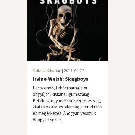
Szilvási Krisztián
| 2013. 01. 22.
Irvine Welsh: Skagboys
Fecskendő, fehér (barna) por,
öngyújtó, kiskanál, gumiszalag.
Kellékek, ugyanakkor kezdet és vég,
kilátás és kilátástalanság, menekülés
és megérkezés. Ahogyan vesszük.
Ahogyan sokan...