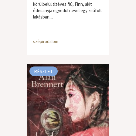
körülbelül tízéves fiú, Finn, akit
édesanyja egyedül nevel egy zsúfolt
lakásban....
szépirodalom
RÉSZLET