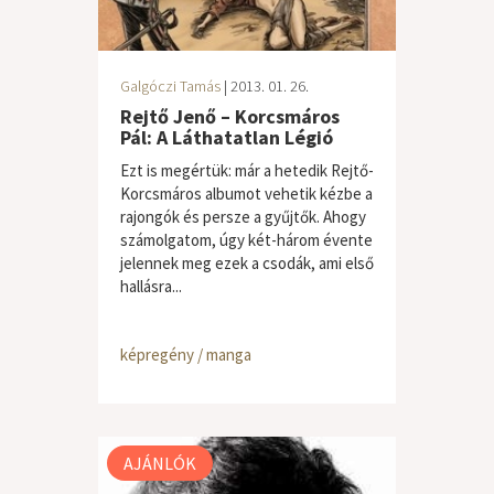
Galgóczi Tamás
| 2013. 01. 26.
Rejtő Jenő – Korcsmáros
Pál: A Láthatatlan Légió
Ezt is megértük: már a hetedik Rejtő-
Korcsmáros albumot vehetik kézbe a
rajongók és persze a gyűjtők. Ahogy
számolgatom, úgy két-három évente
jelennek meg ezek a csodák, ami első
hallásra...
képregény / manga
AJÁNLÓK