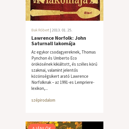
Bak Róbert
| 2013. 01. 25.
Lawrence Norfolk: John
Saturnall lakomája
Az egykor csodagyereknek, Thomas
Pynchon és Umberto Eco
örökösének kikiáltott, és széles körű
szakmai, valamint jelentős
közönségsikert arató Lawrence
Norfolknak – az 1991-es Lempriere-
lexikon,...
szépirodalom
AJÁNLÓK