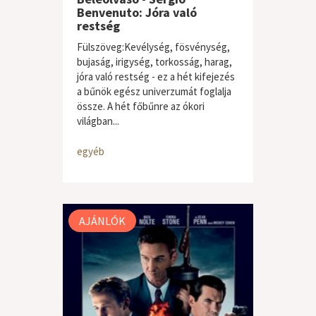
Benvenuto: Jóra való
restség
Fülszöveg:Kevélység, fösvénység,
bujaság, irigység, torkosság, harag,
jóra való restség - ez a hét kifejezés
a bűnök egész univerzumát foglalja
össze. A hét főbűnre az ókori
világban...
egyéb
AJÁNLÓK