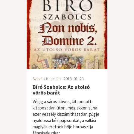
Szilvási Krisztián
| 2013. 01. 28.
Bíró Szabolcs: Az utolsó
vörös barát
Végig a sáros-köves, kitaposott-
kitaposatlan úton, még akkor is, ha
ezer veszély kiszámíthatatlan gőgje
nyaldossa kézipajzsunkat, a vallási
máglyák eretnek hője horpasztja
fémsisakunkat,...