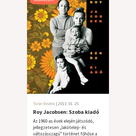
Turán Beatrix
| 2013. 01. 25.
Roy Jacobsen: Szoba kiadó
Az 1960-as évek elején játszódó,
jellegzetesen „lakótelep- és
változásszagú” történet főhőse a