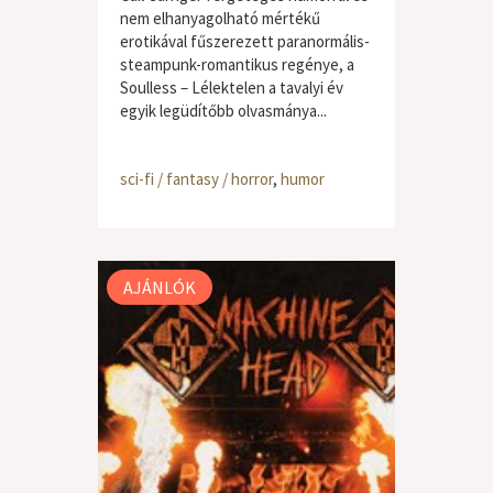
nem elhanyagolható mértékű
erotikával fűszerezett paranormális-
steampunk-romantikus regénye, a
Soulless – Lélektelen a tavalyi év
egyik legüdítőbb olvasmánya...
sci-fi / fantasy / horror
,
humor
AJÁNLÓK