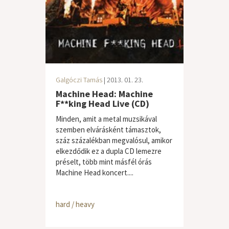
Galgóczi Tamás
| 2013. 01. 23.
Machine Head: Machine
F**king Head Live (CD)
Minden, amit a metal muzsikával
szemben elvárásként támasztok,
száz százalékban megvalósul, amikor
elkezdődik ez a dupla CD lemezre
préselt, több mint másfél órás
Machine Head koncert....
hard / heavy