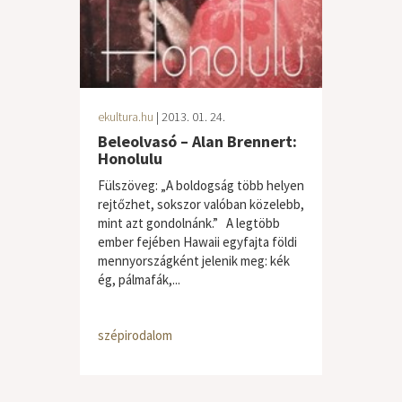
ekultura.hu
| 2013. 01. 24.
Beleolvasó – Alan Brennert:
Honolulu
Fülszöveg: „A boldogság több helyen
rejtőzhet, sokszor valóban közelebb,
mint azt gondolnánk.” A legtöbb
ember fejében Hawaii egyfajta földi
mennyországként jelenik meg: kék
ég, pálmafák,...
szépirodalom