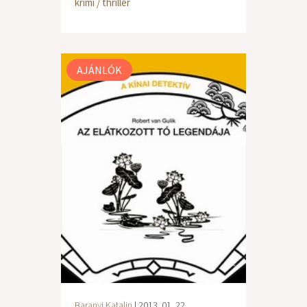
krimi / thriller
AJÁNLÓK
Baranyi Katalin
| 2013. 01. 22.