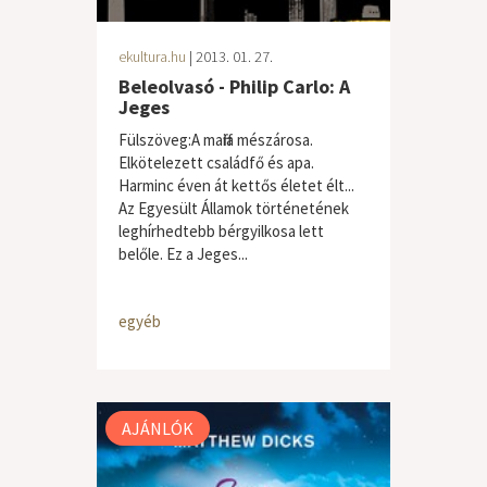
ekultura.hu
| 2013. 01. 27.
Beleolvasó - Philip Carlo: A
Jeges
Fülszöveg:A maffia mészárosa.
Elkötelezett családfő és apa.
Harminc éven át kettős életet élt...
Az Egyesült Államok történetének
leghírhedtebb bérgyilkosa lett
belőle. Ez a Jeges...
egyéb
AJÁNLÓK