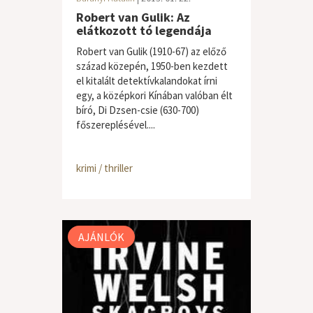
Robert van Gulik: Az
elátkozott tó legendája
Robert van Gulik (1910-67) az előző
század közepén, 1950-ben kezdett
el kitalált detektívkalandokat írni
egy, a középkori Kínában valóban élt
bíró, Di Dzsen-csie (630-700)
főszereplésével....
krimi / thriller
AJÁNLÓK