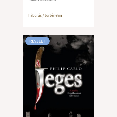
háborús / történelmi
RÉSZLET