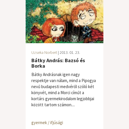
Uzseka Norbert
| 2013. 01. 23.
Bátky András: Bazsó és
Borka
Bátky Andrásnak igen nagy
respektje van nálam, mind a Pipogya
nevű budapesti medvéről szóló két
könyvét, mind a Morci címűt a
kortárs gyermekirodalom legjobbjai
között tartom számon....
gyermek / ifjúsági