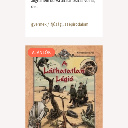
alighanem durva általánosítás volna,
de...
gyermek / ifjúsági
,
szépirodalom
AJÁNLÓK