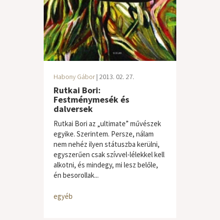
Habony Gábor
| 2013. 02. 27.
Rutkai Bori:
Festménymesék és
dalversek
Rutkai Bori az „ultimate” művészek
egyike. Szerintem. Persze, nálam
nem nehéz ilyen státuszba kerülni,
egyszerűen csak szívvel-lélekkel kell
alkotni, és mindegy, mi lesz belőle,
én besorollak...
egyéb