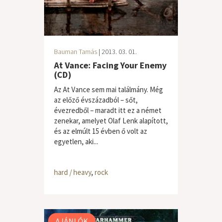
Bauman Tamás
| 2013. 03. 01.
At Vance: Facing Your Enemy
(CD)
Az At Vance sem mai találmány. Még
az előző évszázadból – sőt,
évezredből – maradt itt ez a német
zenekar, amelyet Olaf Lenk alapított,
és az elmúlt 15 évben ő volt az
egyetlen, aki...
hard / heavy
,
rock
AJÁNLÓK