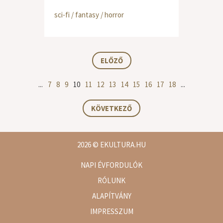
sci-fi / fantasy / horror
ELŐZŐ
...
7
8
9
10
11
12
13
14
15
16
17
18
...
KÖVETKEZŐ
2026
© EKULTURA.HU
NAPI ÉVFORDULÓK
RÓLUNK
ALAPÍTVÁNY
IMPRESSZUM