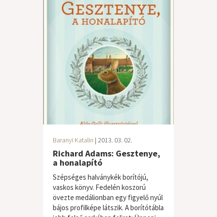
Baranyi Katalin
| 2013. 03. 02.
Richard Adams: Gesztenye,
a honalapító
Szépséges halványkék borítójú,
vaskos könyv. Fedelén koszorú
övezte medálionban egy figyelő nyúl
bájos profilképe látszik. A borítótábla