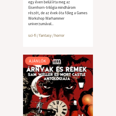
egy éven belül írta meg az
Eisenhorn-trilógia mindhárom
részét, de az évek óta főleg a Games
Workshop Warhammer
univerzumával...
sci-fi / fantasy / horror
AJÁNLÓK