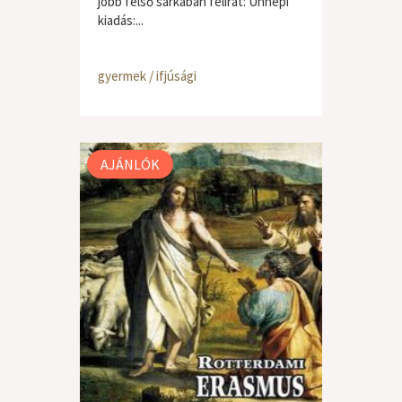
jobb felső sarkában felirat: Ünnepi
kiadás:...
gyermek / ifjúsági
AJÁNLÓK