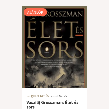
AJÁNLÓK
Galgóczi Tamás
| 2013. 02. 27.
Vaszilij Grosszman: Élet és
sors