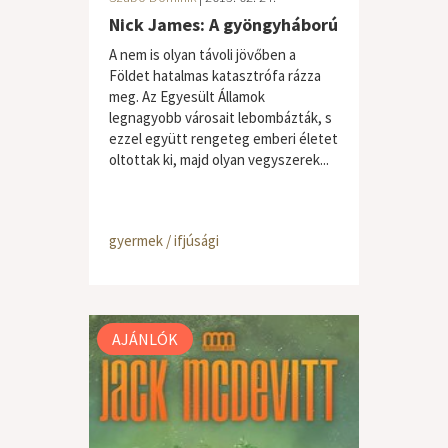
Nick James: A gyöngyháború
A nem is olyan távoli jövőben a
Földet hatalmas katasztrófa rázza
meg. Az Egyesült Államok
legnagyobb városait lebombázták, s
ezzel együtt rengeteg emberi életet
oltottak ki, majd olyan vegyszerek...
gyermek / ifjúsági
AJÁNLÓK