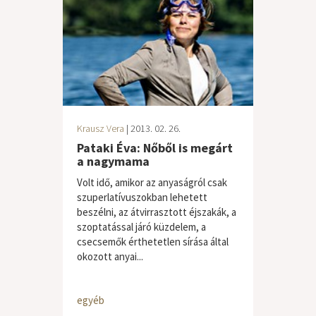
Krausz Vera
| 2013. 02. 26.
Pataki Éva: Nőből is megárt
a nagymama
Volt idő, amikor az anyaságról csak
szuperlatívuszokban lehetett
beszélni, az átvirrasztott éjszakák, a
szoptatással járó küzdelem, a
csecsemők érthetetlen sírása által
okozott anyai...
egyéb