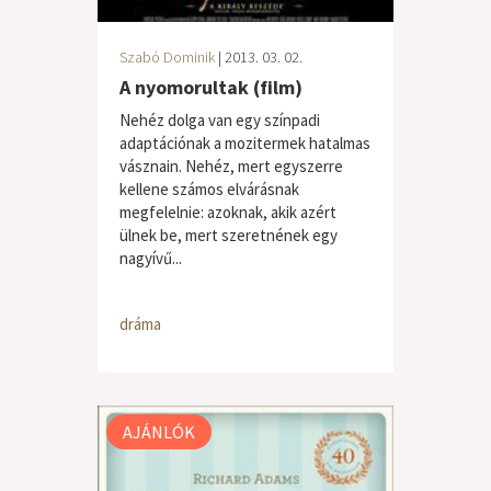
Szabó Dominik
| 2013. 03. 02.
A nyomorultak (film)
Nehéz dolga van egy színpadi
adaptációnak a mozitermek hatalmas
vásznain. Nehéz, mert egyszerre
kellene számos elvárásnak
megfelelnie: azoknak, akik azért
ülnek be, mert szeretnének egy
nagyívű...
dráma
AJÁNLÓK