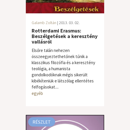
Galamb Zoltán
| 2013. 03. 02.
Rotterdami Erasmus:
Beszélgetések a keresztény
vallásról
Elsőre talán nehezen
összeegyeztethetőnek tűnik a
klasszikus filozófia és a keresztény
teológia, a humanista
gondolkodóknak mégis sikerült
kibékíteniük e látszólag ellentétes
felfogásokat....
egyéb
RÉSZLET