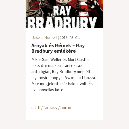
Uzseka Norbert
| 2013. 03. 01.
Árnyak és Rémek – Ray
Bradbury emlékére
Mikor Sam Weller és Mort Castle
elkezdte összeállítani ezt az
antológiát, Ray Bradbury még élt,
olyannyira, hogy előszót is írt hozzá.
Mire megjelent, már halott volt. És
ez a novellás kötet...
sci-fi / fantasy / horror