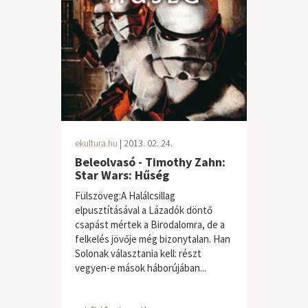
ekultura.hu
| 2013. 02. 24.
Beleolvasó - Timothy Zahn:
Star Wars: Hűség
Fülszöveg:A Halálcsillag
elpusztításával a Lázadók döntő
csapást mértek a Birodalomra, de a
felkelés jövője még bizonytalan. Han
Solonak választania kell: részt
vegyen-e mások háborújában...