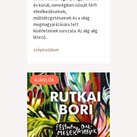
év körüli, nemrégiben nősült férfi
elmélkedéseinek,
múltidézgetéseinek és a világ
megmagyarázására tett
kísérleteinek sorozata. Az alig-alig
létező...
szépirodalom
AJÁNLÓK