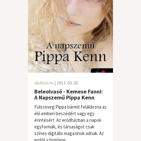
ekultura.hu
| 2013. 03. 02.
Beleolvasó - Kemese Fanni:
A Napszemű Pippa Kenn
Fülszöveg:Pippa bármit feláldozna az
élő emberi beszédért vagy egy
érintésért. Az erődházban a napok
egyformák, és társaságot csak
színes digitális magazinok adnak. Az
erdőt a biológiai...