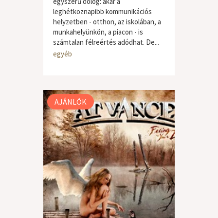
egyszerű dolog: akár a
leghétköznapibb kommunikációs
helyzetben - otthon, az iskolában, a
munkahelyünkön, a piacon - is
számtalan félreértés adódhat. De...
egyéb
AJÁNLÓK