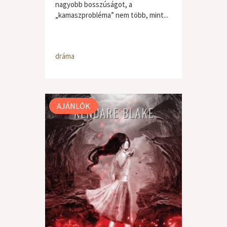
nagyobb bosszúságot, a
„kamaszprobléma” nem több, mint...
dráma
AJÁNLÓK