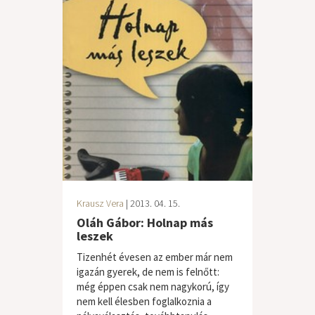
Krausz Vera
| 2013. 04. 15.
Oláh Gábor: Holnap más
leszek
Tizenhét évesen az ember már nem
igazán gyerek, de nem is felnőtt:
még éppen csak nem nagykorú, így
nem kell élesben foglalkoznia a