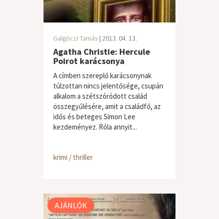
Galgóczi Tamás
| 2013. 04. 13.
Agatha Christie: Hercule
Poirot karácsonya
A címben szereplő karácsonynak
túlzottan nincs jelentősége, csupán
alkalom a szétszóródott család
összegyűlésére, amit a családfő, az
idős és beteges Simon Lee
kezdeményez. Róla annyit...
krimi / thriller
AJÁNLÓK