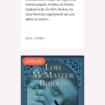
önmarcangoló, ironikus és hősies.
Gyakran iszik. És férfi. Kivéve, ha
Sara Paretsky regényeiről van szó:
akkor az utolsó...
krimi / thriller
AJÁNLÓK