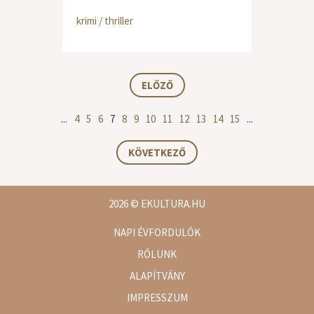
krimi / thriller
ELŐZŐ
...
4
5
6
7
8
9
10
11
12
13
14
15
...
KÖVETKEZŐ
2026
© EKULTURA.HU
NAPI ÉVFORDULÓK
RÓLUNK
ALAPÍTVÁNY
IMPRESSZUM