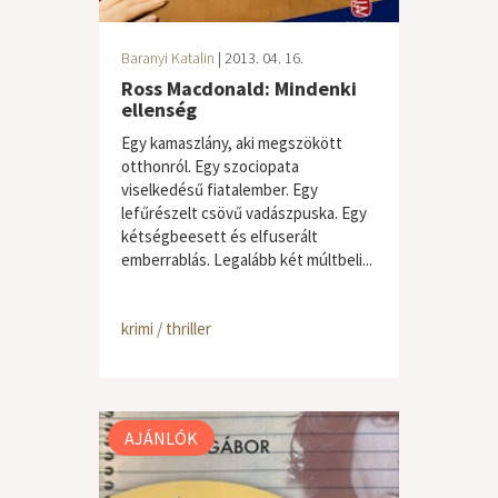
Baranyi Katalin
| 2013. 04. 16.
Ross Macdonald: Mindenki
ellenség
Egy kamaszlány, aki megszökött
otthonról. Egy szociopata
viselkedésű fiatalember. Egy
lefűrészelt csövű vadászpuska. Egy
kétségbeesett és elfuserált
emberrablás. Legalább két múltbeli...
krimi / thriller
AJÁNLÓK