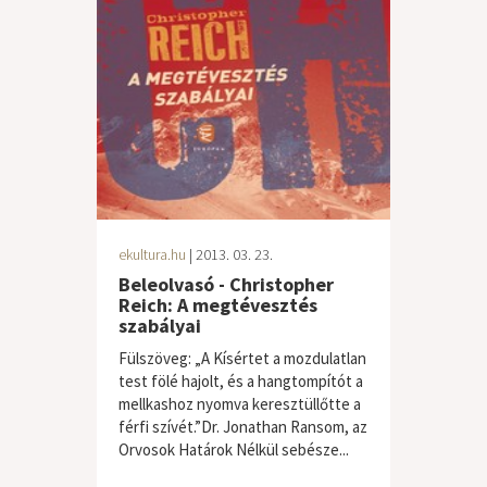
ekultura.hu
| 2013. 03. 23.
Beleolvasó - Christopher
Reich: A megtévesztés
szabályai
Fülszöveg: „A Kísértet a mozdulatlan
test fölé hajolt, és a hangtompítót a
mellkashoz nyomva keresztüllőtte a
férfi szívét.”Dr. Jonathan Ransom, az
Orvosok Határok Nélkül sebésze...