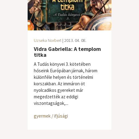
Uzseka Norbert
| 2013. 04. 08.
Vidra Gabriella: A templom
titka
A Tudás könyvei 3. kötetében
hőseink Európában járnak, három
különféle helyen és történelmi
korszakban. Az immáron öt
nyolcadikos gyereket már
megedzették az eddigi
viszontagságok,...
gyermek / ifjúsági