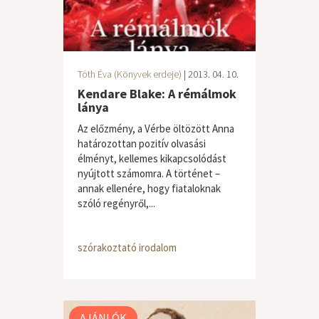
Tóth Éva (Könyvek erdeje)
| 2013. 04. 10.
Kendare Blake: A rémálmok
lánya
Az előzmény, a Vérbe öltözött Anna
határozottan pozitív olvasási
élményt, kellemes kikapcsolódást
nyújtott számomra. A történet –
annak ellenére, hogy fiataloknak
szóló regényről,...
szórakoztató irodalom
AJÁNLÓK