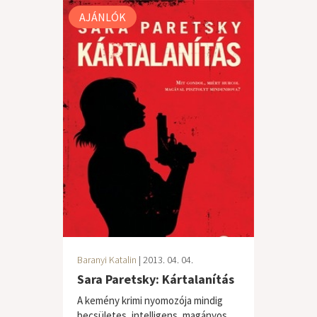
AJÁNLÓK
Baranyi Katalin
| 2013. 04. 04.
Sara Paretsky: Kártalanítás
A kemény krimi nyomozója mindig
becsületes, intelligens, magányos,