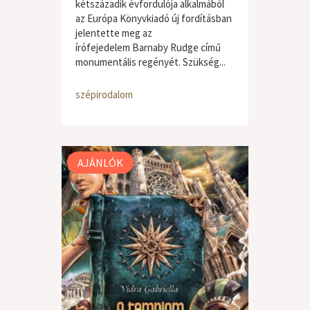
kétszázadik évfordulója alkalmából
az Európa Könyvkiadó új fordításban
jelentette meg az
írófejedelem Barnaby Rudge című
monumentális regényét. Szükség...
szépirodalom
AJÁNLÓK