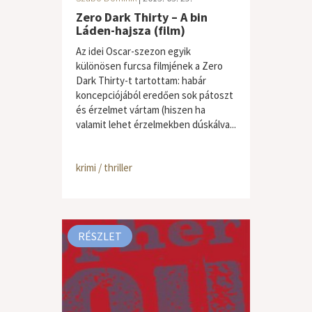
Zero Dark Thirty – A bin
Láden-hajsza (film)
Az idei Oscar-szezon egyik
különösen furcsa filmjének a Zero
Dark Thirty-t tartottam: habár
koncepciójából eredően sok pátoszt
és érzelmet vártam (hiszen ha
valamit lehet érzelmekben dúskálva...
krimi / thriller
RÉSZLET