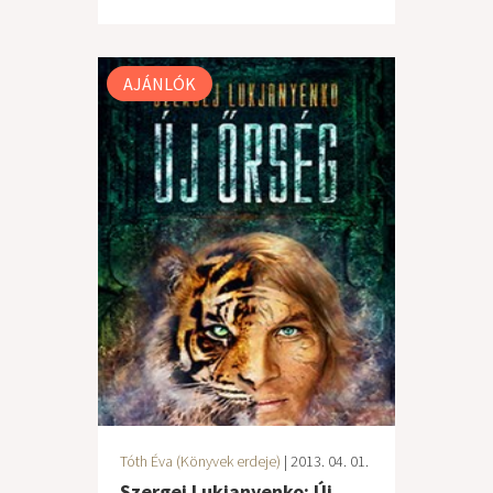
AJÁNLÓK
Tóth Éva (Könyvek erdeje)
| 2013. 04. 01.
Szergej Lukjanyenko: Új