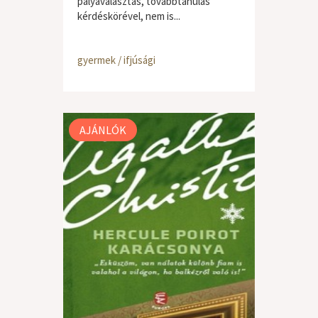
pályaválasztás, továbbtanulás
kérdéskörével, nem is...
gyermek / ifjúsági
AJÁNLÓK