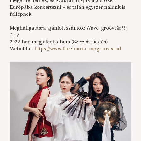
megérdemelnek, és gyakran hívják majd őket
Európába koncertezni – és talán egyszer nálunk is
fellépnek.
Meghallgatásra ajánlott számok: Wave, groove&,맞
장구
2022-ben megjelent album (Szerzői kiadás)
Weboldal:
https://www.facebook.com/grooveand