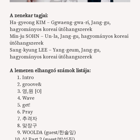
A zenekar tagjai:
Ha-gyeong KIM – Ggwaeng-gwa-ri, Jang-gu,
hagyományos koreai ütőhangszerek
Min-ju SOHN – Un-la, Jang-gu, hagyományos koreai
ütőhangszerek
Sang-kyung LEE – Yang-geum, Jang-gu,
hagyományos koreai ütőhangszerek
A lemezen elhangzó számok listája:
Intro
groove&
영,원 [O]
Wave
get!
Pray
추격자
맞장구
WOOLDA (guest/한솔잎)
살 Part.2 (guest/박성진)