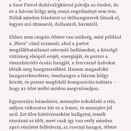
a Saor Patrol dudával/gitárral pótolja az éneket, de
ez a három hölgy még ennyi engedményt sem tesz.
Náluk minden feladatot az ütőhangszerek látnak el,
legyen szó ritmusról, dallamról, bármiről.
Ehhez nem csupán ötletre van szükség, mint például
a „Wave” című számnál, ahol a partot
megállíthatatlanul ostromló hullámokat, a közelgő
víztömeg elsöprő erejét, energiáját, és persze a
visszahúzódó óceán hangját, a freccsenő habokat
idézik meg hangszereikkel. Hanem magasfokú
hangszerkezelésre, összhangra a három hölgy
között, és persze megfelelő kompozíciós tudásra –
hogy az ötlet méltó módon megvalósuljon.
Egyszerűen bámulatos, mennyire sokoldalú a trió,
milyen változatos lett ez a lemez, és mennyire jól
szól. Ezt tilos háttérzeneként hallgatni, tessék
rászánni az időt, mert csak így van esély minden
apró részletet felfedezni, az ezernyi hangot, ötletet