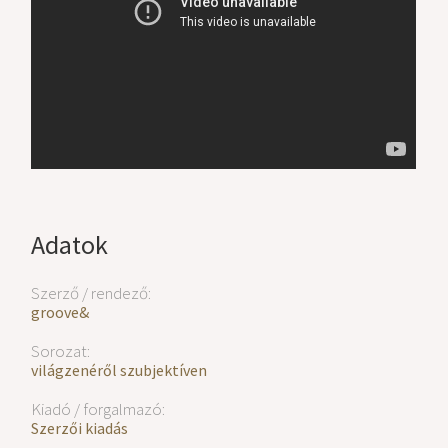
Adatok
Szerző / rendező:
groove&
Sorozat:
világzenéről szubjektíven
Kiadó / forgalmazó:
Szerzői kiadás