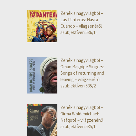
Zenék a nagyvilágból –
Las Panteras: Hasta
Cuando – világzenéről
szubjektíven 536/1.
Zenék a nagyvilágból –
Oman Bagpipe Singers:
Songs of returning and
leaving – világzenéről
szubjektíven 535/2.
Zenék a nagyvilágból –
Girma Woldemichael:
Nafqoté – világzenéről
szubjektíven 535/1.