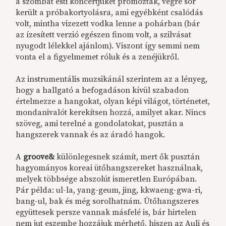
a szombat esti koncertjüket promózták, végre sor
került a próbakortyolásra, ami egyébként csalódás
volt, mintha vizezett vodka lenne a pohárban (bár
az ízesített verzió egészen finom volt, a szilvásat
nyugodt lélekkel ajánlom). Viszont így semmi nem
vonta el a figyelmemet róluk és a zenéjükről.
Az instrumentális muzsikánál szerintem az a lényeg,
hogy a hallgató a befogadáson kívül szabadon
értelmezze a hangokat, olyan képi világot, történetet,
mondanivalót kerekítsen hozzá, amilyet akar. Nincs
szöveg, ami terelné a gondolatokat, pusztán a
hangszerek vannak és az áradó hangok.
A
groove&
különlegesnek számít, mert ők pusztán
hagyományos koreai ütőhangszereket használnak,
melyek többsége abszolút ismeretlen Európában.
Pár példa: ul-la, yang-geum, jing, kkwaeng-gwa-ri,
bang-ul, bak és még sorolhatnám. Ütőhangszeres
együttesek persze vannak másfelé is, bár hirtelen
nem jut eszembe hozzájuk mérhető, hiszen az Auli és