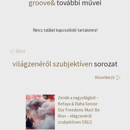
groove&
további művei
Nincs találat kapcsolódó tartalomra!
Előző
világzenéről szubjektíven
sorozat
Következő
Zenék a nagyvilágból –
Kefaya & Elaha Soroor:
Our Freedoms Must Be
Won – világzenéről
szubjektíven 536/2.