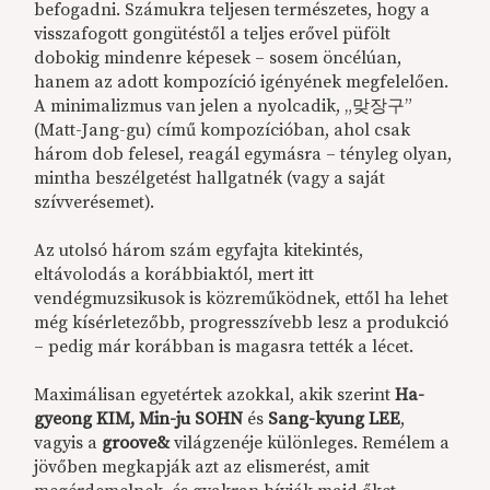
befogadni. Számukra teljesen természetes, hogy a
visszafogott gongütéstől a teljes erővel püfölt
dobokig mindenre képesek – sosem öncélúan,
hanem az adott kompozíció igényének megfelelően.
A minimalizmus van jelen a nyolcadik, „맞장구”
(Matt-Jang-gu) című kompozícióban, ahol csak
három dob felesel, reagál egymásra – tényleg olyan,
mintha beszélgetést hallgatnék (vagy a saját
szívverésemet).
Az utolsó három szám egyfajta kitekintés,
eltávolodás a korábbiaktól, mert itt
vendégmuzsikusok is közreműködnek, ettől ha lehet
még kísérletezőbb, progresszívebb lesz a produkció
– pedig már korábban is magasra tették a lécet.
Maximálisan egyetértek azokkal, akik szerint
Ha-
gyeong KIM, Min-ju SOHN
és
Sang-kyung LEE
,
vagyis a
groove&
világzenéje különleges. Remélem a
jövőben megkapják azt az elismerést, amit