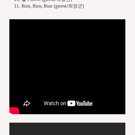
Run, Ran, Run (guest/최장군)