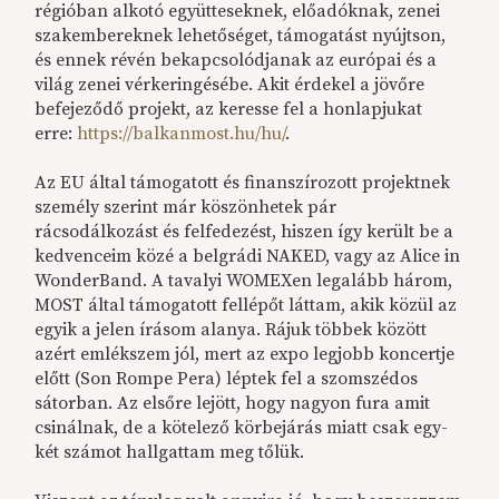
régióban alkotó együtteseknek, előadóknak, zenei
szakembereknek lehetőséget, támogatást nyújtson,
és ennek révén bekapcsolódjanak az európai és a
világ zenei vérkeringésébe. Akit érdekel a jövőre
befejeződő projekt, az keresse fel a honlapjukat
erre:
https://balkanmost.hu/hu/
.
Az EU által támogatott és finanszírozott projektnek
személy szerint már köszönhetek pár
rácsodálkozást és felfedezést, hiszen így került be a
kedvenceim közé a belgrádi NAKED, vagy az Alice in
WonderBand. A tavalyi WOMEXen legalább három,
MOST által támogatott fellépőt láttam, akik közül az
egyik a jelen írásom alanya. Rájuk többek között
azért emlékszem jól, mert az expo legjobb koncertje
előtt (Son Rompe Pera) léptek fel a szomszédos
sátorban. Az elsőre lejött, hogy nagyon fura amit
csinálnak, de a kötelező körbejárás miatt csak egy-
két számot hallgattam meg tőlük.