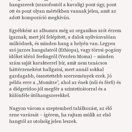
hangszerek (szaxofontól a kavalig) pont úgy, pont
ott és pont olyan mértékben vannak jelen, amit az
adott kompozíció megkíván.
Egyébként az albumra még az organikus szót érzem
igaznak, mert jól felépített, a dalok nyilvánvalóan
működnek, és minden hang a helyén van. Legyen
szó jazzes hangulatról (Ethiopa), vagy törzsi-pogány
időket idéző feelingről (Vezden Moma) – minden
szám saját karakterrel bír, amit nem tanácsos
háttérzeneként hallgatni, mert annál sokkal
gazdagabb, összetettebb szerzemények ezek. Jó
példa erre a „Momitze”, ahol az ének (női és férfi) és
a didgeridoo jól megfér a szintetizátorral és a
különféle ütőhangszerekkel.
Nagyon várom a szeptemberi találkozást, az élő
zene varázsát – ígérem, ha rajtam múlik az első
hangtól az utolsóig jelen leszek.