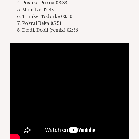
Pushka Pukna 03:33
Momitze 02:48
Trunke, Todorke 03:40
Pokrai Reka 05:51
Doidi, Doidi (remix) 02:36