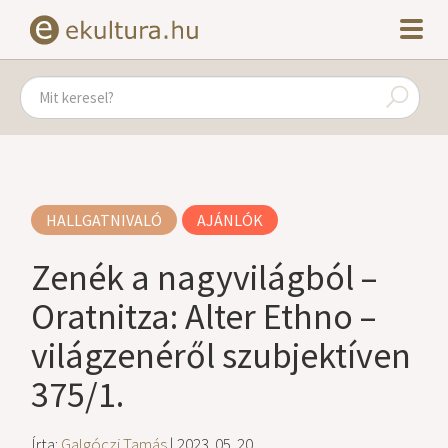
HALLGATNIVALÓ
AJÁNLÓK
Zenék a nagyvilágból –
Oratnitza: Alter Ethno –
világzenéről szubjektíven
375/1.
Írta:
Galgóczi Tamás
| 2023. 05. 20.