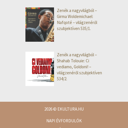
Zenék a nagyvilágból –
Girma Woldemichael:
Nafqoté – világzenéről
szubjektíven 535/1.
Zenék a nagyvilágból –
Shahab Tolouie: Ci
vediamo, Goldoni! –
világzenéről szubjektíven
534/2.
2026
© EKULTURA.HU
NAPI ÉVFORDULÓK