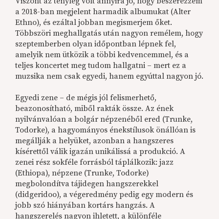
Viszont az tényleg volt annyira jó, hogy beszerezzem
a 2018-ban megjelent harmadik albumukat (Alter
Ethno), és ezáltal jobban megismerjem őket.
Többszöri meghallgatás után nagyon remélem, hogy
szeptemberben olyan időpontban lépnek fel,
amelyik nem ütközik a többi kedvencemmel, és a
teljes koncertet meg tudom hallgatni – mert ez a
muzsika nem csak egyedi, hanem egyúttal nagyon jó.
Egyedi zene – de mégis jól felismerhető,
beazonosítható, miből rakták össze. Az ének
nyilvánvalóan a bolgár népzenéből ered (Trunke,
Todorke), a hagyományos énekstílusok önállóan is
megállják a helyüket, azonban a hangszeres
kísérettől válik igazán unikálissá a produkció. A
zenei rész sokféle forrásból táplálkozik: jazz
(Ethiopa), népzene (Trunke, Todorke)
megbolondítva tájidegen hangszerekkel
(didgeridoo), a végeredmény pedig egy modern és
jobb szó hiányában kortárs hangzás. A
hangszerelés nagyon ihletett, a különféle