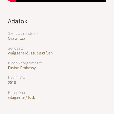
Adatok
Szerző / rendező:
Oratnitza
Sorozat:
világzenéről szubjektíven
Kiadó / forgalmazó:
Fusion Embassy
Kiadás éve:
2018
Kategória:
világzene / folk