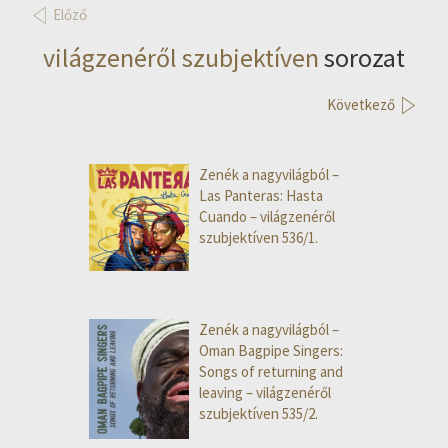
Előző
világzenéről szubjektíven
sorozat
Következő
Zenék a nagyvilágból –
Las Panteras: Hasta
Cuando – világzenéről
szubjektíven 536/1.
Zenék a nagyvilágból –
Oman Bagpipe Singers:
Songs of returning and
leaving – világzenéről
szubjektíven 535/2.