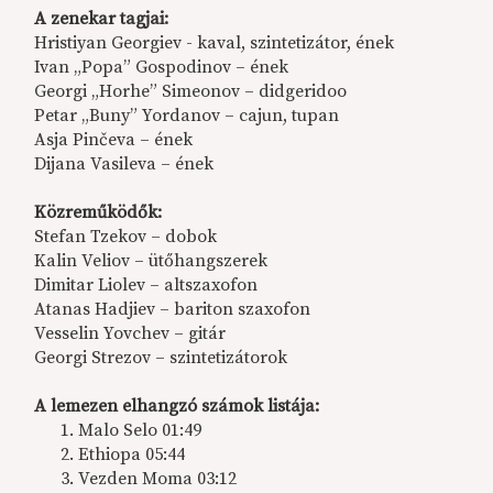
A zenekar tagjai:
Hristiyan Georgiev - kaval, szintetizátor, ének
Ivan „Popa” Gospodinov – ének
Georgi „Horhe” Simeonov – didgeridoo
Petar „Buny” Yordanov – cajun, tupan
Asja Pinčeva – ének
Dijana Vasileva – ének
Közreműködők:
Stefan Tzekov ­­– dobok
Kalin Veliov – ütőhangszerek
Dimitar Liolev – altszaxofon
Atanas Hadjiev – bariton szaxofon
Vesselin Yovchev – gitár
Georgi Strezov – szintetizátorok
A lemezen elhangzó számok listája:
Malo Selo 01:49
Ethiopa 05:44
Vezden Moma 03:12