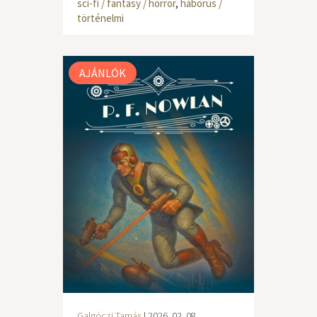
sci-fi / fantasy / horror
,
háborús /
történelmi
AJÁNLÓK
Galgóczi Tamás
| 2026. 02. 08.