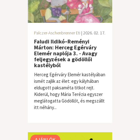
Palczer-Aschenbrenner Eti
| 2026. 02. 17.
Faludi Ildikó–Reményi
Márton: Herceg Egérváry
Elemér naplója 3. - Avagy
feljegyzések a gödöllői
kastélyból
Herceg Egérváry Elemér kastélyában
ismét zajlik az élet: egy kályhában
eldugott paksaméta titkot rejt.
Kiderül, hogy Mária Terézia egyszer
meglátogatta Gödöllőt, és megszállt
itt néhány...
gyermek / ifjúsági
AJÁNLÓK