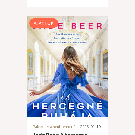
AJÁNLÓK
Palczer-Aschenbrenner Eti
| 2026. 02. 10.
Jade Beer: A hercegné