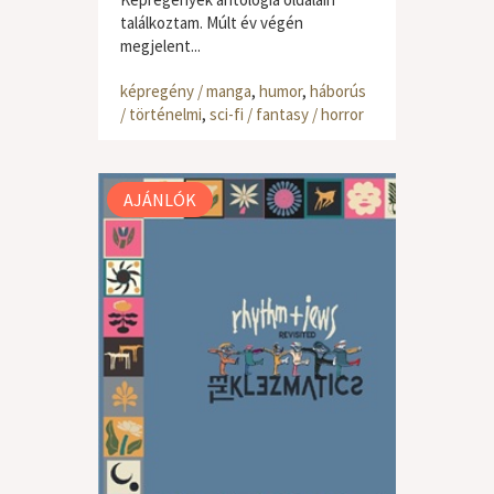
találkoztam. Múlt év végén
megjelent...
képregény / manga
,
humor
,
háborús
/ történelmi
,
sci-fi / fantasy / horror
AJÁNLÓK