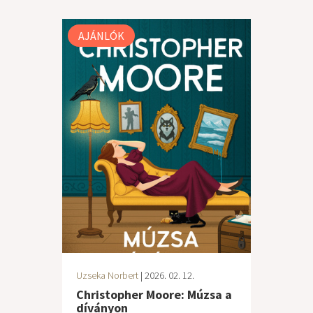
AJÁNLÓK
Uzseka Norbert
| 2026. 02. 12.
Christopher Moore: Múzsa a
díványon