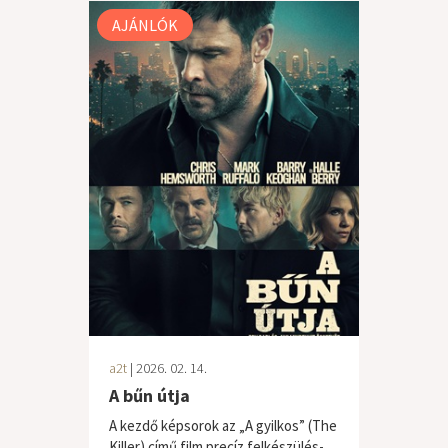
AJÁNLÓK
a2t
| 2026. 02. 14.
A bűn útja
A kezdő képsorok az „A gyilkos” (The
Killer) című film precíz felkészülés-