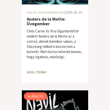
Palczer-Aschenbrenner Eti
| 2026. 02. 03.
Anders de la Motte:
Üvegember
Chris Carter és Yrsa Sigurðardóttir
mellett Anders de la Motte az a
szerző, akinek bármikor vakon, a
fülszöveg nélkül is beszerzem a
kötetét. Mert biztos lehetek benne,
hogy izgalmas, minőségi...
krimi / thriller
AJÁNLÓK