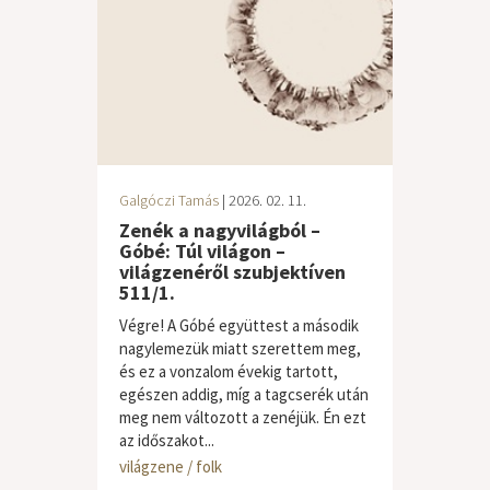
Galgóczi Tamás
| 2026. 02. 11.
Zenék a nagyvilágból –
Góbé: Túl világon –
világzenéről szubjektíven
511/1.
Végre! A Góbé együttest a második
nagylemezük miatt szerettem meg,
és ez a vonzalom évekig tartott,
egészen addig, míg a tagcserék után
meg nem változott a zenéjük. Én ezt
az időszakot...
világzene / folk