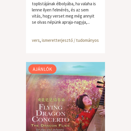
toplistájának élbolyába, ha valaha is
lenne ilyen felmérés, és az sem
vitás, hogy verset meg még annyit
se olvas népünk apraja-nagyja,...
vers
,
ismeretterjesztő / tudományos
AJÁNLÓK