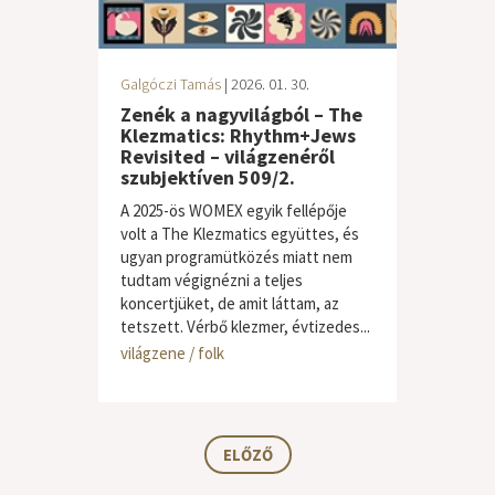
Galgóczi Tamás
| 2026. 01. 30.
Zenék a nagyvilágból – The
Klezmatics: Rhythm+Jews
Revisited – világzenéről
szubjektíven 509/2.
A 2025-ös WOMEX egyik fellépője
volt a The Klezmatics együttes, és
ugyan programütközés miatt nem
tudtam végignézni a teljes
koncertjüket, de amit láttam, az
tetszett. Vérbő klezmer, évtizedes...
világzene / folk
ELŐZŐ