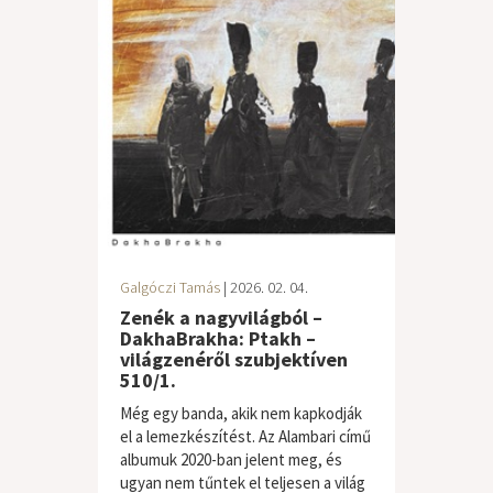
Galgóczi Tamás
| 2026. 02. 04.
Zenék a nagyvilágból –
DakhaBrakha: Ptakh –
világzenéről szubjektíven
510/1.
Még egy banda, akik nem kapkodják
el a lemezkészítést. Az Alambari című
albumuk 2020-ban jelent meg, és
ugyan nem tűntek el teljesen a világ