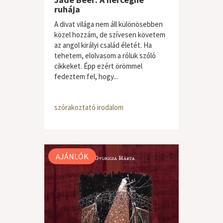
ruhája
A divat világa nem áll különösebben
közel hozzám, de szívesen követem
az angol királyi család életét. Ha
tehetem, elolvasom a róluk szóló
cikkeket. Épp ezért örömmel
fedeztem fel, hogy...
szórakoztató irodalom
AJÁNLÓK