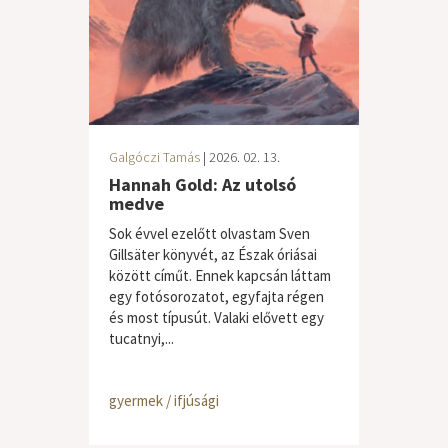
Galgóczi Tamás
| 2026. 02. 13.
Hannah Gold: Az utolsó
medve
Sok évvel ezelőtt olvastam Sven
Gillsäter könyvét, az Észak óriásai
között címűt. Ennek kapcsán láttam
egy fotósorozatot, egyfajta régen
és most típusút. Valaki elővett egy
tucatnyi,...
gyermek / ifjúsági