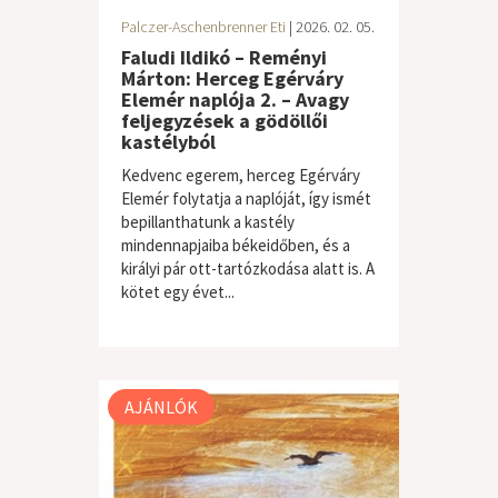
Palczer-Aschenbrenner Eti
| 2026. 02. 05.
Faludi Ildikó – Reményi
Márton: Herceg Egérváry
Elemér naplója 2. – Avagy
feljegyzések a gödöllői
kastélyból
Kedvenc egerem, herceg Egérváry
Elemér folytatja a naplóját, így ismét
bepillanthatunk a kastély
mindennapjaiba békeidőben, és a
királyi pár ott-tartózkodása alatt is. A
kötet egy évet...
gyermek / ifjúsági
AJÁNLÓK