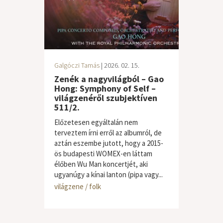
Galgóczi Tamás
| 2026. 02. 15.
Zenék a nagyvilágból – Gao
Hong: Symphony of Self –
világzenéről szubjektíven
511/2.
Előzetesen egyáltalán nem
terveztem írni erről az albumról, de
aztán eszembe jutott, hogy a 2015-
ös budapesti WOMEX-en láttam
élőben Wu Man koncertjét, aki
ugyanúgy a kínai lanton (pipa vagy...
világzene / folk