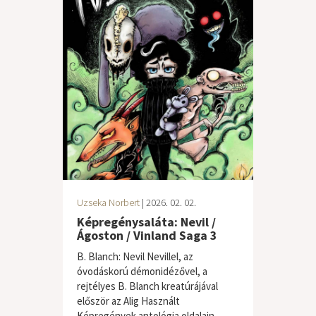
Uzseka Norbert
| 2026. 02. 02.
Képregénysaláta: Nevil /
Ágoston / Vinland Saga 3
B. Blanch: Nevil Nevillel, az
óvodáskorú démonidézővel, a
rejtélyes B. Blanch kreatúrájával
először az Alig Használt
Képregények antológia oldalain