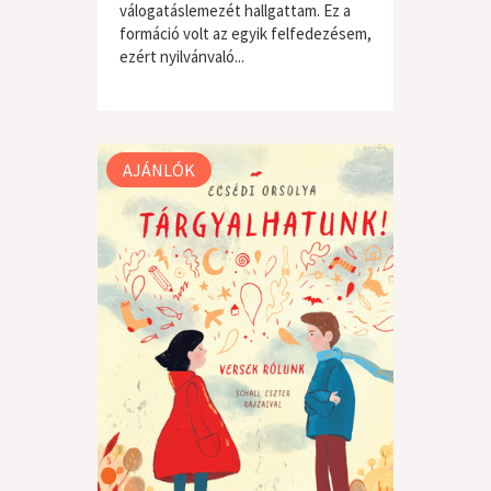
válogatáslemezét hallgattam. Ez a
formáció volt az egyik felfedezésem,
ezért nyilvánvaló...
világzene / folk
AJÁNLÓK