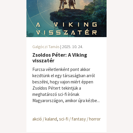
Galgóczi Tamás
| 2025. 10. 24.
Zsoldos Péter: A Viking
visszatér
Furcsa véletlenként pont akkor
kezdtünk el egy társaságban arról
beszélni, hogy vajon miért éppen
Zsoldos Pétert tekintjük a
meghatározó sci-fi írónak
Magyarországon, amikor újra kézbe...
akció / kaland
,
sci-fi / fantasy / horror