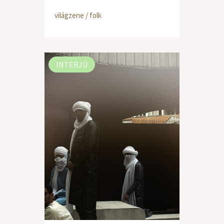
világzene / folk
INTERJÚ