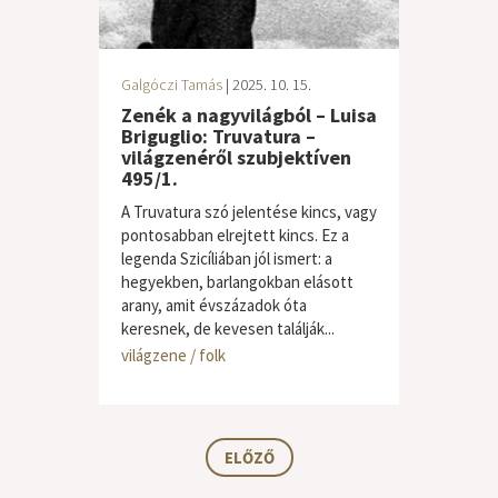
Galgóczi Tamás
| 2025. 10. 15.
Zenék a nagyvilágból – Luisa
Briguglio: Truvatura –
világzenéről szubjektíven
495/1.
A Truvatura szó jelentése kincs, vagy
pontosabban elrejtett kincs. Ez a
legenda Szicíliában jól ismert: a
hegyekben, barlangokban elásott
arany, amit évszázadok óta
keresnek, de kevesen találják...
világzene / folk
ELŐZŐ