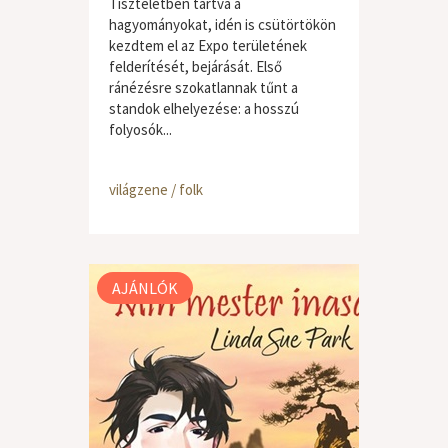
Tiszteletben tartva a
hagyományokat, idén is csütörtökön
kezdtem el az Expo területének
felderítését, bejárását. Első
ránézésre szokatlannak tűnt a
standok elhelyezése: a hosszú
folyosók...
világzene / folk
AJÁNLÓK