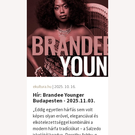
ekultura.hu
| 2025. 10. 16.
Hír: Brandee Younger
Budapesten - 2025.11.03.
„Eddig egyetlen hárfás sem volt
képes olyan erővel, eleganciával és
elkötelezettséggel kombinálni a
modern hárfa tradíciókat – a Salzedo
iskolától kezdve, Dorothy Ashby-n