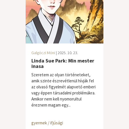
Galgóczi Móni
| 2025. 10. 23.
Linda Sue Park: Min mester
inasa
Szeretem az olyan történeteket,
amik szinte észrevétlenül hívják fel
az olvasó figyelmét alapvető emberi
vagy éppen társadalmi problémákra.
Amikor nem kell nyomorultul
éreznem magam egy...
gyermek / ifjúsági