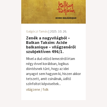
Galgóczi Tamás
| 2025. 10. 26.
Zenék a nagyvilágból –
Balkan Taksim: Acide
balkanique – világzenéről
szubjektíven 496/1.
Mivel a duó előző lemezéről írtam
négy évvel korábban, logikus
döntésnek tűnt, hogy az idei
anyagot sem hagyom ki, hiszen akkor
tetszett, amit csinálnak, üdítő
színfoltot képviseltek...
világzene / folk