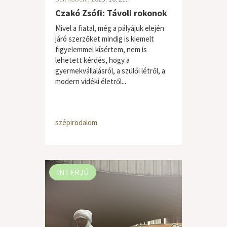
Czakó Zsófi: Távoli rokonok
Mivel a fiatal, még a pályájuk elején
járó szerzőket mindig is kiemelt
figyelemmel kísértem, nem is
lehetett kérdés, hogy a
gyermekvállalásról, a szülői létről, a
modern vidéki életről...
szépirodalom
INTERJÚ