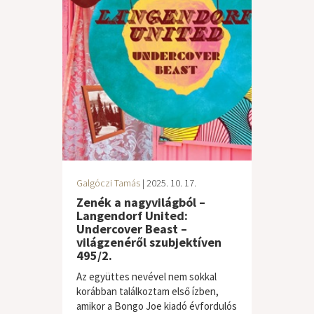
Galgóczi Tamás
| 2025. 10. 17.
Zenék a nagyvilágból –
Langendorf United:
Undercover Beast –
világzenéről szubjektíven
495/2.
Az együttes nevével nem sokkal
korábban találkoztam első ízben,
amikor a Bongo Joe kiadó évfordulós