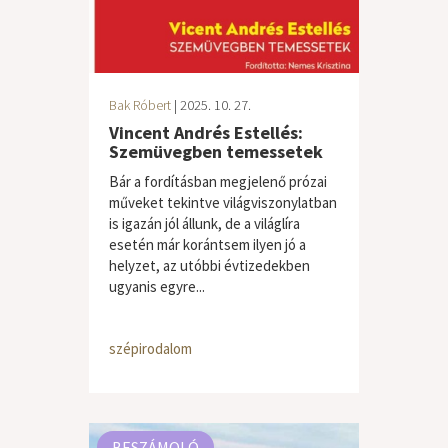
Bak Róbert
| 2025. 10. 27.
Vincent Andrés Estellés:
Szemüvegben temessetek
Bár a fordításban megjelenő prózai
műveket tekintve világviszonylatban
is igazán jól állunk, de a világlíra
esetén már korántsem ilyen jó a
helyzet, az utóbbi évtizedekben
ugyanis egyre...
szépirodalom
BESZÁMOLÓ