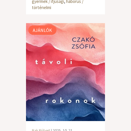
gyermek / ifjúsági
,
háborús /
történelmi
AJÁNLÓK
Bak Róbert
| 2025. 10. 21.