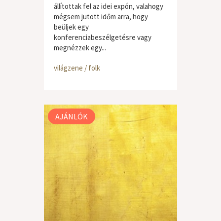
állítottak fel az idei expón, valahogy
mégsem jutott időm arra, hogy
beüljek egy
konferenciabeszélgetésre vagy
megnézzek egy...
világzene / folk
AJÁNLÓK