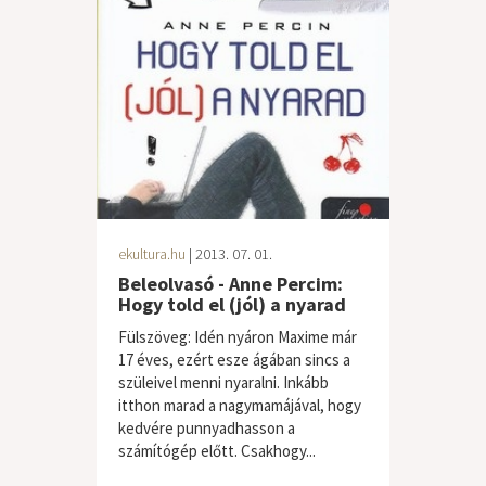
ekultura.hu
| 2013. 07. 01.
Beleolvasó - Anne Percim:
Hogy told el (jól) a nyarad
Fülszöveg: Idén nyáron Maxime már
17 éves, ezért esze ágában sincs a
szüleivel menni nyaralni. Inkább
itthon marad a nagymamájával, hogy
kedvére punnyadhasson a
számítógép előtt. Csakhogy...