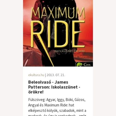
ekultura.hu
| 2013. 07. 21.
Beleolvasó - James
Patterson: Iskolaszünet -
örökre!
Fülszöveg: Agyar, Iggy, Böki, Gázos,
Angyal és Maximum Ride: hat
elképesztő kölyök, szabadok, mint a
madarak, és úgy is repkednek... amíg