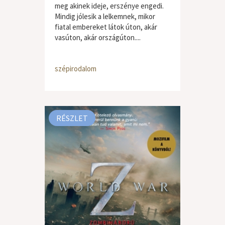
meg akinek ideje, erszénye engedi.
Mindig jólesik a lelkemnek, mikor
fiatal embereket látok úton, akár
vasúton, akár országúton....
szépirodalom
RÉSZLET