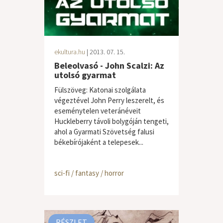
ekultura.hu
| 2013. 07. 15.
Beleolvasó - John Scalzi: Az
utolsó gyarmat
Fülszöveg: Katonai szolgálata
végeztével John Perry leszerelt, és
eseménytelen veteránéveit
Huckleberry távoli bolygóján tengeti,
ahol a Gyarmati Szövetség falusi
békebírójaként a telepesek...
sci-fi / fantasy / horror
RÉSZLET