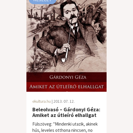
ekultura.hu
| 2013. 07. 12.
Beleolvasó – Gárdonyi Géza:
Amiket az útleíró elhallgat
Fülszöveg: "Mindenki utazik, akinek
hűs, leveles otthona nincsen, no