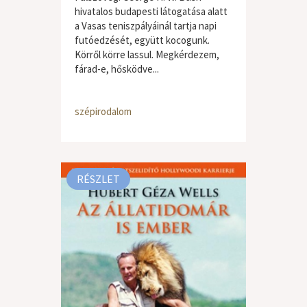
hivatalos budapesti látogatása alatt
a Vasas teniszpályáinál tartja napi
futóedzését, együtt kocogunk.
Körről körre lassul. Megkérdezem,
fárad-e, hősködve...
szépirodalom
RÉSZLET