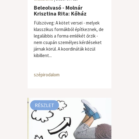
Beleolvasó - Molnár
Krisztina Rita: Kőház
Fülszöveg: A kötet versei - melyek
klasszikus formákból építkeznek, de
legalábbis a forma emlékét őrzik -
nem csupán személyes kérdéseket
járnak körül. A koordináták közül
kibillent...
szépirodalom
RÉSZLET