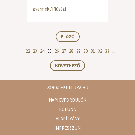
gyermek / ifjúsági
ELŐZŐ
...
22
23
24
25
26
27
28
29
30
31
32
33
...
KÖVETKEZŐ
2026
© EKULTURA.HU
NAPI ÉVFORDULÓK
RÓLUNK
ALAPÍTVÁNY
IMPRESSZUM