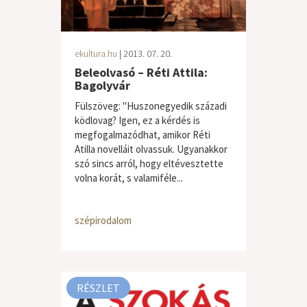
ekultura.hu
| 2013. 07. 20.
Beleolvasó – Réti Attila:
Bagolyvár
Fülszöveg: "Huszonegyedik századi
ködlovag? Igen, ez a kérdés is
megfogalmazódhat, amikor Réti
Atilla novelláit olvassuk. Ugyanakkor
szó sincs arról, hogy eltévesztette
volna korát, s valamiféle...
szépirodalom
RÉSZLET