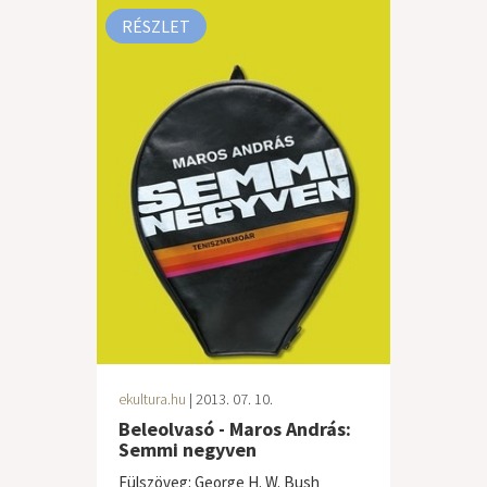
RÉSZLET
ekultura.hu
| 2013. 07. 10.
Beleolvasó - Maros András:
Semmi negyven
Fülszöveg: George H. W. Bush