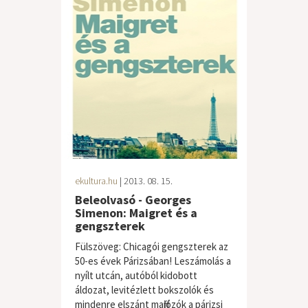
ekultura.hu
| 2013. 08. 15.
Beleolvasó - Georges
Simenon: Maigret és a
gengszterek
Fülszöveg: Chicagói gengszterek az
50-es évek Párizsában! Leszámolás a
nyílt utcán, autóból kidobott
áldozat, levitézlett bokszolók és
mindenre elszánt maffiózók a párizsi