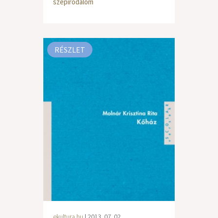
szépirodalom
RÉSZLET
ekultura.hu
| 2013. 07. 02.