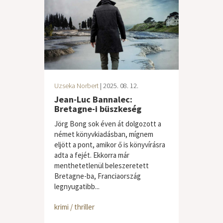
Uzseka Norbert
| 2025. 08. 12.
Jean-Luc Bannalec:
Bretagne-i büszkeség
Jörg Bong sok éven át dolgozott a
német könyvkiadásban, mígnem
eljött a pont, amikor ő is könyvírásra
adta a fejét. Ekkorra már
menthetetlenül beleszeretett
Bretagne-ba, Franciaország
legnyugatibb...
krimi / thriller