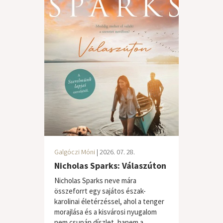
Galgóczi Móni
| 2026. 07. 28.
Nicholas Sparks: Válaszúton
Nicholas Sparks neve mára
összeforrt egy sajátos észak-
karolinai életérzéssel, ahol a tenger
morajlása és a kisvárosi nyugalom
nem csupán díszlet, hanem a