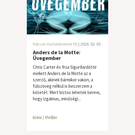
Palczer-Aschenbrenner Eti
| 2026. 02. 03.
Anders de la Motte:
Üvegember
Chris Carter és Yrsa Sigurðardóttir
mellett Anders de la Motte az a
szerző, akinek bármikor vakon, a
fülszöveg nélkül is beszerzem a
kötetét. Mert biztos lehetek benne,
hogy izgalmas, minőségi...
krimi / thriller