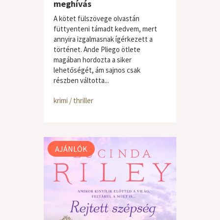
meghívás
A kötet fülszövege olvastán
füttyenteni támadt kedvem, mert
annyira izgalmasnak ígérkezett a
történet. Ande Pliego ötlete
magában hordozta a siker
lehetőségét, ám sajnos csak
részben váltotta...
krimi / thriller
AJÁNLÓK