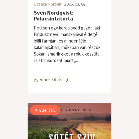
Uzseka Norbert
| 2025. 03. 08.
Sven Nordqvist:
Palacsintatorta
Pettson egy koros svéd gazda, aki
Findusz nevű macskájával éldegél
idilli farmján, és mindenféle
kalamajkában, mókában van részük.
Sokan ismerik őket a róluk készült
rajzfilmsorozat miatt,...
gyermek / ifjúsági
AJÁNLÓK