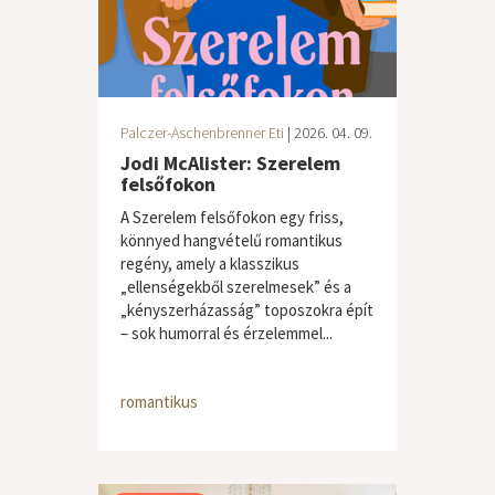
Palczer-Aschenbrenner Eti
| 2026. 04. 09.
Jodi McAlister: Szerelem
felsőfokon
A Szerelem felsőfokon egy friss,
könnyed hangvételű romantikus
regény, amely a klasszikus
„ellenségekből szerelmesek” és a
„kényszerházasság” toposzokra épít
– sok humorral és érzelemmel...
romantikus