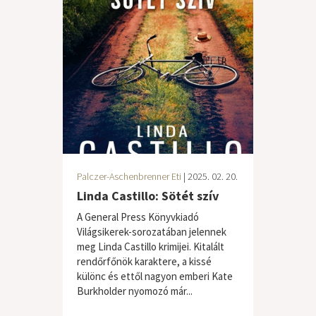
Palczer-Aschenbrenner Eti
| 2025. 02. 20.
Linda Castillo: Sötét szív
A General Press Könyvkiadó
Világsikerek-sorozatában jelennek
meg Linda Castillo krimijei. Kitalált
rendőrfőnök karaktere, a kissé
különc és ettől nagyon emberi Kate
Burkholder nyomozó már...