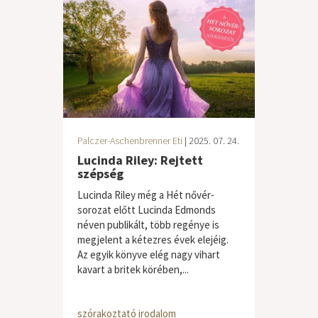
Palczer-Aschenbrenner Eti
| 2025. 07. 24.
Lucinda Riley: Rejtett
szépség
Lucinda Riley még a Hét nővér-
sorozat előtt Lucinda Edmonds
néven publikált, több regénye is
megjelent a kétezres évek elejéig.
Az egyik könyve elég nagy vihart
kavart a britek körében,...
szórakoztató irodalom