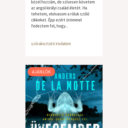
közel hozzám, de szívesen követem
az angol királyi család életét. Ha
tehetem, elolvasom a róluk szóló
cikkeket. Épp ezért örömmel
fedeztem fel, hogy...
szórakoztató irodalom
AJÁNLÓK