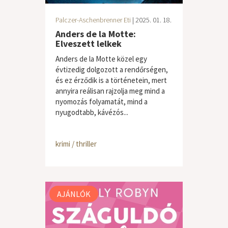
Palczer-Aschenbrenner Eti
| 2025. 01. 18.
Anders de la Motte:
Elveszett lelkek
Anders de la Motte közel egy
évtizedig dolgozott a rendőrségen,
és ez érződik is a történetein, mert
annyira reálisan rajzolja meg mind a
nyomozás folyamatát, mind a
nyugodtabb, kávézós...
krimi / thriller
AJÁNLÓK