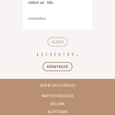
többet ad. Már...
romantikus
ELŐZŐ
1
2
3
4
5
6
7
8
9
...
KÖVETKEZŐ
2026
© EKULTURA.HU
NAPI ÉVFORDULÓK
RÓLUNK
ALAPÍTVÁNY