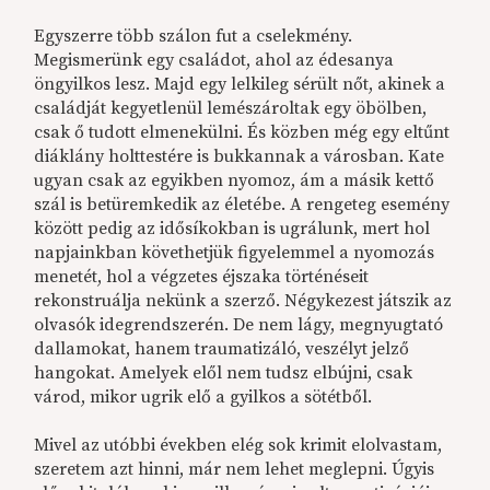
Egyszerre több szálon fut a cselekmény.
Megismerünk egy családot, ahol az édesanya
öngyilkos lesz. Majd egy lelkileg sérült nőt, akinek a
családját kegyetlenül lemészároltak egy öbölben,
csak ő tudott elmenekülni. És közben még egy eltűnt
diáklány holttestére is bukkannak a városban. Kate
ugyan csak az egyikben nyomoz, ám a másik kettő
szál is betüremkedik az életébe. A rengeteg esemény
között pedig az idősíkokban is ugrálunk, mert hol
napjainkban követhetjük figyelemmel a nyomozás
menetét, hol a végzetes éjszaka történéseit
rekonstruálja nekünk a szerző. Négykezest játszik az
olvasók idegrendszerén. De nem lágy, megnyugtató
dallamokat, hanem traumatizáló, veszélyt jelző
hangokat. Amelyek elől nem tudsz elbújni, csak
várod, mikor ugrik elő a gyilkos a sötétből.
Mivel az utóbbi években elég sok krimit elolvastam,
szeretem azt hinni, már nem lehet meglepni. Úgyis