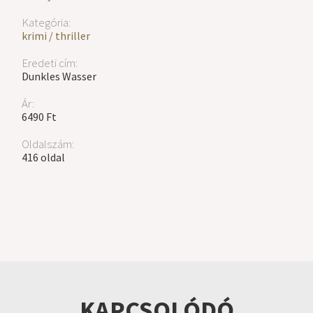
Kategória:
krimi / thriller
Eredeti cím:
Dunkles Wasser
Ár:
6490 Ft
Oldalszám:
416 oldal
KAPCSOLÓDÓ