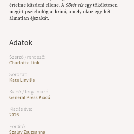
értelme küzdeni ellene. A
Sötét víz
egy tökéletesen
megírt pszichológiai krimi, amely okoz egy-két
álmatlan éjszakát.
Adatok
Szerző / rendező:
Charlotte Link
Sorozat:
Kate Linville
Kiadó / forgalmazó:
General Press Kiadó
Kiadás éve:
2026
Fordító:
Szalay Zsuzsanna