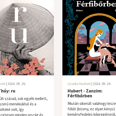
bert
| 2024. 09. 26.
Uzseka Norbert
| 2024. 09. 24.
húy: ru
Hubert - Zanzim:
Férfibőrben
últ század, sok egyéb mellett,
Miután sikerült valahogy lesze
szerű menekülésé és a
fóliát (bizony, ez olyan könyv) 
lteké volt, így
keményfedeles képregényről,
zetesen minden ország és