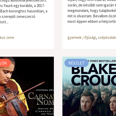
ttségű albummal jelentkezett:
során, de később sem igazán
ès Fauré egy korábbi, a 2017-
megmondani, hogy tulajdonk
er Bach koronghoz hasonlóan, a
mit is olvastam. Bevallom őszi
 szereplő zeneszerző
most éppen ebben a helyzetbe
ott...
ikus zene
gyermek / ifjúsági
,
szépirodal
LÓK
RÉSZLET