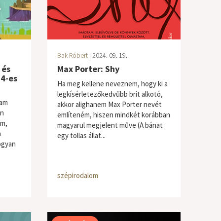
Bak Róbert
| 2024. 09. 19.
 és
Max Porter: Shy
4-es
Ha meg kellene neveznem, hogy ki a
legkísérletezőkedvűbb brit alkotó,
tam
akkor alighanem Max Porter nevét
en
említeném, hiszen mindkét korábban
am,
magyarul megjelent műve (A bánat
a
egy tollas állat...
hogyan
szépirodalom