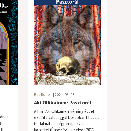
Bak Róbert
| 2024. 09. 23.
Aki Ollikainen: Pasztorál
A finn Aki Ollikainen néhány évvel
dni a
ezelőtt valósággal berobbant hazája
a
irodalmába, mégpedig azzal a
 s
kötettel (Éhségév), amelyet 2022-