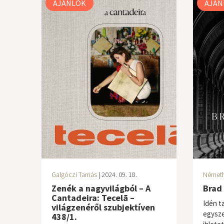
AJÁNLÓK
AJÁN
Galgóczi Tamás
| 2024. 09. 18.
Németh 
Zenék a nagyvilágból – A
Brad 
Cantadeira: Tecelã –
Idén t
világzenéről szubjektíven
egysze
438/1.