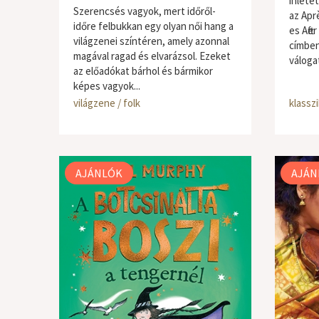
ihlete
Szerencsés vagyok, mert időről-
az Apr
időre felbukkan egy olyan női hang a
es Aft
világzenei színtéren, amely azonnal
címben
magával ragad és elvarázsol. Ezeket
válogat
az előadókat bárhol és bármikor
képes vagyok...
világzene / folk
klassz
AJÁNLÓK
AJÁN