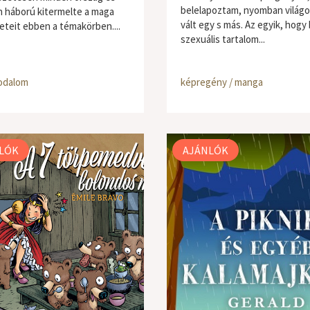
belelapoztam, nyomban világ
 háború kitermelte a maga
vált egy s más. Az egyik, hogy 
eteit ebben a témakörben....
szexuális tartalom...
odalom
képregény / manga
LÓK
AJÁNLÓK