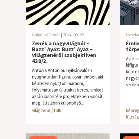
Galgóczi Tamás
| 2024. 09. 22.
Uzseka
Zenék a nagyvilágból –
Émile
Buzz’ Ayaz: Buzz’ Ayaz –
törp
világzenéről szubjektíven
A jól 
438/2.
kifigur
Antonis Antoniou nyilvánvalóan
kontex
nyughatatlan figura, olyan ember, aki
nagyon
képtelen nyugton maradni,
születe
folyamatosan új utakat keres, amiket
aztán különféle projektekben valósít
meg, általában különböző...
világzene / folk
képreg
ifjúság