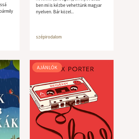
ossá
ben mi is kézbe vehettünk magyar
bármily
nyelven. Bár közel...
szépirodalom
AJÁNLÓK