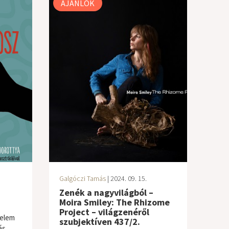
AJÁNLÓK
Galgóczi Tamás
| 2024. 09. 15.
Zenék a nagyvilágból –
Moira Smiley: The Rhizome
Project – világzenéről
velem
szubjektíven 437/2.
ás