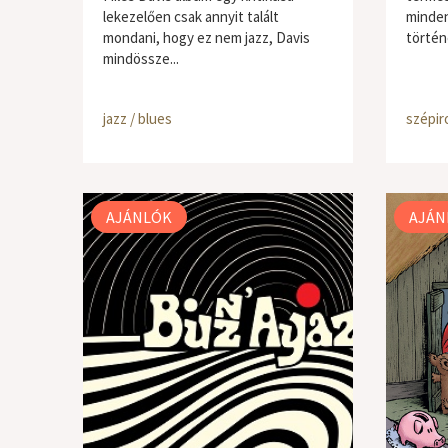
lekezelően csak annyit talált
minden
mondani, hogy ez nem jazz, Davis
történ
mindössze...
jazz / blues
szépir
AJÁNLÓK
AJÁN