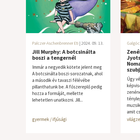
Palczer-Aschenbrenner Eti
| 2024. 09. 13.
Galgóc
Jill Murphy: A botcsinálta
Zenék
boszi a tengernél
Jyots
Noma
Immár a negyedik kötete jelent meg
szubj
A botcsinálta boszi-sorozatnak, ahol
Úgy vé
a második év tavaszi félévébe
képvise
pillanthatunk be. A főszereplő pedig
zenéne
hozza a formáját, mellette
tényle
lehetetlen unatkozni. Jill...
muzsik
amit cs
gyermek / ifjúsági
világze