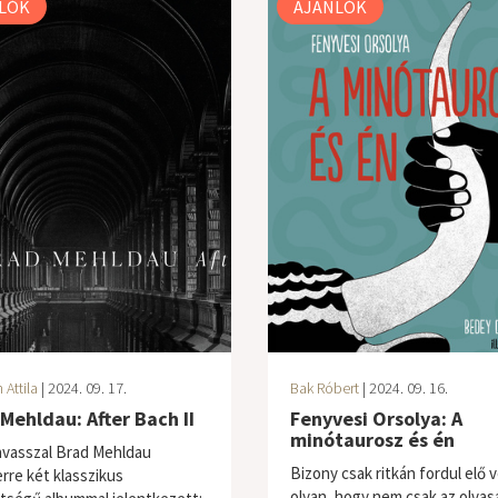
LÓK
AJÁNLÓK
Attila
| 2024. 09. 17.
Bak Róbert
| 2024. 09. 16.
Mehldau: After Bach II
Fenyvesi Orsolya: A
minótaurosz és én
avasszal Brad Mehldau
Bizony csak ritkán fordul elő 
rre két klasszikus
olyan, hogy nem csak az olvas