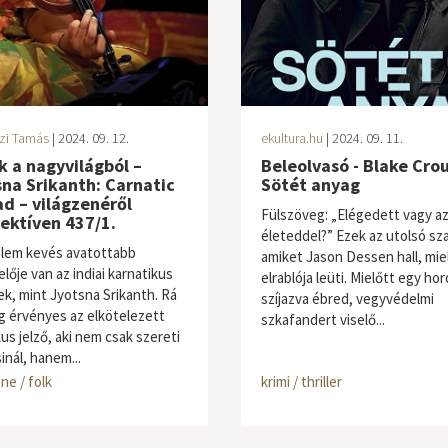
zi Tamás
| 2024. 09. 12.
ekultura.hu
| 2024. 09. 11.
 a nagyvilágból –
Beleolvasó - Blake Cro
na Srikanth: Carnatic
Sötét anyag
d – világzenéről
Fülszöveg: „Elégedett vagy a
ektíven 437/1.
életeddel?” Ezek az utolsó sz
lem kevés avatottabb
amiket Jason Dessen hall, mie
lője van az indiai karnatikus
elrablója leüti. Mielőtt egy ho
k, mint Jyotsna Srikanth. Rá
szíjazva ébred, vegyvédelmi
g érvényes az elkötelezett
szkafandert viselő...
us jelző, aki nem csak szereti
inál, hanem...
ne / folk
krimi / thriller