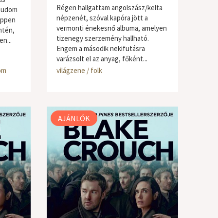
Régen hallgattam angolszász/kelta
 tudom
népzenét, szóval kapóra jött a
éppen
vermonti énekesnő albuma, amelyen
ntén,
tizenegy szerzemény hallható.
n...
Engem a második nekifutásra
varázsolt el az anyag, főként...
om
világzene / folk
AJÁNLÓK