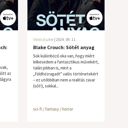
Vörös Eszter
| 2024. 09. 11.
uch:
Blake Crouch: Sötét anyag
Sok különböző oka van, hogy miért
z
lelkesedem a fantasztikus művekért,
avak,
talán jobban is, mint a
lőtt az
„földhözragadt” valós történetekért
rdágyra
– ez utóbbiban nem a realitás zavar
(sőt!), sokkal...
sci-fi / fantasy / horror