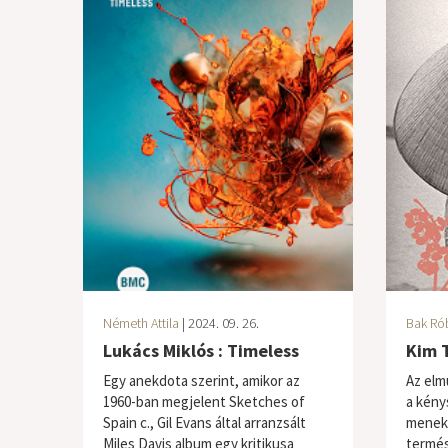
Németh Attila
| 2024. 09. 26.
Bak Ró
Lukács Miklós : Timeless
Kim T
Egy anekdota szerint, amikor az
Az elm
1960-ban megjelent Sketches of
a kény
Spain c., Gil Evans által arranzsált
menekü
Miles Davis album egy kritikusa
termés