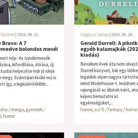
 Norbert
| 2024. 09. 21.
Galgóczi Tamás
| 2024. 09. 20.
 Bravo: A 7
Gerald Durrell: A piknik
emedve bolondos meséi
egyéb kalamajkák (202
kiadás)
ismert nép- és tündérmesék
Bevallom évek óta nem olvas
ázása, kifordítása, átírása, új
Durrell könyvet, bár egy időb
tusba helyezése már jó ideje
legalább olyan nagyra tartott
 megy. Számtalan kiváló mű is
mind Wodehouse-t. Imádtam 
tt így, a legkülönfélébb...
rajongását az állatok iránt, a
képes bemutatni az
egyéniségüket,...
ény / manga
,
gyermek /
humor
,
sci-fi / fantasy / horror
i
,
humor