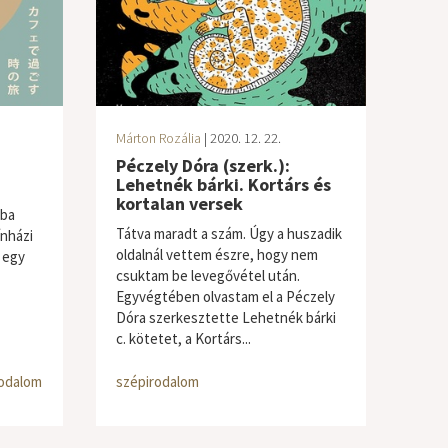
Márton Rozália
| 2020. 12. 22.
Péczely Dóra (szerk.):
Lehetnék bárki. Kortárs és
kortalan versek
óba
Tátva maradt a szám. Úgy a huszadik
ínházi
oldalnál vettem észre, hogy nem
 egy
csuktam be levegővétel után.
Egyvégtében olvastam el a Péczely
Dóra szerkesztette Lehetnék bárki
c. kötetet, a Kortárs...
rodalom
szépirodalom