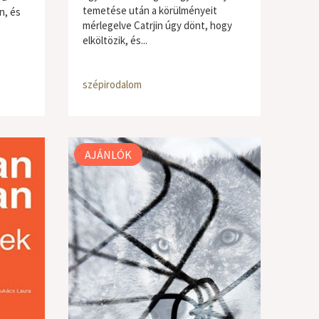
temetése után a körülményeit
n, és
mérlegelve Catrjin úgy dönt, hogy
elköltözik, és...
szépirodalom
AJÁNLÓK