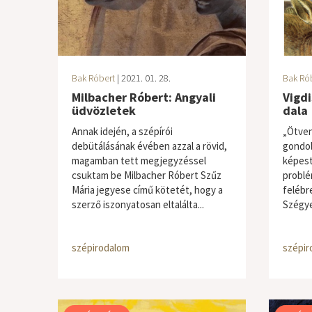
Bak Róbert
| 2021. 01. 28.
Bak Ró
Milbacher Róbert: Angyali
Vigdi
üdvözletek
dala
Annak idején, a szépírói
„Ötven
debütálásának évében azzal a rövid,
gondol
magamban tett megjegyzéssel
képest
csuktam be Milbacher Róbert Szűz
problé
Mária jegyese című kötetét, hogy a
felébr
szerző iszonyatosan eltalálta...
Szégye
szépirodalom
szépir