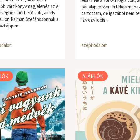
első a New York-trilógia volt, 
ább várt könyvmegjelenés az A
bár alapvetően értékes műne
séghez mérhető volt, amely
tartottam, de igazából nem te
a Jón Kalman Stefánssonnak a
így egy ideig...
aki éppen...
odalom
szépirodalom
LÓK
AJÁNLÓK