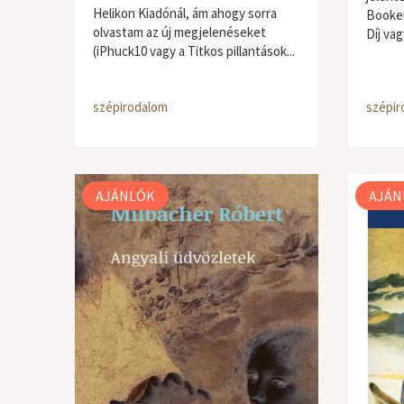
Helikon Kiadónál, ám ahogy sorra
Booker
olvastam az új megjelenéseket
Díj vag
(iPhuck10 vagy a Titkos pillantások...
szépirodalom
szépir
AJÁNLÓK
AJÁN