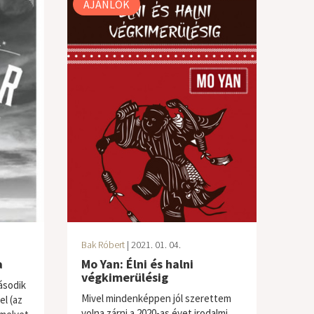
AJÁNLÓK
Bak Róbert
| 2021. 01. 04.
a
Mo Yan: Élni és halni
végkimerülésig
ásodik
Mivel mindenképpen jól szerettem
el (az
volna zárni a 2020-as évet irodalmi