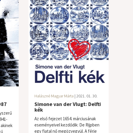
Halászné Magyar Márta
| 2021. 01. 30.
987
Simone van der Vlugt: Delfti
kék
yszerű
Az első fejezet 1654. márciusának
941-
eseményeivel kezdődik: De Rijpben
 akinek
egy fiatal nő megözvegyül. A férje
rű