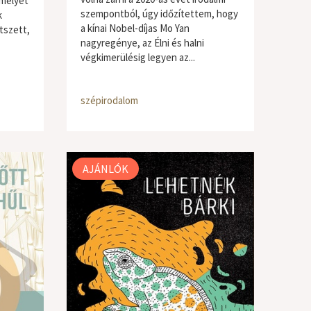
amelyet
szempontból, úgy időzítettem, hogy
k
a kínai Nobel-díjas Mo Yan
tszett,
nagyregénye, az Élni és halni
végkimerülésig legyen az...
szépirodalom
AJÁNLÓK