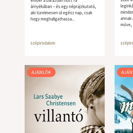
ember a barázdán nőtt fa
legink
árnyékában – és egy néprajzkutató,
minden
aki türelmesen ül egész nap, csak
annak 
hogy meghallgathassa...
műve, 
szépirodalom
szépir
AJÁNLÓK
AJÁN