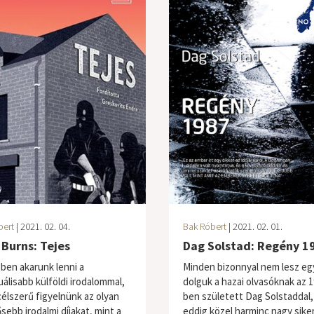
bert
| 2021. 02. 04.
Bak Róbert
| 2021. 02. 01.
Burns: Tejes
Dag Solstad: Regény 1
ben akarunk lenni a
Minden bizonnyal nem lesz eg
uálisabb külföldi irodalommal,
dolguk a hazai olvasóknak az 1
célszerű figyelnünk az olyan
ben született Dag Solstaddal,
sebb irodalmi díjakat, mint a
eddig közel harminc nagy sike