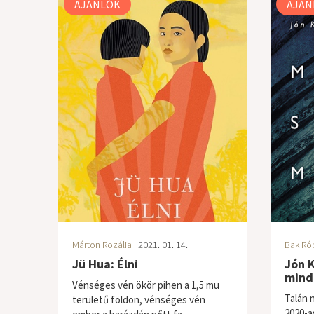
AJÁNLÓK
AJÁN
Márton Rozália
| 2021. 01. 14.
Bak Ró
Jü Hua: Élni
Jón 
mind
Vénséges vén ökör pihen a 1,5 mu
Talán 
területű földön, vénséges vén
2020-a