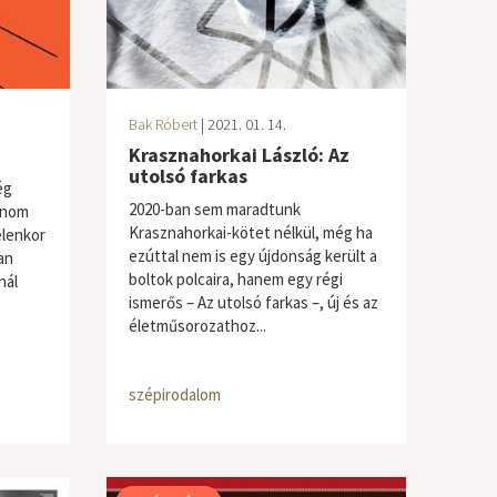
Bak Róbert
| 2021. 01. 14.
Krasznahorkai László: Az
utolsó farkas
ég
2020-ban sem maradtunk
dnom
Krasznahorkai-kötet nélkül, még ha
elenkor
ezúttal nem is egy újdonság került a
an
boltok polcaira, hanem egy régi
nál
ismerős – Az utolsó farkas –, új és az
életműsorozathoz...
szépirodalom