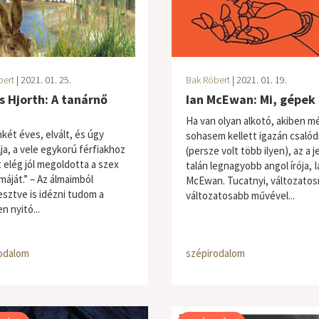
bert
| 2021. 01. 25.
Bak Róbert
| 2021. 01. 19.
s Hjorth: A tanárnő
Ian McEwan: Mi, gépek
Ha van olyan alkotó, akiben m
két éves, elvált, és úgy
sohasem kellett igazán csaló
ja, a vele egykorú férfiakhoz
(persze volt több ilyen), az a j
 elég jól megoldotta a szex
talán legnagyobb angol írója, I
máját.” – Az álmaimból
McEwan. Tucatnyi, változatos
esztve is idézni tudom a
változatosabb művével...
n nyitó...
odalom
szépirodalom