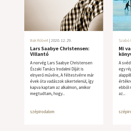
Bak Róbert
| 2020. 12. 29.
Szabó 
Lars Saabye Christensen:
Mi v
Villantó
könyv
A norvég Lars Saabye Christensen
A svéd
Északi Tanács Irodalmi Díját is
egy rég
elnyerő művére, A féltestvérre már
alappil
évek óta vadászok sikertelenül, így
értékr
kapva kaptam az alkalmon, amikor
ebből 
megtudtam, hogy...
az...
szépirodalom
szépir