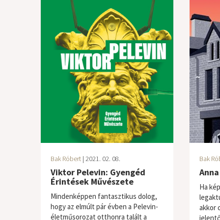
Bak Róbert
| 2021. 02. 08.
Bak Ró
Viktor Pelevin: Gyengéd
Anna 
Érintések Művészete
Ha kép
Mindenképpen fantasztikus dolog,
legakt
hogy az elmúlt pár évben a Pelevin-
akkor 
életműsorozat otthonra talált a
jelentő