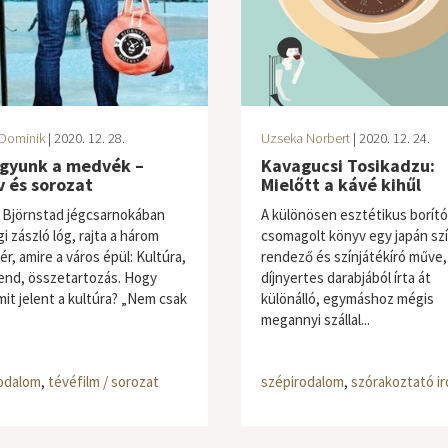
Dominik
| 2020. 12. 28.
Uzseka Norbert
| 2020. 12. 24.
agyunk a medvék –
Kavagucsi Tosikadzu:
 és sorozat
Mielőtt a kávé kihűl
 Björnstad jégcsarnokában
A különösen esztétikus borít
i zászló lóg, rajta a három
csomagolt könyv egy japán sz
lér, amire a város épül: Kultúra,
rendező és színjátékíró műve,
end, összetartozás. Hogy
díjnyertes darabjából írta át
mit jelent a kultúra? „Nem csak
különálló, egymáshoz mégis
megannyi szállal...
odalom
,
tévéfilm / sorozat
szépirodalom
,
szórakoztató i