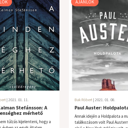
LÓK
AJÁNLÓK
bert
| 2021. 01. 11.
Bak Róbert
| 2021. 01. 08.
Kalman Stefánsson: A
Paul Auster: Holdpalot
enséghez mérhető
Annak idején a Holdpalota a m
nem túlzás kijelenteni, hogy a
találkozásom volt Paul Austerr
s évben az egyik általam