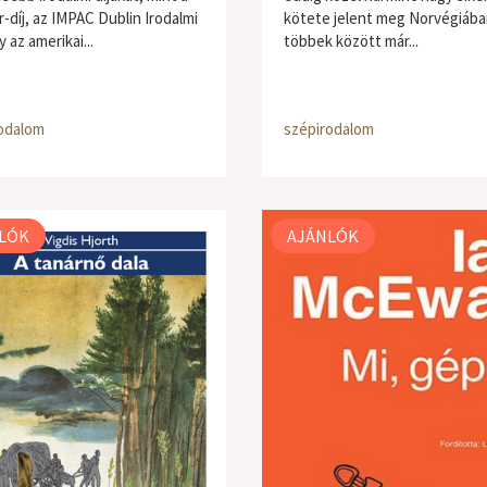
-díj, az IMPAC Dublin Irodalmi
kötete jelent meg Norvégiába
y az amerikai...
többek között már...
odalom
szépirodalom
LÓK
AJÁNLÓK