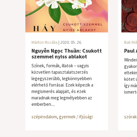
Márton Rozália
| 2020. 05. 26.
Bak Ró
Nguyễn Ngọc Thuần: Csukott
Paul 
szemmel nyiss ablakot
Minden
Színek, formák, illatok – vagyis
gyakorl
közvetlen tapasztalatszerzés
elteki
legegyszerűbb, legkönnyebben
kötet ú
elérhető forrásai. Ezek képezik a
így má
megismerés alapjait, és ezek
ismerte
maradnak meg legmélyebben az
emberben....
szépirodalom
,
gyermek / ifjúsági
szórak