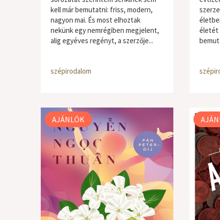
kell már bemutatni: friss, modern,
szerze
nagyon mai. És most elhoztak
életbe
nekünk egy nemrégiben megjelent,
életét 
alig egyéves regényt, a szerzője...
bemuta
szépirodalom
szépir
AJÁNLÓK
AJÁN