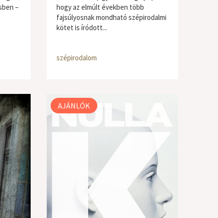
ésben –
hogy az elmúlt években több
fajsúlyosnak mondható szépirodalmi
kötet is íródott...
szépirodalom
AJÁNLÓK