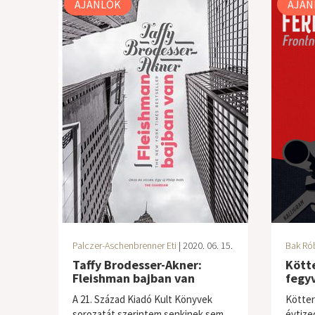
AJÁNLÓK
AJÁN
Palczer-Aschenbrenner Eti
| 2020. 06. 15.
Bak Ró
Taffy Brodesser-Akner:
Kötte
Fleishman bajban van
fegy
A 21. Század Kiadó Kult Könyvek
Kötter
sorozatát szerintem senkinek sem
évtize