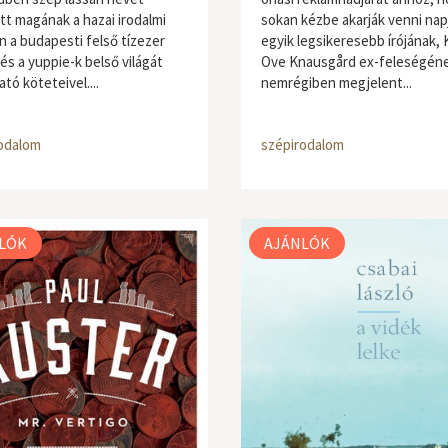
tt magának a hazai irodalmi
sokan kézbe akarják venni nap
n a budapesti felső tízezer
egyik legsikeresebb írójának, 
és a yuppie-k belső világát
Ove Knausgård ex-feleségéne
tó köteteivel....
nemrégiben megjelent...
odalom
szépirodalom
LÓK
AJÁNLÓK