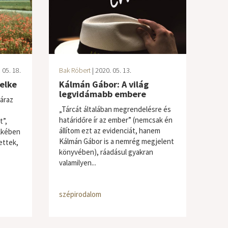
 05. 18.
Bak Róbert
| 2020. 05. 13.
lelke
Kálmán Gábor: A világ
legvidámabb embere
áraz
„Tárcát általában megrendelésre és
határidőre ír az ember” (nemcsak én
t”,
állítom ezt az evidenciát, hanem
elkében
Kálmán Gábor is a nemrég megjelent
ettek,
könyvében), ráadásul gyakran
valamilyen...
szépirodalom