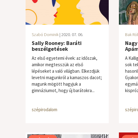
Szabó Dominik
| 2020. 07. 06.
Bak Ró
Sally Rooney: Baráti
Nagy
beszélgetések
Apá
Az első egyetemi évek: az időszak,
A Kall
amikor megtesszük az első
sok te
lépéseket a való világban. Elkezdjük
hasonl
levetni magunkról a kamaszos dacot;
Gyakorl
magunk mögött hagyjuk a
egymá
gimnáziumot, hogy új barátokra...
kispróz
szépirodalom
szépir