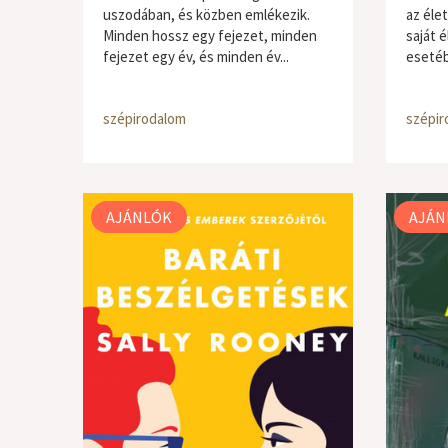
uszodában, és közben emlékezik.
az éle
Minden hossz egy fejezet, minden
saját 
fejezet egy év, és minden év...
esetéb
szépirodalom
szépir
AJÁNLÓK
AJÁN