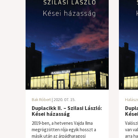
Bak Róbert
| 2020. 07. 15.
Halász
Duplacikk II. – Szilasi László:
Dupla
Kései házasság
Kése
2019-ben, a hetvenes Vajda Ilma
Valósz
megrögzötten rója egyik hosszt a
van va
másik után az árpádharagosi
arra h