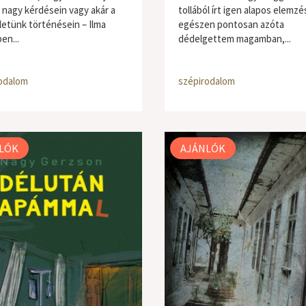
t nagy kérdésein vagy akár a
tollából írt igen alapos elemz
életünk történésein – Ilma
egészen pontosan azóta
en...
dédelgettem magamban,...
odalom
szépirodalom
LÓK
AJÁNLÓK