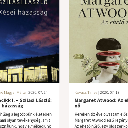
né Magyar Márta
| 2020. 07. 14.
Kovács Tímea
| 2020. 07. 13.
cikk I. – Szilasi László:
Margaret Atwood: Az e
i házasság
nő
ínűleg a legtöbbünk életében
Kereken tíz éve olvastam elős
lami olyan tevékenység, amit
Margaret Atwood első regényé
asználunk, hogy elmélkedjünk
Az ehető nőről egy blogger ko