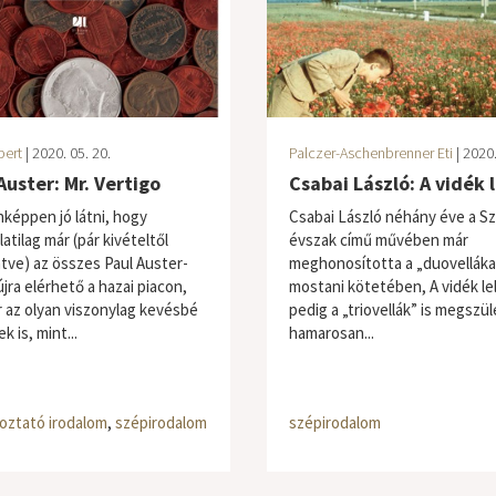
bert
| 2020. 05. 20.
Palczer-Aschenbrenner Eti
| 2020.
Auster: Mr. Vertigo
Csabai László: A vidék 
képpen jó látni, hogy
Csabai László néhány éve a Sz
atilag már (pár kivételtől
évszak című művében már
ntve) az összes Paul Auster-
meghonosította a „duovelláka
jra elérhető a hazai piacon,
mostani kötetében, A vidék l
r az olyan viszonylag kevésbé
pedig a „triovellák” is megszül
k is, mint...
hamarosan...
oztató irodalom
,
szépirodalom
szépirodalom