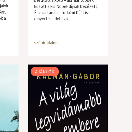
befutott alkotó – aki már többek
jaink
között a kis Nobel-díjnak becézett
Karl
Északi Tanács Irodalmi Díját is
k a
elnyerte – idehaza...
szépirodalom
AJÁNLÓK