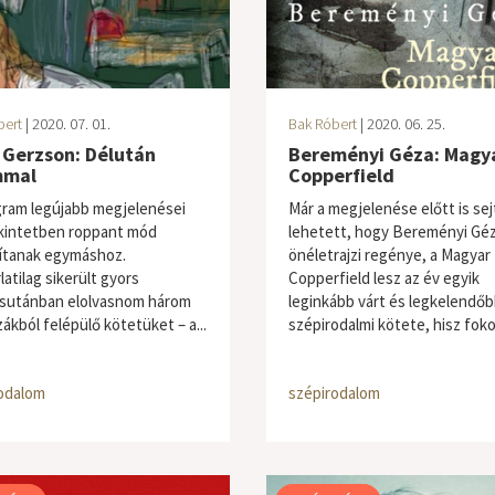
bert
| 2020. 07. 01.
Bak Róbert
| 2020. 06. 25.
 Gerzson: Délután
Bereményi Géza: Magy
mmal
Copperfield
igram legújabb megjelenései
Már a megjelenése előtt is sej
kintetben roppant mód
lehetett, hogy Bereményi Gé
ítanak egymáshoz.
önéletrajzi regénye, a Magyar
atilag sikerült gyors
Copperfield lesz az év egyik
sutánban elolvasnom három
leginkább várt és legkelendő
ákból felépülő kötetüket – a...
szépirodalmi kötete, hisz foko
odalom
szépirodalom