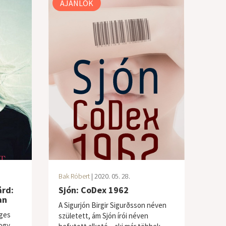
AJÁNLÓK
Bak Róbert
| 2020. 05. 28.
rd:
Sjón: CoDex 1962
an
A Sigurjón Birgir Sigurðsson néven
ges
született, ám Sjón írói néven
hogy