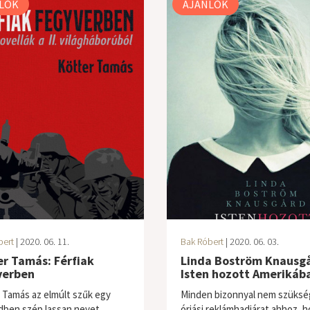
LÓK
AJÁNLÓK
bert
| 2020. 06. 11.
Bak Róbert
| 2020. 06. 03.
r Tamás: Férfiak
Linda Boström Knausgå
verben
Isten hozott Amerikáb
 Tamás az elmúlt szűk egy
Minden bizonnyal nem szüksé
dben szép lassan nevet
óriási reklámhadjárat ahhoz, 