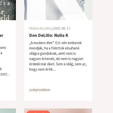
Márton Rozália
| 2020. 06. 17.
ar
Don DeLillo: Nulla K
„A modern élet”. Ezt vén emberek
teni
mondják, ha a fölöttük elsuhanó
za
világra gondolnak, amit nem is
nagyon értenek, de nem is nagyon
érdekli már őket. Sem a világ, sem az,
bb
hogy nem értik....
zott...
szépirodalom