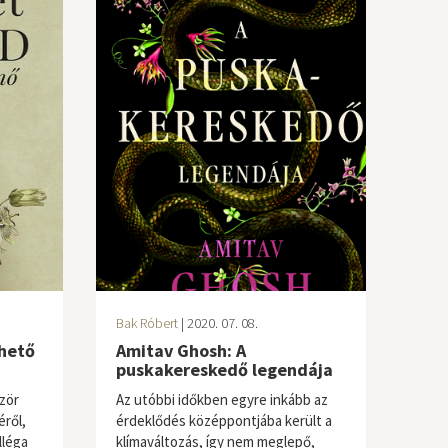
Bak Róbert
| 2020. 07. 08.
hető
Amitav Ghosh: A
puskakereskedő legendája
zör
Az utóbbi időkben egyre inkább az
ről,
érdeklődés középpontjába került a
lléga
klímaváltozás, így nem meglepő,