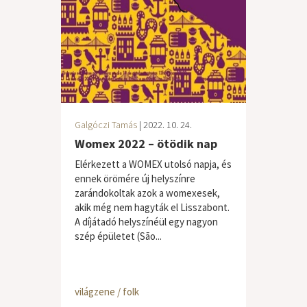
Galgóczi Tamás
| 2022. 10. 24.
Womex 2022 – ötödik nap
Elérkezett a WOMEX utolsó napja, és
ennek örömére új helyszínre
zarándokoltak azok a womexesek,
akik még nem hagyták el Lisszabont.
A díjátadó helyszínéül egy nagyon
szép épületet (São...
világzene / folk