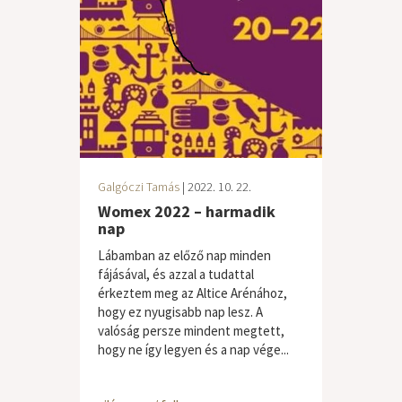
Galgóczi Tamás
| 2022. 10. 22.
Womex 2022 – harmadik
nap
Lábamban az előző nap minden
fájásával, és azzal a tudattal
érkeztem meg az Altice Arénához,
hogy ez nyugisabb nap lesz. A
valóság persze mindent megtett,
hogy ne így legyen és a nap vége...