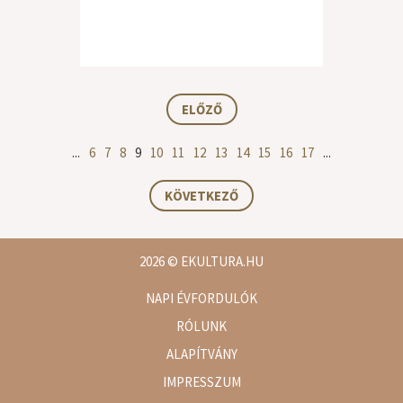
ELŐZŐ
...
6
7
8
9
10
11
12
13
14
15
16
17
...
KÖVETKEZŐ
2026
© EKULTURA.HU
NAPI ÉVFORDULÓK
RÓLUNK
ALAPÍTVÁNY
IMPRESSZUM