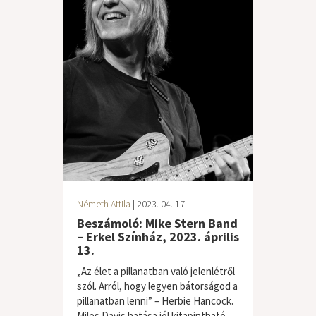
Németh Attila
| 2023. 04. 17.
Beszámoló: Mike Stern Band
– Erkel Színház, 2023. április
13.
„Az élet a pillanatban való jelenlétről
szól. Arról, hogy legyen bátorságod a
pillanatban lenni” – Herbie Hancock.
Miles Davis hatása jól kitapintható