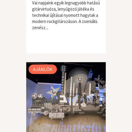
Vai napjaink egyik legnagyobb hatású
gitárvirtuóza, lenyűgöző játéka és
technikai újításai nyomott hagytak a
modern rockgitározáson. A zseniális
zenész...
AJÁNLÓK