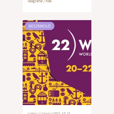
világzene / folk
BESZÁMOLÓ
Galgóczi Tamás
| 2022. 10. 21.