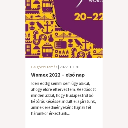
Galgóczi Tamás
| 2022. 10. 20.
Womex 2022 – első nap
Idén eddig semmi sem úgy alakul,
ahogy előre elterveztem. Kezdődött
minden azzal, hogy Budapestről bő
kétórás késéssel indult el a járatunk,
aminek eredményeként hajnali fél
háromkor érkeztünk...