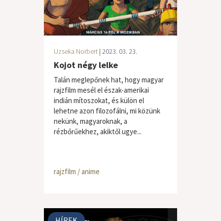
Uzseka Norbert
| 2023. 03. 23.
Kojot négy lelke
Talán meglepőnek hat, hogy magyar
rajzfilm mesél el észak-amerikai
indián mítoszokat, és külön el
lehetne azon filozofálni, mi közünk
nekünk, magyaroknak, a
rézbőrűekhez, akiktől ugye...
rajzfilm / anime
HÍREK