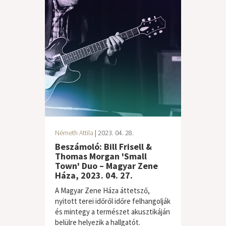
Németh Attila
| 2023. 04. 28.
Beszámoló: Bill Frisell &
Thomas Morgan 'Small
Town' Duo – Magyar Zene
Háza, 2023. 04. 27.
A Magyar Zene Háza áttetsző,
nyitott terei időről időre felhangolják
és mintegy a természet akusztikáján
belülre helyezik a hallgatót.