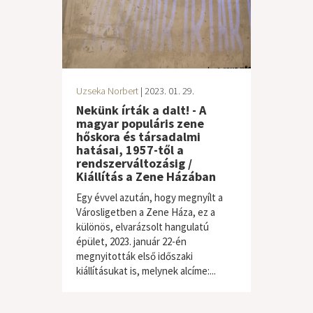
Uzseka Norbert
| 2023. 01. 29.
Nekünk írták a dalt! - A
magyar populáris zene
hőskora és társadalmi
hatásai, 1957-től a
rendszerváltozásig /
Kiállítás a Zene Házában
Egy évvel azután, hogy megnyílt a
Városligetben a Zene Háza, ez a
különös, elvarázsolt hangulatú
épület, 2023. január 22-én
megnyitották első időszaki
elektronikus / pop
,
kiállítás
,
rock
kiállításukat is, melynek alcíme:...