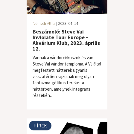
Németh Attila
| 2023. 04. 14.
Beszámoló: Steve Vai
Inviolate Tour Europe –
Akvárium Klub, 2023. április
12.
Vannak a vándorcirkuszok és van
Steve Vai vándor temploma. A VJ által
megfestett hátterek ugyanis
visszatérően rajzolnak meg olyan
fantazma-gótikus tereket a
háttérben, amelynek integráns
részekén...
rock
HÍREK