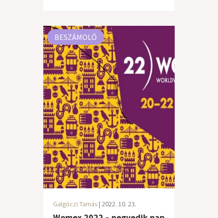
BESZÁMOLÓ
Galgóczi Tamás
| 2022. 10. 23.
Womex 2022 – negyedik nap