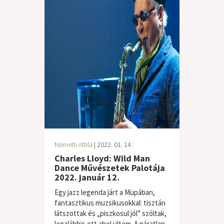
Németh Attila
| 2022. 01. 14.
Charles Lloyd: Wild Man
Dance Művészetek Palotája
2022. január 12.
Egy jazz legenda járt a Müpában,
fantasztikus muzsikusokkal: tisztán
látszottak és „piszkosul jól” szóltak,
legalábbis ott ahol ültem. A páratlan