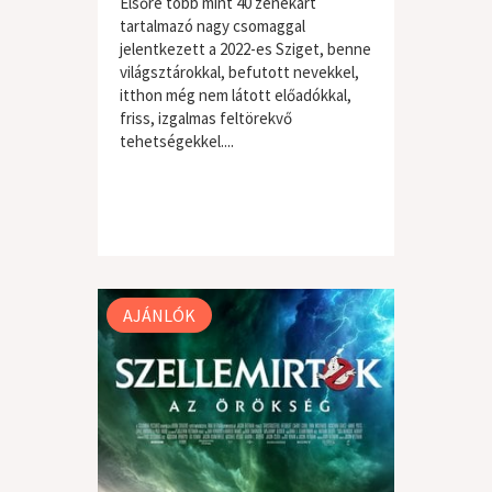
Elsőre több mint 40 zenekart
tartalmazó nagy csomaggal
jelentkezett a 2022-es Sziget, benne
világsztárokkal, befutott nevekkel,
itthon még nem látott előadókkal,
friss, izgalmas feltörekvő
tehetségekkel....
AJÁNLÓK