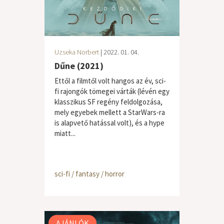
Uzseka Norbert
| 2022. 01. 04.
Dűne (2021)
Ettől a filmtől volt hangos az év, sci-
fi rajongók tömegei várták (lévén egy
klasszikus SF regény feldolgozása,
mely egyebek mellett a StarWars-ra
is alapvető hatással volt), és a hype
miatt...
sci-fi / fantasy / horror
AJÁNLÓK