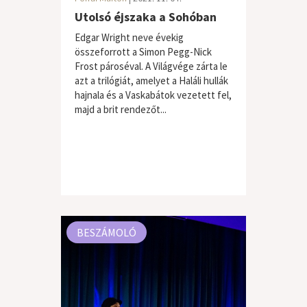
Utolsó éjszaka a Sohóban
Edgar Wright neve évekig
összeforrott a Simon Pegg-Nick
Frost pároséval. A Világvége zárta le
azt a trilógiát, amelyet a Haláli hullák
hajnala és a Vaskabátok vezetett fel,
majd a brit rendezőt...
BESZÁMOLÓ