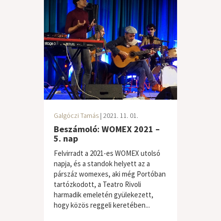
Galgóczi Tamás
| 2021. 11. 01.
Beszámoló: WOMEX 2021 –
5. nap
Felvirradt a 2021-es WOMEX utolsó
napja, és a standok helyett az a
párszáz womexes, aki még Portóban
tartózkodott, a Teatro Rivoli
harmadik emeletén gyülekezett,
hogy közös reggeli keretében...