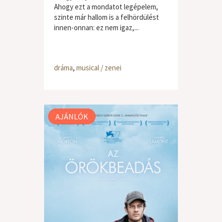
Ahogy ezt a mondatot legépelem,
szinte már hallom is a felhördülést
innen-onnan: ez nem igaz,...
dráma
,
musical / zenei
AJÁNLÓK