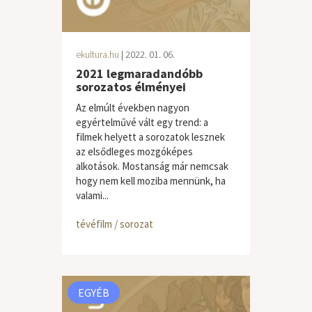
ekultura.hu
| 2022. 01. 06.
2021 legmaradandóbb
sorozatos élményei
Az elmúlt években nagyon
egyértelművé vált egy trend: a
filmek helyett a sorozatok lesznek
az elsődleges mozgóképes
alkotások. Mostanság már nemcsak
hogy nem kell moziba mennünk, ha
valami...
tévéfilm / sorozat
EGYÉB