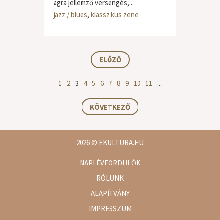
ágra jellemző versengés,...
jazz / blues
,
klasszikus zene
ELŐZŐ
1
2
3
4
5
6
7
8
9
10
11
...
KÖVETKEZŐ
2026
© EKULTURA.HU
NAPI ÉVFORDULÓK
RÓLUNK
ALAPÍTVÁNY
IMPRESSZUM