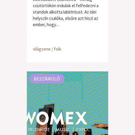
csütörtökön indulok el felfedezni a
standok alkotta labirintust. Az idei
helyszín csalóka, elsőre azt hiszi az
ember, hogy...
világzene / folk
BESZÁMOLÓ