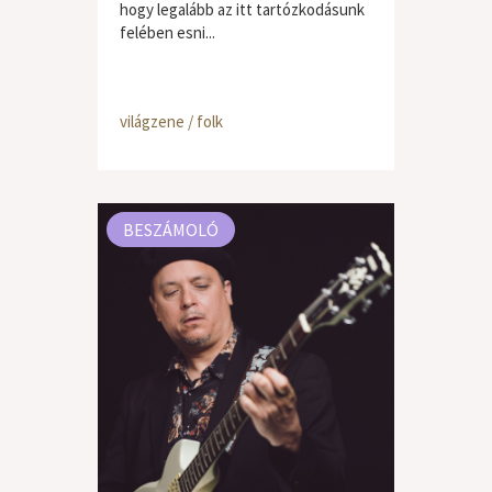
hogy legalább az itt tartózkodásunk
felében esni...
világzene / folk
BESZÁMOLÓ