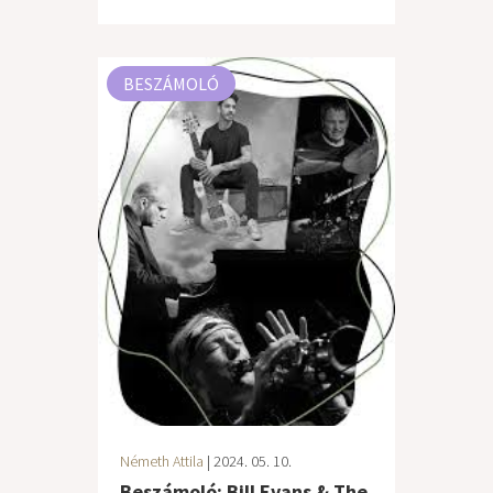
BESZÁMOLÓ
Németh Attila
| 2024. 05. 10.
Beszámoló: Bill Evans & The