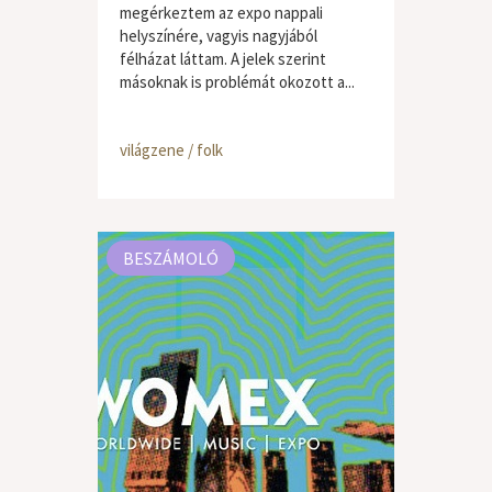
megérkeztem az expo nappali
helyszínére, vagyis nagyjából
félházat láttam. A jelek szerint
másoknak is problémát okozott a...
világzene / folk
BESZÁMOLÓ