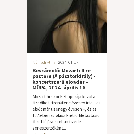
Németh Attila
| 2024. 04. 17.
Beszámoló: Mozart: Il re
pastore (A pásztorkirály) -
koncertszerű előadás –
MÜPA, 2024. április 16.
Mozart huszonkét operája közül a
tizediket tizenkilenc évesen írta – az
elsőt már tizenegy évesen –, és az
1775-ben az olasz Pietro Metastasio
librettójára, sorban tizedik
zeneszerzőként...