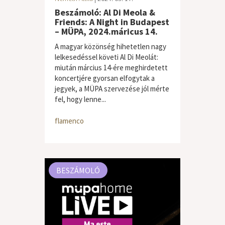
Beszámoló: Al Di Meola &
Friends: A Night in Budapest
– MÜPA, 2024.máricus 14.
A magyar közönség hihetetlen nagy
lelkesedéssel követi Al Di Meolát:
miután március 14-ére meghirdetett
koncertjére gyorsan elfogytak a
jegyek, a MÜPA szervezése jól mérte
fel, hogy lenne...
flamenco
BESZÁMOLÓ