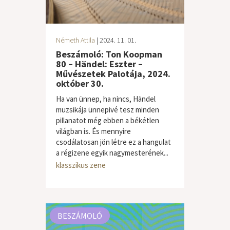
Németh Attila
| 2024. 11. 01.
Beszámoló: Ton Koopman
80 – Händel: Eszter –
Művészetek Palotája, 2024.
október 30.
Ha van ünnep, ha nincs, Händel
muzsikája ünnepivé tesz minden
pillanatot még ebben a békétlen
világban is. És mennyire
csodálatosan jön létre ez a hangulat
a régizene egyik nagymesterének...
klasszikus zene
BESZÁMOLÓ