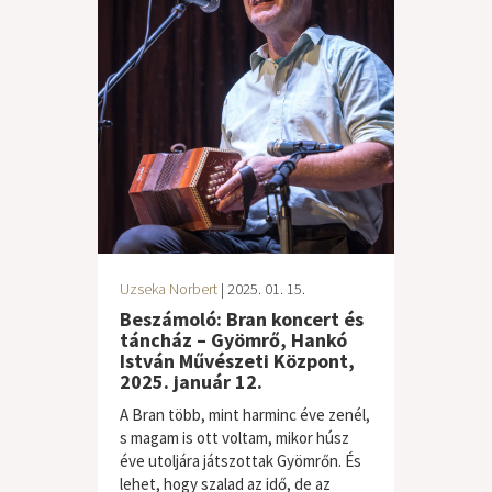
Uzseka Norbert
| 2025. 01. 15.
Beszámoló: Bran koncert és
táncház – Gyömrő, Hankó
István Művészeti Központ,
2025. január 12.
A Bran több, mint harminc éve zenél,
s magam is ott voltam, mikor húsz
éve utoljára játszottak Gyömrőn. És
lehet, hogy szalad az idő, de az