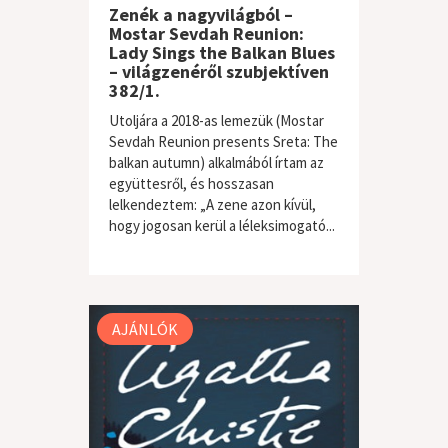
Zenék a nagyvilágból –
Mostar Sevdah Reunion:
Lady Sings the Balkan Blues
– világzenéről szubjektíven
382/1.
Utoljára a 2018-as lemezük (Mostar
Sevdah Reunion presents Sreta: The
balkan autumn) alkalmából írtam az
együttesről, és hosszasan
lelkendeztem: „A zene azon kívül,
hogy jogosan kerül a léleksimogató...
világzene / folk
AJÁNLÓK