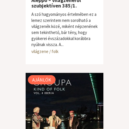
Aleppo – világzenéről
szubjektíven 385/1.
A szó hagyományos értelmében ez a
lemez szerintem nem sorolható a
világzenék közé, miként népzenének
sem tekinthető, bár tény, hogy
gyökerei évszázadokkal korábbra
nyúlnak vissza. A...
világzene / folk
AJÁNLÓK