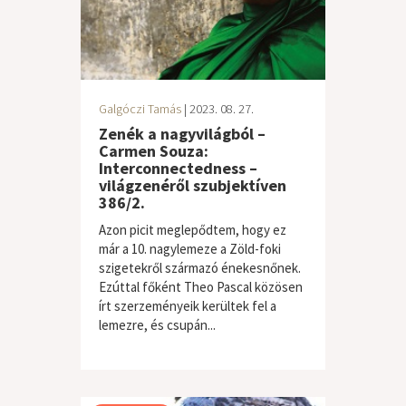
Galgóczi Tamás
| 2023. 08. 27.
Zenék a nagyvilágból –
Carmen Souza:
Interconnectedness –
világzenéről szubjektíven
386/2.
Azon picit meglepődtem, hogy ez
már a 10. nagylemeze a Zöld-foki
szigetekről származó énekesnőnek.
Ezúttal főként Theo Pascal közösen
írt szerzeményeik kerültek fel a
lemezre, és csupán...
világzene / folk