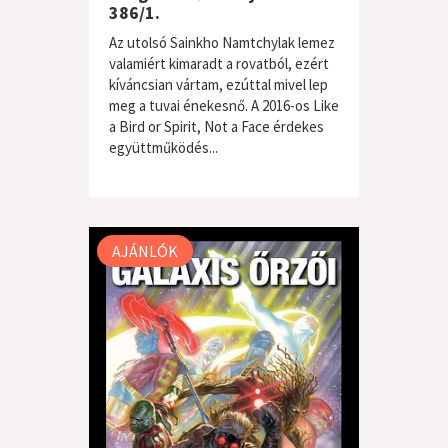
386/1.
Az utolsó Sainkho Namtchylak lemez
valamiért kimaradt a rovatból, ezért
kíváncsian vártam, ezúttal mivel lep
meg a tuvai énekesnő. A 2016-os Like
a Bird or Spirit, Not a Face érdekes
együttműködés...
világzene / folk
AJÁNLÓK