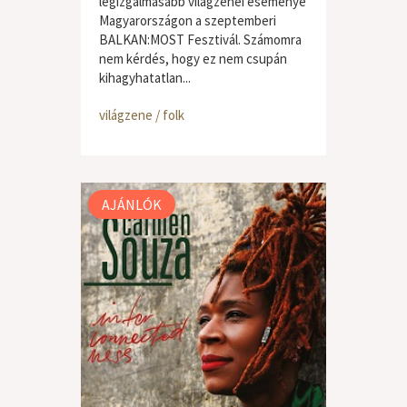
legizgalmasabb világzenei eseménye
Magyarországon a szeptemberi
BALKAN:MOST Fesztivál. Számomra
nem kérdés, hogy ez nem csupán
kihagyhatatlan...
világzene / folk
AJÁNLÓK