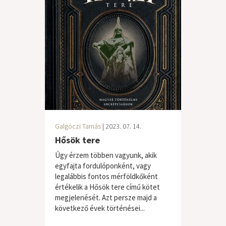
Galgóczi Tamás
| 2023. 07. 14.
Hősök tere
Úgy érzem többen vagyunk, akik
egyfajta fordulóponként, vagy
legalábbis fontos mérföldkőként
értékelik a Hősök tere című kötet
megjelenését. Azt persze majd a
következő évek történései...