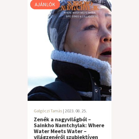
AJÁNLÓK
Galgóczi Tamás
| 2023. 08. 25.
Zenék a nagyvilágból –
Sainkho Namtchylak: Where
Water Meets Water –
világzenéről szubjektíven