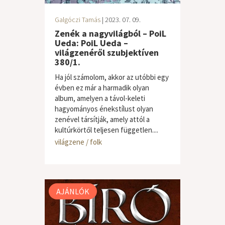
Galgóczi Tamás
| 2023. 07. 09.
Zenék a nagyvilágból – PoiL
Ueda: PoiL Ueda –
világzenéről szubjektíven
380/1.
Ha jól számolom, akkor az utóbbi egy
évben ez már a harmadik olyan
album, amelyen a távol-keleti
hagyományos énekstílust olyan
zenével társítják, amely attól a
kultúrkörtől teljesen független....
világzene / folk
AJÁNLÓK