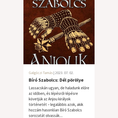
Galgóczi Tamás
| 2023. 07. 02.
Bíró Szabolcs: Dél pörölye
Lassacskán ugyan, de haladunk előre
az időben, és lépésről-lépésre
követjük az Anjou királyok
történetét – legalábbis azok, akik
hozzám hasonlóan Bíró Szabolcs
sorozatát olvassák....