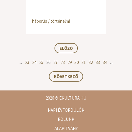
háborús / történelmi
ELŐZŐ
...
23
24
25
26
27
28
29
30
31
32
33
34
...
KÖVETKEZŐ
2026
© EKULTURA.HU
NAPI ÉVFORDULÓK
RÓLUNK
ALAPÍTVÁNY