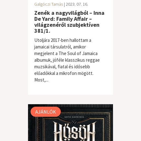
Galgóczi Tamás
| 2023. 07. 16.
Zenék a nagyvilágból – Inna
De Yard: Family Affair –
világzenéről szubjektíven
381/1.
Utoljára 2017-ben hallottam a
jamaicai társulatról, amikor
megjelent a The Soul of Jamaica
albumuk, jóféle klasszikus reggae
muzsikával, fiatal és idősebb
előadókkal a mikrofon mögött.
Most,...
világzene / folk
AJÁNLÓK