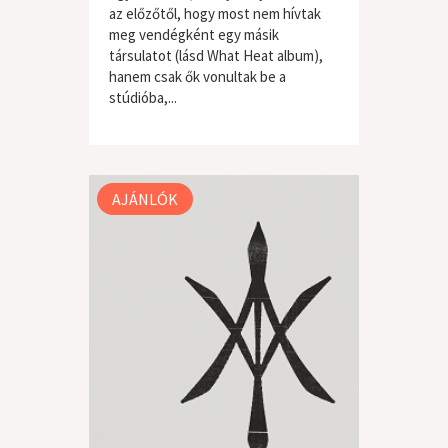
az előzőtől, hogy most nem hívtak
meg vendégként egy másik
társulatot (lásd What Heat album),
hanem csak ők vonultak be a
stúdióba,...
világzene / folk
AJÁNLÓK