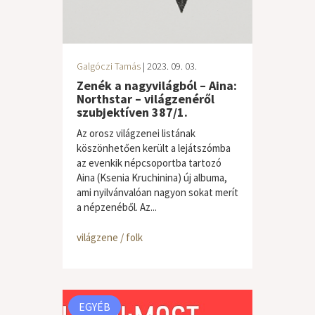
Galgóczi Tamás
| 2023. 09. 03.
Zenék a nagyvilágból – Aina:
Northstar – világzenéről
szubjektíven 387/1.
Az orosz világzenei listának
köszönhetően került a lejátszómba
az evenkik népcsoportba tartozó
Aina (Ksenia Kruchinina) új albuma,
ami nyilvánvalóan nagyon sokat merít
a népzenéből. Az...
világzene / folk
EGYÉB