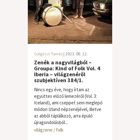
Galgóczi Tamás
| 2023. 08. 12.
Zenék a nagyvilágból –
Groupa: Kind of Folk Vol. 4
Iberia – világzenéről
szubjektíven 384/1.
Nincs egy éve, hogy írtam az
együttes előző lemezéről (Vol. 3:
Iceland), ami cseppet sem meglepő
módon Izland népzenéjével, illetve
az abból táplálkozó, arra épülő
újragondolásból...
világzene / folk